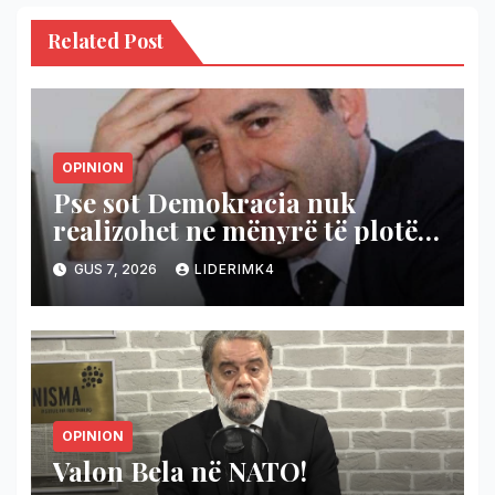
Related Post
OPINION
Pse sot Demokracia nuk
realizohet ne mënyrë të plotë
dhe reale?
GUS 7, 2026
LIDERIMK4
OPINION
Valon Bela në NATO!