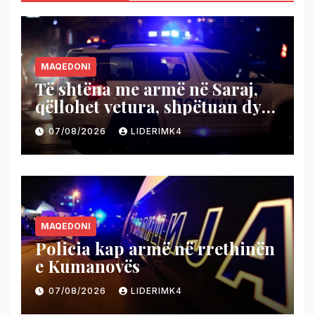
MAQEDONI
Të shtëna me armë në Saraj,
qëllohet vetura, shpëtuan dy
persona
07/08/2026
LIDERIMK4
MAQEDONI
Policia kap armë në rrethinën
e Kumanovës
07/08/2026
LIDERIMK4