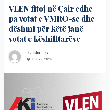
VLEN fitoj në Çair edhe
pa votat e VMRO-se dhe
dëshmi për këtë janë
votat e këshilltarëve
By
liderimk4
TET 22, 2025