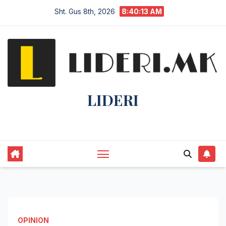
Sht. Gus 8th, 2026
8:40:14 AM
LIDERI
Lider në lajme, i pari në informim.
OPINION