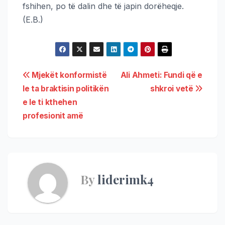
fshihen, po të dalin dhe të japin dorëheqje.
(E.B.)
Mjekët konformistë
Ali Ahmeti: Fundi që e
le ta braktisin politikën
shkroi vetë
e le ti kthehen
profesionit amë
By
liderimk4