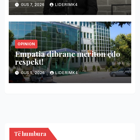
GUS 7, 2026
LIDERIMK4
OPINION
Empatia dibrane meriton çdo
respekt!
GUS 5, 2026
LIDERIMK4
Të humbura