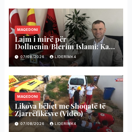
MAQEDONI
Lajm i mirë për
Dollnenin/Blerim Islami: Ka
nisur projekti i shumëpritur
07/08/2026
LIDERIMK4
për rrugën Cërnilishtë–
Ropotovë
MAQEDONI
Likova bëhet me Shoqatë të
Zjarrëfikësve (Video)
07/08/2026
LIDERIMK4