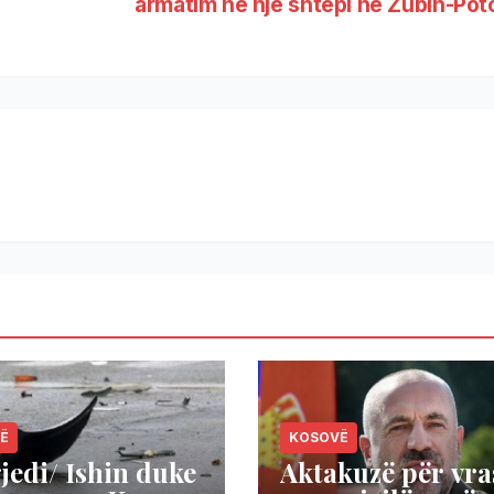
armatim në një shtëpi në Zubin-Po
Ë
KOSOVË
jedi/ Ishin duke
Aktakuzë për vra