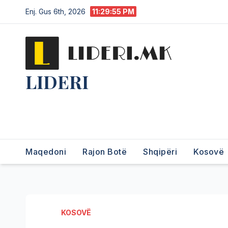
Enj. Gus 6th, 2026
11:29:56 PM
LIDERI
Lider në lajme, i pari në
informim.
Maqedoni
Rajon Botë
Shqipëri
Kosovë
KOSOVË