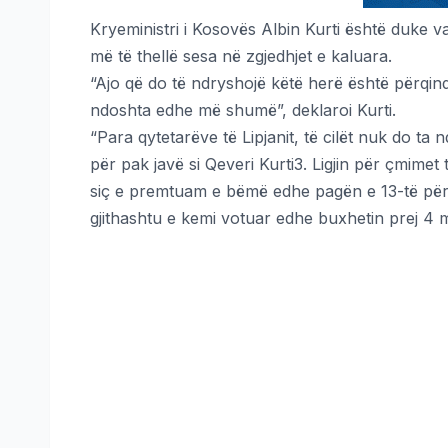
Kryeministri i Kosovës Albin Kurti është duke v
më të thellë sesa në zgjedhjet e kaluara.
“Ajo që do të ndryshojë këtë herë është përqind
ndoshta edhe më shumë”, deklaroi Kurti.
“Para qytetarëve të Lipjanit, të cilët nuk do ta
për pak javë si Qeveri Kurti3. Ligjin për çmime
siç e premtuam e bëmë edhe pagën e 13-të për p
gjithashtu e kemi votuar edhe buxhetin prej 4 m