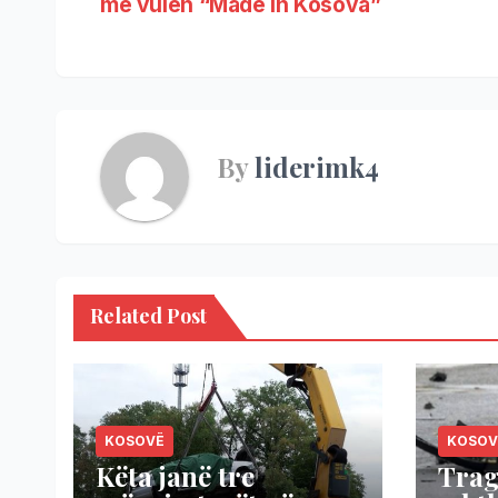
me vulën “Made in Kosova”
By
liderimk4
Related Post
KOSOVË
KOSOV
Këta janë tre
Trag