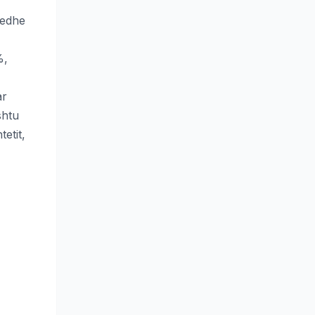
 edhe
%,
ar
shtu
etit,