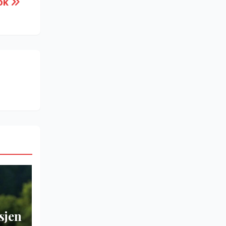
tok
sjen