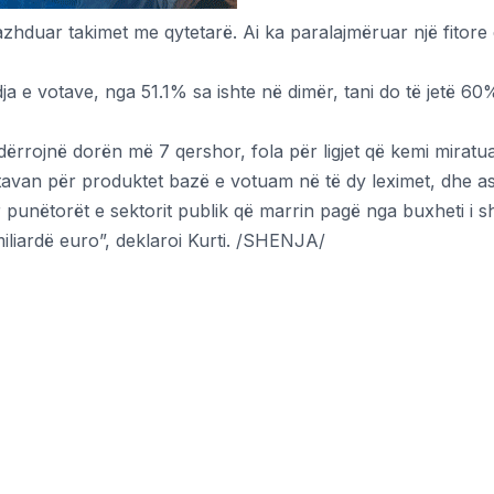
azhduar takimet me qytetarë. Ai ka paralajmëruar një fitore
ja e votave, nga 51.1% sa ishte në dimër, tani do të jetë 60
 ndërrojnë dorën më 7 qershor, fola për ligjet që kemi miratu
t tavan për produktet bazë e votuam në të dy leximet, dhe a
unëtorët e sektorit publik që marrin pagë nga buxheti i sht
iliardë euro”, deklaroi Kurti. /SHENJA/