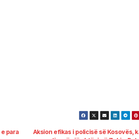
 e para
Aksion efikas i policisë së Kosovës, 