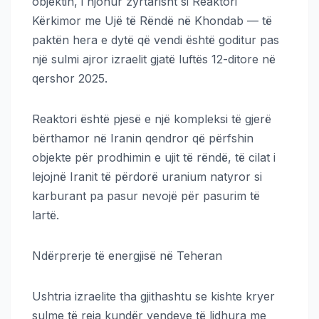
objektin, i njohur zyrtarisht si Reaktori
Kërkimor me Ujë të Rëndë në Khondab — të
paktën hera e dytë që vendi është goditur pas
një sulmi ajror izraelit gjatë luftës 12-ditore në
qershor 2025.
Reaktori është pjesë e një kompleksi të gjerë
bërthamor në Iranin qendror që përfshin
objekte për prodhimin e ujit të rëndë, të cilat i
lejojnë Iranit të përdorë uranium natyror si
karburant pa pasur nevojë për pasurim të
lartë.
Ndërprerje të energjisë në Teheran
Ushtria izraelite tha gjithashtu se kishte kryer
sulme të reja kundër vendeve të lidhura me