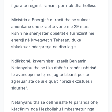
figura të regjimit iranian, por nuk dha hollësi.
Ministria e Energjisë e Iranit tha se sulmet
amerikane dhe izraelite vonë më 29 mars
kishin në shënjestër objektet e furnizimit me
energji në kryeqytetin Teheran, duke
shkaktuar ndërprerje në disa lagje.
Ndërkohë, kryeministri izraelit Benjamin
Netanyahu tha se i ka dhënë urdhër ushtrisë
të avancojë më tej në jug të Libanit për të
zgjeruar atë që ai e quajti “brezi ekzistues i
sigurisë”.
Netanyahu tha se qëllimi ishte të parandalohej
kërcënimi nga Hezbollahu i mbështetur nga