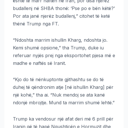
është të marr naftën në Iran, por disa njerëz
budallenj në SHBA thonë: ‘Pse po e bën këtë?’
Por ata janë njerëz budallenj,” citohet të ketë
thënë Trump nga FT.
“Ndoshta marrim ishullin Kharg, ndoshta jo.
Kemi shumë opsione,” tha Trump, duke iu
referuar nyjës prej nga eksportohet pjesa më e
madhe e naftës së Iranit.
“Kjo do të nënkuptonte gjithashtu se do të
duhej të qëndronim atje [në ishullin Kharg] për
një kohë,” tha ai. “Nuk mendoj se ata kanë
ndonjë mbrojtje. Mund ta marrim shumë lehtë.”
Trump ka vendosur një afat deri më 6 prill për
Iranin që të hapë Ngushticën e Hormuzit dhe