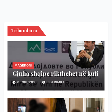
Të humbura
MAQEDONI
Gjuha shqipe rikthehet në kufi
06/08/2026
LIDERIMK4