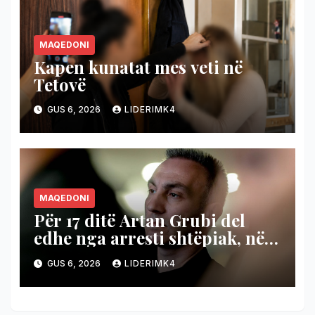
MAQEDONI
Kapen kunatat mes veti në
Tetovë
GUS 6, 2026
LIDERIMK4
MAQEDONI
Për 17 ditë Artan Grubi del
edhe nga arresti shtëpiak, nëse
prokurori që e nxori nga
GUS 6, 2026
LIDERIMK4
Shutka nuk ngre akuzë brenda
afatit ligjor