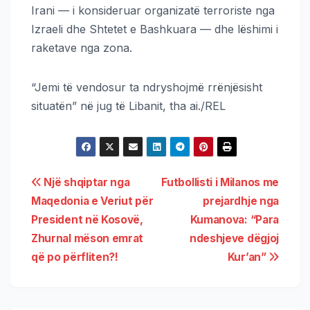
Irani — i konsideruar organizatë terroriste nga
Izraeli dhe Shtetet e Bashkuara — dhe lëshimi i
raketave nga zona.
“Jemi të vendosur ta ndryshojmë rrënjësisht
situatën” në jug të Libanit, tha ai./REL
Një shqiptar nga
Futbollisti i Milanos me
Maqedonia e Veriut për
prejardhje nga
President në Kosovë,
Kumanova: “Para
Zhurnal mëson emrat
ndeshjeve dëgjoj
që po përfliten?!
Kur’an”