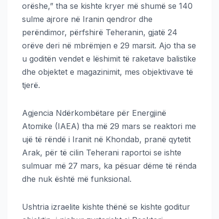
orëshe,” tha se kishte kryer më shumë se 140
sulme ajrore në Iranin qendror dhe
perëndimor, përfshirë Teheranin, gjatë 24
orëve deri në mbrëmjen e 29 marsit. Ajo tha se
u goditën vendet e lëshimit të raketave balistike
dhe objektet e magazinimit, mes objektivave të
tjerë.
Agjencia Ndërkombëtare për Energjinë
Atomike (IAEA) tha më 29 mars se reaktori me
ujë të rëndë i Iranit në Khondab, pranë qytetit
Arak, për të cilin Teherani raportoi se ishte
sulmuar më 27 mars, ka pësuar dëme të rënda
dhe nuk është më funksional.
Ushtria izraelite kishte thënë se kishte goditur