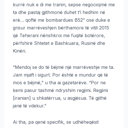
kurrë nuk e di me Iranin, sepse negociojmë me
ta dhe pastaj gjithmonë duhet t’i hedhim në
erë… qoftë me bombardues B52” ose duke e
grisur marrëveshjen bërthamore të vitit 2015
që Teherani nënshkroi me fuqitë botërore,
përfshirë Shtetet e Bashkuara, Rusinë dhe
Kinën.
“Mendoj se do të bëjmë një marrëveshje me ta.
Jam mjaft i sigurt. Por është e mundur që të
mos e bëjmë,” u tha ai gazetarëve. “Por ne
kemi pasur tashmë ndryshim regjimi. Regjimi
[iranian] u shkatërrua, u asgjësua. Të gjithë
janë të vdekur.”
Ai tha, pa qenë specifik, se udhëheqësit