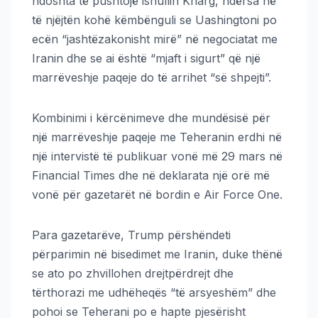
ndoshta të pushtojë ishullin Kharg, ndërsa në
të njëjtën kohë këmbënguli se Uashingtoni po
ecën “jashtëzakonisht mirë” në negociatat me
Iranin dhe se ai është “mjaft i sigurt” që një
marrëveshje paqeje do të arrihet “së shpejti”.
Kombinimi i kërcënimeve dhe mundësisë për
një marrëveshje paqeje me Teheranin erdhi në
një intervistë të publikuar vonë më 29 mars në
Financial Times dhe në deklarata një orë më
vonë për gazetarët në bordin e Air Force One.
Para gazetarëve, Trump përshëndeti
përparimin në bisedimet me Iranin, duke thënë
se ato po zhvillohen drejtpërdrejt dhe
tërthorazi me udhëheqës “të arsyeshëm” dhe
pohoi se Teherani po e hapte pjesërisht