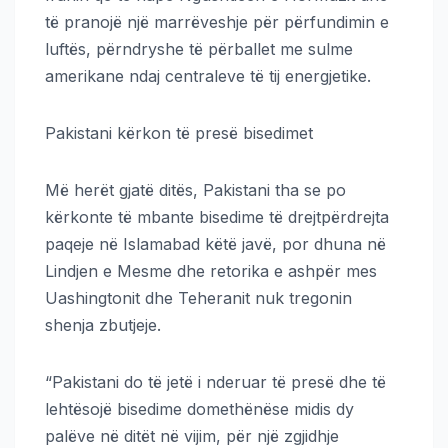
të pranojë një marrëveshje për përfundimin e
luftës, përndryshe të përballet me sulme
amerikane ndaj centraleve të tij energjetike.
Pakistani kërkon të presë bisedimet
Më herët gjatë ditës, Pakistani tha se po
kërkonte të mbante bisedime të drejtpërdrejta
paqeje në Islamabad këtë javë, por dhuna në
Lindjen e Mesme dhe retorika e ashpër mes
Uashingtonit dhe Teheranit nuk tregonin
shenja zbutjeje.
“Pakistani do të jetë i nderuar të presë dhe të
lehtësojë bisedime domethënëse midis dy
palëve në ditët në vijim, për një zgjidhje