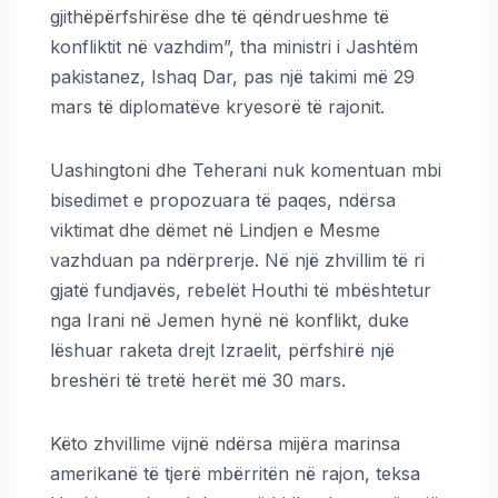
gjithëpërfshirëse dhe të qëndrueshme të
konfliktit në vazhdim”, tha ministri i Jashtëm
pakistanez, Ishaq Dar, pas një takimi më 29
mars të diplomatëve kryesorë të rajonit.
Uashingtoni dhe Teherani nuk komentuan mbi
bisedimet e propozuara të paqes, ndërsa
viktimat dhe dëmet në Lindjen e Mesme
vazhduan pa ndërprerje. Në një zhvillim të ri
gjatë fundjavës, rebelët Houthi të mbështetur
nga Irani në Jemen hynë në konflikt, duke
lëshuar raketa drejt Izraelit, përfshirë një
breshëri të tretë herët më 30 mars.
Këto zhvillime vijnë ndërsa mijëra marinsa
amerikanë të tjerë mbërritën në rajon, teksa