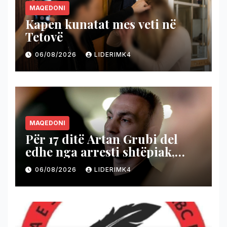
MAQEDONI
Kapen kunatat mes veti në
Tetovë
06/08/2026
LIDERIMK4
MAQEDONI
Për 17 ditë Artan Grubi del
edhe nga arresti shtëpiak,
nëse prokurori që e nxori nga
06/08/2026
LIDERIMK4
Shutka nuk ngre akuzë
brenda afatit ligjor