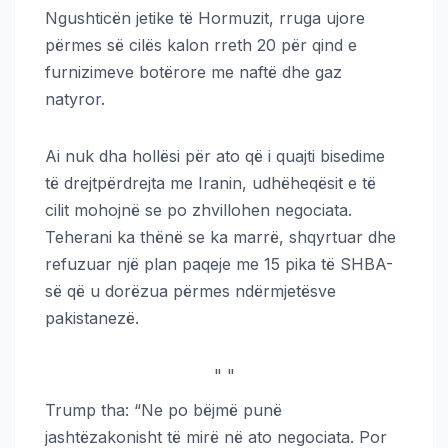
Ngushticën jetike të Hormuzit, rruga ujore
përmes së cilës kalon rreth 20 për qind e
furnizimeve botërore me naftë dhe gaz
natyror.
Ai nuk dha hollësi për ato që i quajti bisedime
të drejtpërdrejta me Iranin, udhëheqësit e të
cilit mohojnë se po zhvillohen negociata.
Teherani ka thënë se ka marrë, shqyrtuar dhe
refuzuar një plan paqeje me 15 pika të SHBA-
së që u dorëzua përmes ndërmjetësve
pakistanezë.
"
"
Trump tha: “Ne po bëjmë punë
jashtëzakonisht të mirë në ato negociata. Por