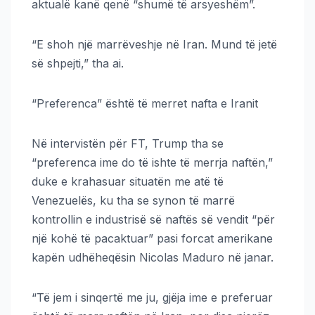
aktualë kanë qenë “shumë të arsyeshëm”.
“E shoh një marrëveshje në Iran. Mund të jetë
së shpejti,” tha ai.
“Preferenca” është të merret nafta e Iranit
Në intervistën për FT, Trump tha se
“preferenca ime do të ishte të merrja naftën,”
duke e krahasuar situatën me atë të
Venezuelës, ku tha se synon të marrë
kontrollin e industrisë së naftës së vendit “për
një kohë të pacaktuar” pasi forcat amerikane
kapën udhëheqësin Nicolas Maduro në janar.
“Të jem i sinqertë me ju, gjëja ime e preferuar