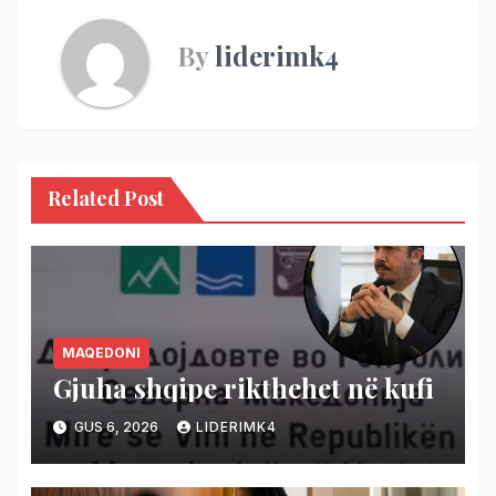
By
liderimk4
Related Post
MAQEDONI
Gjuha shqipe rikthehet në kufi
GUS 6, 2026
LIDERIMK4