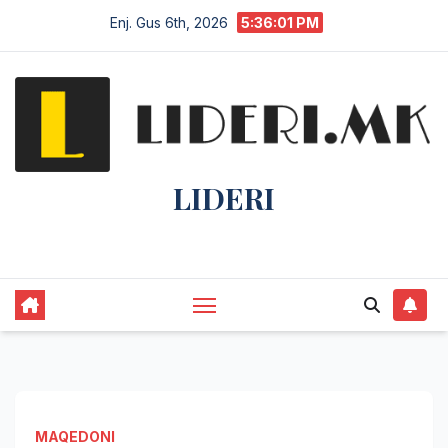
Enj. Gus 6th, 2026
5:36:02 PM
LIDERI
Lider në lajme, i pari në informim.
MAQEDONI