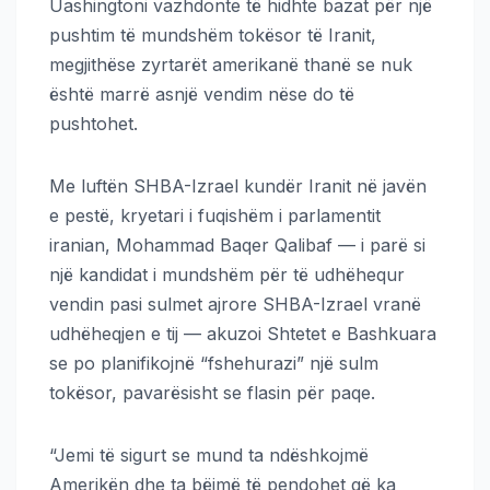
Uashingtoni vazhdonte të hidhte bazat për një
pushtim të mundshëm tokësor të Iranit,
megjithëse zyrtarët amerikanë thanë se nuk
është marrë asnjë vendim nëse do të
pushtohet.
Me luftën SHBA-Izrael kundër Iranit në javën
e pestë, kryetari i fuqishëm i parlamentit
iranian, Mohammad Baqer Qalibaf — i parë si
një kandidat i mundshëm për të udhëhequr
vendin pasi sulmet ajrore SHBA-Izrael vranë
udhëheqjen e tij — akuzoi Shtetet e Bashkuara
se po planifikojnë “fshehurazi” një sulm
tokësor, pavarësisht se flasin për paqe.
“Jemi të sigurt se mund ta ndëshkojmë
Amerikën dhe ta bëjmë të pendohet që ka