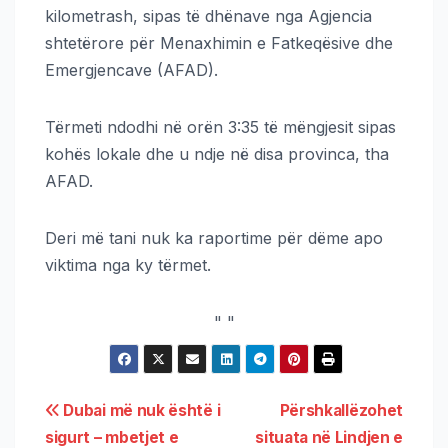
kilometrash, sipas të dhënave nga Agjencia
shtetërore për Menaxhimin e Fatkeqësive dhe
Emergjencave (AFAD).
Tërmeti ndodhi në orën 3:35 të mëngjesit sipas
kohës lokale dhe u ndje në disa provinca, tha
AFAD.
Deri më tani nuk ka raportime për dëme apo
viktima nga ky tërmet.
"
"
Dubai më nuk është i
Përshkallëzohet
sigurt – mbetjet e
situata në Lindjen e