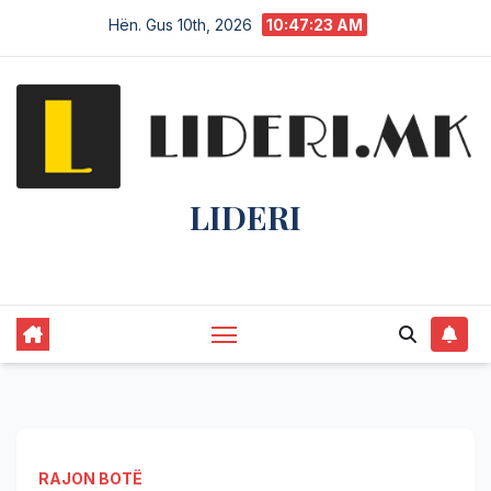
Hën. Gus 10th, 2026
10:47:23 AM
LIDERI
Lider në lajme, i pari në informim.
RAJON BOTË