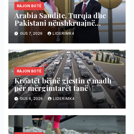
RAJON BOTË
Arabia Saudite, Turqia dhe
Pakistani nënshkruajnë
marrëveshje mbrojtëse, nëse
GUS 7, 2026
LIDERIMK4
sulmohet njëri shtet,
përgjigjen bashkë!
RAJON BOTË
Kroatët bëjnë gjestin e madh
për mërgimtarët tanë
GUS 6, 2026
LIDERIMK4