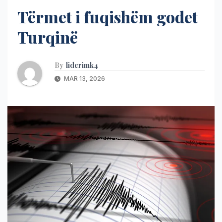
Tërmet i fuqishëm godet
Turqinë
By
liderimk4
MAR 13, 2026