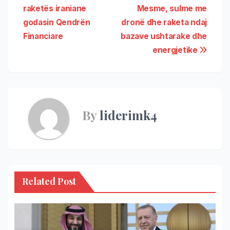
raketës iraniane
Mesme, sulme me
godasin Qendrën
dronë dhe raketa ndaj
Financiare
bazave ushtarake dhe
energjetike
By
liderimk4
Related Post