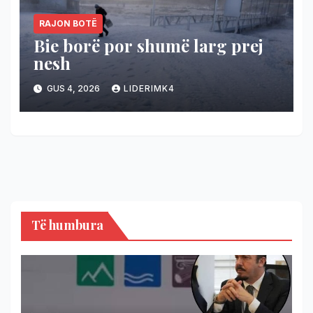
RAJON BOTË
Bie borë por shumë larg prej
nesh
GUS 4, 2026
LIDERIMK4
Të humbura