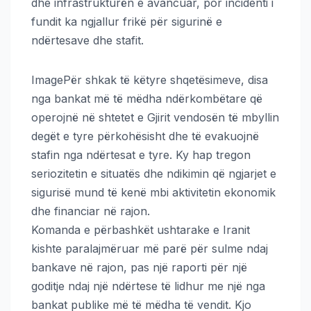
dhe infrastrukturën e avancuar, por incidenti i
fundit ka ngjallur frikë për sigurinë e
ndërtesave dhe stafit.
ImagePër shkak të këtyre shqetësimeve, disa
nga bankat më të mëdha ndërkombëtare që
operojnë në shtetet e Gjirit vendosën të mbyllin
degët e tyre përkohësisht dhe të evakuojnë
stafin nga ndërtesat e tyre. Ky hap tregon
seriozitetin e situatës dhe ndikimin që ngjarjet e
sigurisë mund të kenë mbi aktivitetin ekonomik
dhe financiar në rajon.
Komanda e përbashkët ushtarake e Iranit
kishte paralajmëruar më parë për sulme ndaj
bankave në rajon, pas një raporti për një
goditje ndaj një ndërtese të lidhur me një nga
bankat publike më të mëdha të vendit. Kjo