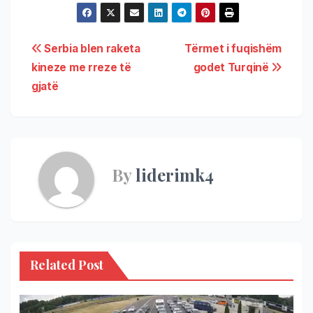
Serbia blen raketa
Tërmet i fuqishëm
kineze me rreze të
godet Turqinë
gjatë
By
liderimk4
Related Post