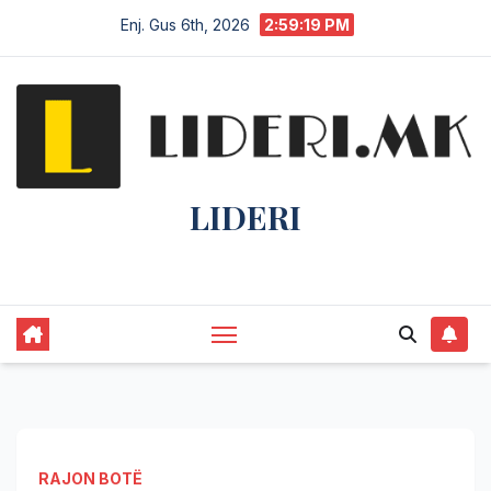
Enj. Gus 6th, 2026
2:59:20 PM
LIDERI
Lider në lajme, i pari në informim.
RAJON BOTË