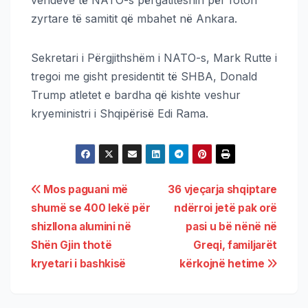
zyrtare të samitit që mbahet në Ankara.
Sekretari i Përgjithshëm i NATO-s, Mark Rutte i
tregoi me gisht presidentit të SHBA, Donald
Trump atletet e bardha që kishte veshur
kryeministri i Shqipërisë Edi Rama.
Mos paguani më
36 vjeçarja shqiptare
shumë se 400 lekë për
ndërroi jetë pak orë
shizllona alumini në
pasi u bë nënë në
Shën Gjin thotë
Greqi, familjarët
kryetari i bashkisë
kërkojnë hetime