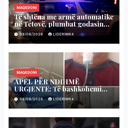
MAQEDONI
Të shtëna me armë automatike
në Tetovë, plumbat godasin
shtëpinë dhe veturën e një 48-
08/08/2026
LIDERIMK4
vjeçari
MAQEDONI
APEL PËR NDIHMË
URGJENTE: Të bashkohemi
për shpëtimin e veteranit
08/08/2026
LIDERIMK4
kumanovar të dy luftërave