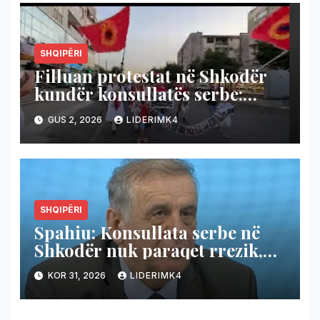
SHQIPËRI
Filluan protestat në Shkodër
kundër konsullatës serbe:
Ende i kemi të freskëta plagët
GUS 2, 2026
LIDERIMK4
(Video)
SHQIPËRI
Spahiu: Konsullata serbe në
Shkodër nuk paraqet rrezik,
Shqipëria të hapë konsullatë
KOR 31, 2026
LIDERIMK4
edhe në Novi Pazar!