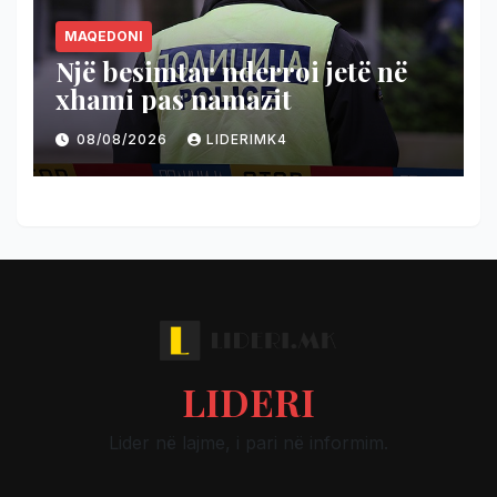
MAQEDONI
Një besimtar nderroi jetë në
xhami pas namazit
08/08/2026
LIDERIMK4
LIDERI
Lider në lajme, i pari në informim.