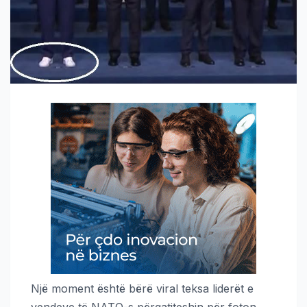
Një moment është bërë viral teksa liderët e
vendeve të NATO-s përgatiteshin për foton