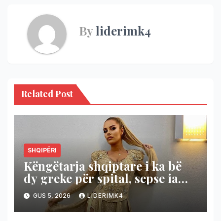
By
liderimk4
Related Post
SHQIPËRI
Këngëtarja shqiptare i ka bë
dy greke për spital, sepse ia
shanë Shqipërinë!
GUS 5, 2026
LIDERIMK4