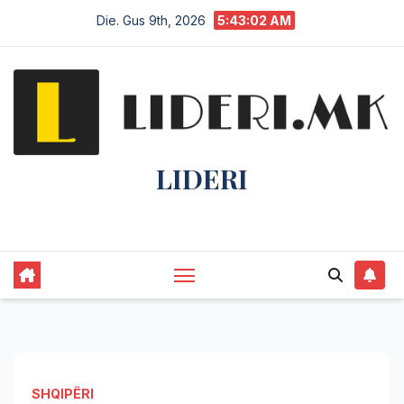
Die. Gus 9th, 2026
5:43:02 AM
LIDERI
Lider në lajme, i pari në informim.
SHQIPËRI