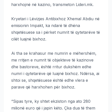
harxhojnë në kazino, transmeton Lideri.mk.
Kryetari i Lëvizjes Antibixhoz Xhemal Abdiu në
emisionin Impakt, ka ndarë të dhëna
shqetësuese sa i përket numrit të qytetarëve të
cilët luajnë bixhoz.
Ai tha se krahasur me numrin e mëhershëm,
me rritjen e numrit të objekteve të kazinove
dhe bastoreve, është rritur dukshëm edhe
numri i qytetarëve që luajnë bixhoz. Ndërsa, ai
shtoi se, shqetësuese është edhe vlera e
parave që harxhohen për bixhoz.
“Sipas tyre, ky shtet ekziston nga ato 280
milionë euro që i japin këto. Çka dua të them