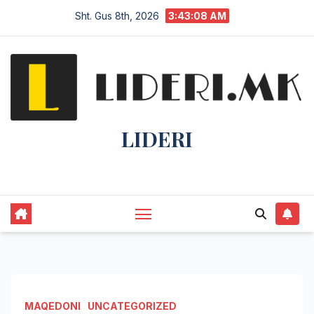
Sht. Gus 8th, 2026
3:43:09 AM
LIDERI
Lider në lajme, i pari në informim.
MAQEDONI
UNCATEGORIZED