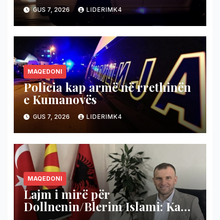
persona
GUS 7, 2026
LIDERIMK4
MAQEDONI
Policia kap armë në rrethinën
e Kumanovës
GUS 7, 2026
LIDERIMK4
MAQEDONI
Lajm i mirë për
Dollnenin/Blerim Islami: Ka
nisur projekti i shumëpritur