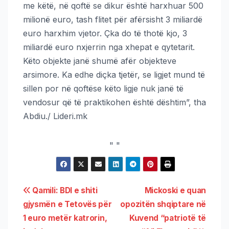
me këtë, në qoftë se dikur është harxhuar 500
milionë euro, tash flitet për afërsisht 3 miliardë
euro harxhim vjetor. Çka do të thotë kjo, 3
miliardë euro nxjerrin nga xhepat e qytetarit.
Këto objekte janë shumë afër objekteve
arsimore. Ka edhe diçka tjetër, se ligjet mund të
sillen por në qoftëse këto ligje nuk janë të
vendosur që të praktikohen është dështim”, tha
Abdiu./ Lideri.mk
"
"
Qamili: BDI e shiti
Mickoski e quan
gjysmën e Tetovës për
opozitën shqiptare në
1 euro metër katrorin,
Kuvend “patriotë të