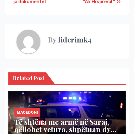
ja dokumentet
“Ali Ekspresit”
By
liderimk4
Related Post
MAQEDONI
Të shtëna me armë në Saraj,
qëllohet vetura, shpëtuan dy