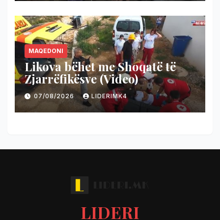
Ropotovë
MAQEDONI
Likova bëhet me Shoqatë të
Zjarrëfikësve (Video)
07/08/2026
LIDERIMK4
LIDERI