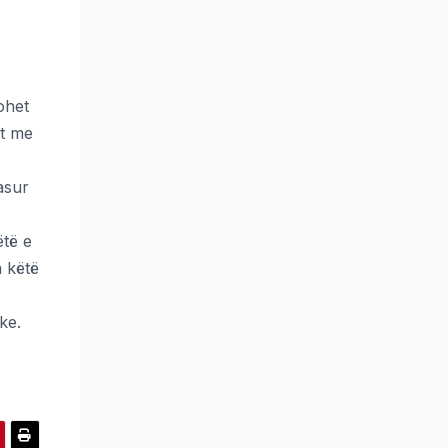
ohet
et me
asur
ëtë e
n këtë
ke.