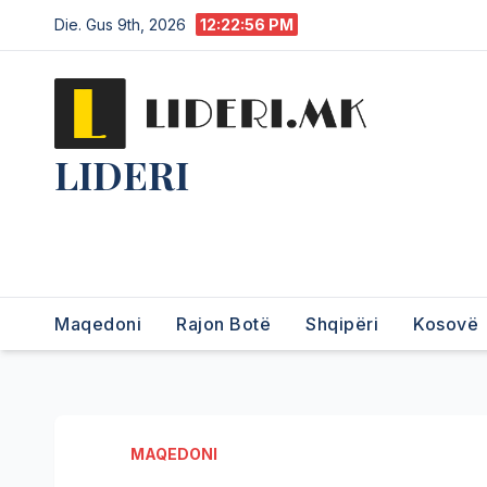
Die. Gus 9th, 2026
12:22:56 PM
LIDERI
Lider në lajme, i pari në
informim.
Maqedoni
Rajon Botë
Shqipëri
Kosovë
MAQEDONI