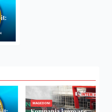
it:
4
MAQEDONI
it:
Kompania kosovare