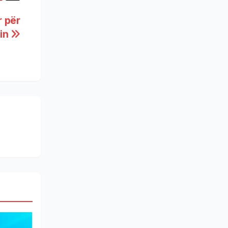
r për
cin