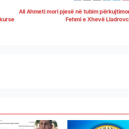
2
Ali Ahmeti mori pjesë në tubim përkujtimo
 kurse
Fehmi e Xhevë Lladrov