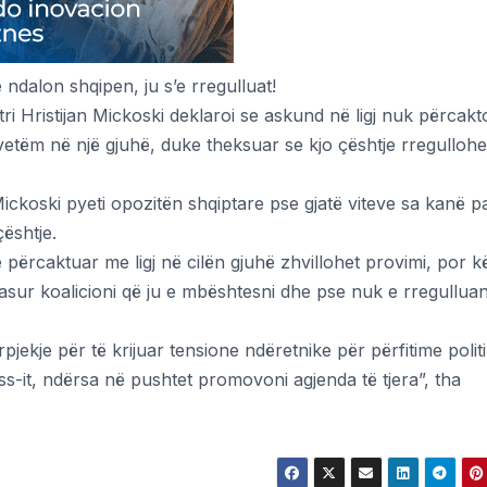
 ndalon shqipen, ju s’e rregulluat!
ri Hristijan Mickoski deklaroi se askund në ligj nuk përcakt
 vetëm në një gjuhë, duke theksuar se kjo çështje rregulloh
ickoski pyeti opozitën shqiptare pse gjatë viteve sa kanë p
çështje.
e përcaktuar me ligj në cilën gjuhë zhvillohet provimi, por k
 pasur koalicioni që ju e mbështesni dhe pse nuk e rregullua
pjekje për të krijuar tensione ndëretnike për përfitime politi
ss-it, ndërsa në pushtet promovoni agjenda të tjera”, tha