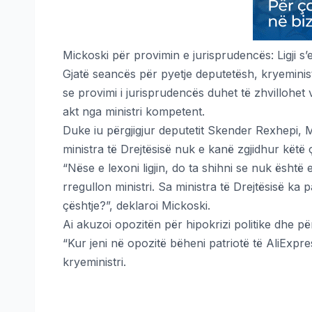
Mickoski për provimin e jurisprudencës: Ligji s’e
Gjatë seancës për pyetje deputetësh, kryeminist
se provimi i jurisprudencës duhet të zhvillohet
akt nga ministri kompetent.
Duke iu përgjigjur deputetit Skender Rexhepi, M
ministra të Drejtësisë nuk e kanë zgjidhur këtë 
“Nëse e lexoni ligjin, do ta shihni se nuk është 
rregullon ministri. Sa ministra të Drejtësisë ka
çështje?”, deklaroi Mickoski.
Ai akuzoi opozitën për hipokrizi politike dhe për
“Kur jeni në opozitë bëheni patriotë të AliExpre
kryeministri.