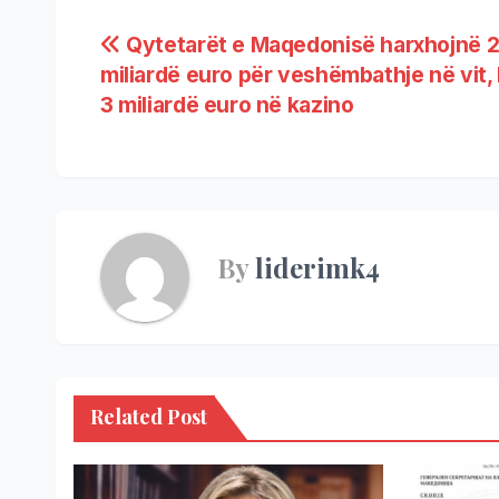
Qytetarët e Maqedonisë harxhojnë 
miliardë euro për veshëmbathje në vit,
3 miliardë euro në kazino
By
liderimk4
Related Post