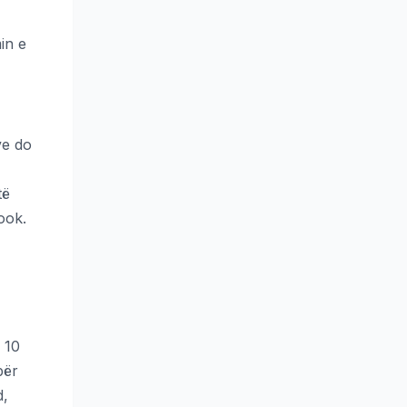
in e
ve do
të
ook.
 10
për
d,