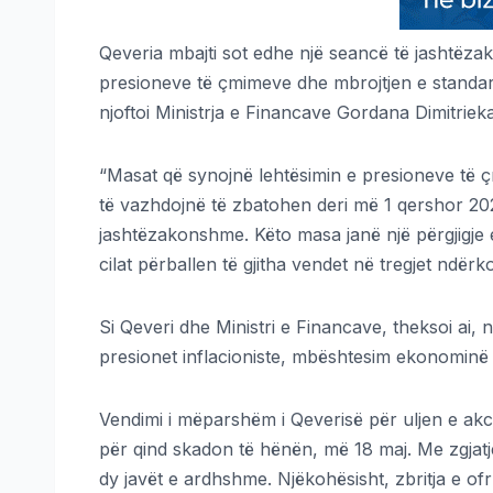
Qeveria mbajti sot edhe një seancë të jashtëza
presioneve të çmimeve dhe mbrojtjen e standarde
njoftoi Ministrja e Financave Gordana Dimitriek
“Masat që synojnë lehtësimin e presioneve të 
të vazhdojnë të zbatohen deri më 1 qershor 20
jashtëzakonshme. Këto masa janë një përgjigje
cilat përballen të gjitha vendet në tregjet ndë
Si Qeveri dhe Ministri e Financave, theksoi ai,
presionet inflacioniste, mbështesim ekonominë 
Vendimi i mëparshëm i Qeverisë për uljen e a
për qind skadon të hënën, më 18 maj. Me zgjatj
dy javët e ardhshme. Njëkohësisht, zbritja e of