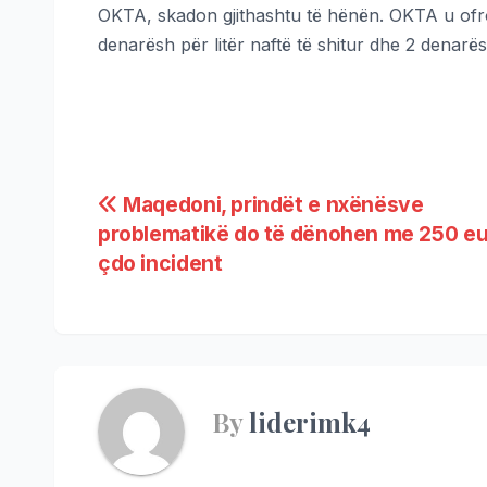
OKTA, skadon gjithashtu të hënën. OKTA u ofro
denarësh për litër naftë të shitur dhe 2 denarë
Maqedoni, prindët e nxënësve
problematikë do të dënohen me 250 eu
çdo incident
By
liderimk4