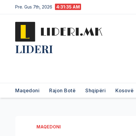
Pre. Gus 7th, 2026
4:31:36 AM
LIDERI
Lider në lajme, i pari në
informim.
Maqedoni
Rajon Botë
Shqipëri
Kosovë
MAQEDONI