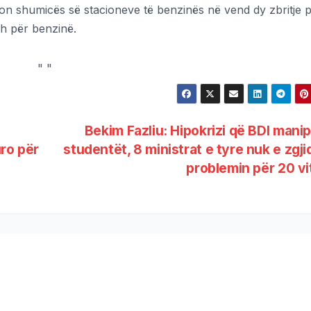
n shumicës së stacioneve të benzinës në vend dy zbritje p
sh për benzinë.
"
"
Bekim Fazliu: Hipokrizi që BDI mani
ro për
studentët, 8 ministrat e tyre nuk e zgj
problemin për 20 v