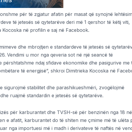
konshme për të zgjatur afatin për masat që synojnë lehtësim
ve të jetesës së qytetarëve deri më 1 qershor të këtij viti,
a Kocoska në profilin e saj në Facebook.
çmimeve dhe mbrojtjen e standardeve të jetesës së qytetarë
26. Vendimi u mor nga qeveria sot në një seancë të
 e përshtatshme ndaj sfidave ekonomike dhe pasigurive me 
rkombëtare të energjisë”, shkroi Dimitrieka Kocoska në Faceb
 ne sigurojmë stabilitet dhe parashikueshmëri, zvogëlojmë
dhe ruajmë standardin e jetesës së qytetarëve.
kcizës për karburantet dhe TVSH-së për benzinën nga 18 në
en e afatit, karburantet do të shiten me çmime më të ulëta 
ruar nga importuesi më i madh i derivateve të naftës në ven