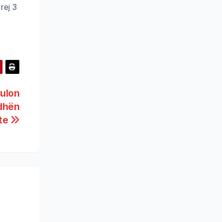
rej 3
pulon
idhën
ite