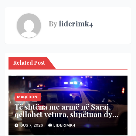
By
liderimk4
Related Post
MAQEDONI
Të shtëna me armë në Saraj,
qëllohet vetura, shpëtuan dy
persona
GUS 7, 2026
LIDERIMK4