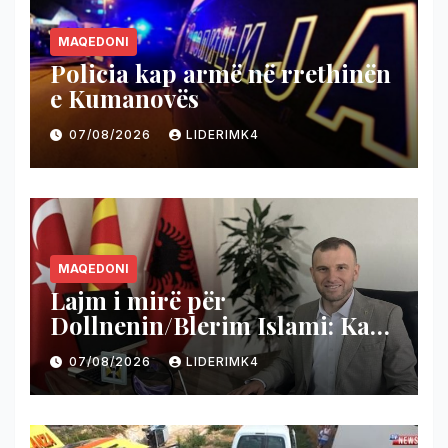
MAQEDONI
Policia kap armë në rrethinën
e Kumanovës
07/08/2026
LIDERIMK4
MAQEDONI
Lajm i mirë për
Dollnenin/Blerim Islami: Ka
nisur projekti i shumëpritur
07/08/2026
LIDERIMK4
për rrugën Cërnilishtë–
Ropotovë