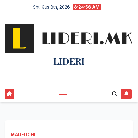
Sht. Gus 8th, 2026
8:24:56 AM
LIDERI
Lider në lajme, i pari në informim.
MAQEDONI