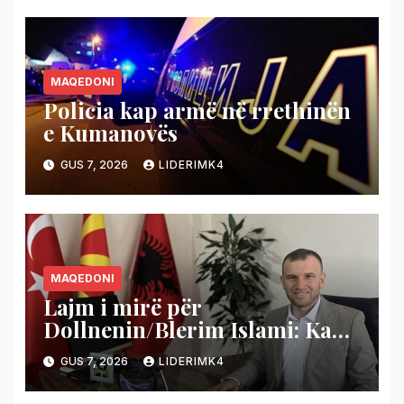
MAQEDONI
Policia kap armë në rrethinën
e Kumanovës
GUS 7, 2026
LIDERIMK4
MAQEDONI
Lajm i mirë për
Dollnenin/Blerim Islami: Ka
nisur projekti i shumëpritur
GUS 7, 2026
LIDERIMK4
për rrugën Cërnilishtë–
Ropotovë