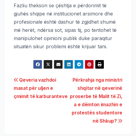
Fazliu thekson se çështja e përdorimit të
gjuhës shqipe në institucionet arsimore dhe
profesionale është dashur të zgjidhet shumë
më herët, ndërsa sot, sipas tij, po tentohet të
manipulohet opinioni publik duke paraqitur
situatën sikur problemi është krijuar tani.
Qeveria vazhdoi
Përkrahja nga ministri
masat për uljen e
shqitar në qeverinë
çmimit të karburanteve
proserbe të Malit të Zi,
a e dëmton imazhin e
protestës studentore
në Shkup?