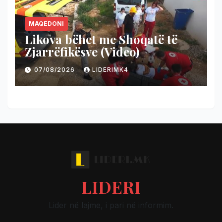
MAQEDONI
Likova bëhet me Shoqatë të
Zjarrëfikësve (Video)
07/08/2026
LIDERIMK4
LIDERI
Lider në lajme, i pari në informim.