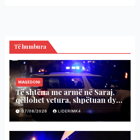
Të humbura
MAQEDONI
Të shtëna me armë në Saraj,
qëllohet vetura, shpëtuan dy
persona
07/08/2026
LIDERIMK4