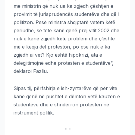
me ministrin që nuk ua ka zgjedh çështjen e
provimit të jurisprudencës studentëve dhe që i
politizon. Pesë ministra shqiptarë vetëm këtë
periudhë, se tetë kanë qenë prej vitit 2002 dhe
nuk e kanë zgjedh këtë problem dhe ç’është
më e keqja del proteston, po pse nuk e ka
zgjedh ai vet? Kjo është hipokrizi, ata e
delegjitimojnë edhe protestën e studentëve”,
deklaroi Fazliu.
Sipas tij, përfshirja e ish-zyrtarëve që për vite
kanë qenë në pushtet e dëmton vetë kauzën e
studentëve dhe e shndërron protestën në
instrument politik.
"
"