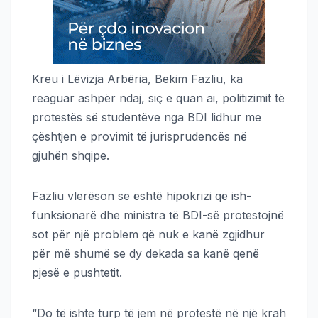
Kreu i Lëvizja Arbëria, Bekim Fazliu, ka
reaguar ashpër ndaj, siç e quan ai, politizimit të
protestës së studentëve nga BDI lidhur me
çështjen e provimit të jurisprudencës në
gjuhën shqipe.
Fazliu vlerëson se është hipokrizi që ish-
funksionarë dhe ministra të BDI-së protestojnë
sot për një problem që nuk e kanë zgjidhur
për më shumë se dy dekada sa kanë qenë
pjesë e pushtetit.
“Do të ishte turp të jem në protestë në një krah