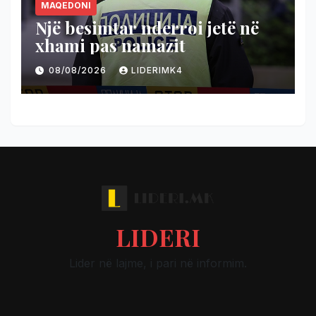
MAQEDONI
Një besimtar nderroi jetë në
xhami pas namazit
08/08/2026
LIDERIMK4
LIDERI
Lider në lajme, i pari në informim.