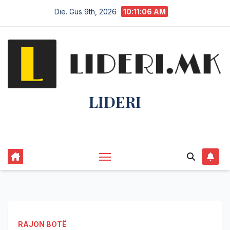
Die. Gus 9th, 2026
10:11:07 AM
LIDERI
Lider në lajme, i pari në informim.
RAJON BOTË