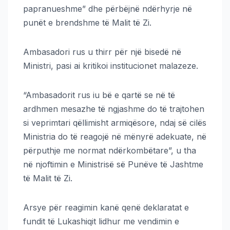
papranueshme” dhe përbëjnë ndërhyrje në
punët e brendshme të Malit të Zi.
Ambasadori rus u thirr për një bisedë në
Ministri, pasi ai kritikoi institucionet malazeze.
“Ambasadorit rus iu bë e qartë se në të
ardhmen mesazhe të ngjashme do të trajtohen
si veprimtari qëllimisht armiqësore, ndaj së cilës
Ministria do të reagojë në mënyrë adekuate, në
përputhje me normat ndërkombëtare”, u tha
në njoftimin e Ministrisë së Punëve të Jashtme
të Malit të Zi.
Arsye për reagimin kanë qenë deklaratat e
fundit të Lukashiqit lidhur me vendimin e