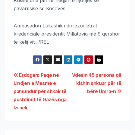
Rusisë dhe për tërheqjen e njohjes së
pavarësisë së Kosovës.
Ambasadori Lukashik i dorëzoi letrat
kredenciale presidentit Millatoviq më 9 qershor
të këtij viti. /REL
Erdogan: Paqe në
Vdesin 45 persona që
Lindjen e Mesme e
kishin shkuar për të
pamundur për shkak të
bërë Umra-n
pushtimit të Gazës nga
Izraeli