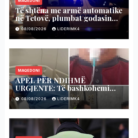
MAQEDONI
Të shtëna me armë automatike
në Tetovë, plumbat godasin
shtëpinë dhe veturën e një 48-
08/08/2026
LIDERIMK4
vjeçari
MAQEDONI
APEL PËR NDIHMË
URGJENTE: Të bashkohemi
për shpëtimin e veteranit
08/08/2026
LIDERIMK4
kumanovar të dy luftërave