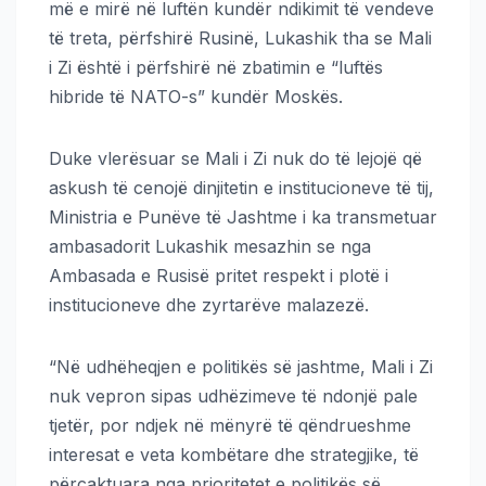
më e mirë në luftën kundër ndikimit të vendeve
të treta, përfshirë Rusinë, Lukashik tha se Mali
i Zi është i përfshirë në zbatimin e “luftës
hibride të NATO-s” kundër Moskës.
Duke vlerësuar se Mali i Zi nuk do të lejojë që
askush të cenojë dinjitetin e institucioneve të tij,
Ministria e Punëve të Jashtme i ka transmetuar
ambasadorit Lukashik mesazhin se nga
Ambasada e Rusisë pritet respekt i plotë i
institucioneve dhe zyrtarëve malazezë.
“Në udhëheqjen e politikës së jashtme, Mali i Zi
nuk vepron sipas udhëzimeve të ndonjë pale
tjetër, por ndjek në mënyrë të qëndrueshme
interesat e veta kombëtare dhe strategjike, të
përcaktuara nga prioritetet e politikës së