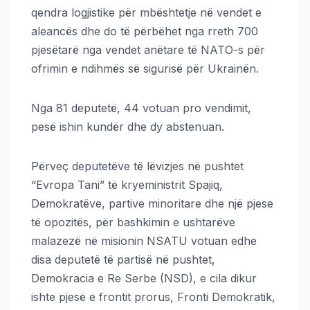
qendra logjistike për mbështetje në vendet e
aleancës dhe do të përbëhet nga rreth 700
pjesëtarë nga vendet anëtare të NATO-s për
ofrimin e ndihmës së sigurisë për Ukrainën.
Nga 81 deputetë, 44 votuan pro vendimit,
pesë ishin kundër dhe dy abstenuan.
Përveç deputetëve të lëvizjes në pushtet
“Evropa Tani” të kryeministrit Spajiq,
Demokratëve, partive minoritare dhe një pjese
të opozitës, për bashkimin e ushtarëve
malazezë në misionin NSATU votuan edhe
disa deputetë të partisë në pushtet,
Demokracia e Re Serbe (NSD), e cila dikur
ishte pjesë e frontit prorus, Fronti Demokratik,