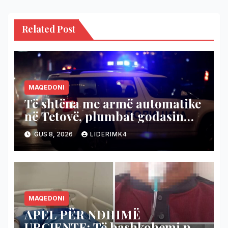
Related Post
MAQEDONI
Të shtëna me armë automatike
në Tetovë, plumbat godasin
shtëpinë dhe veturën e një 48-
GUS 8, 2026
LIDERIMK4
vjeçari
MAQEDONI
APEL PËR NDIHMË
URGJENTE: Të bashkohemi për