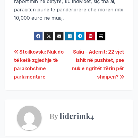
raportimin në detyrë, ku individët, siç tha ai,
paraqitën punë të pandërprerë dhe morën mbi
10,000 euro në muaj.
Stoilkovski: Nuk do
Saliu – Ademit: 22 vjet
të ketë zgjedhje të
ishit në pushtet, pse
parakohshme
nuk e ngritët zërin për
parlamentare
shqipen?
By
liderimk4