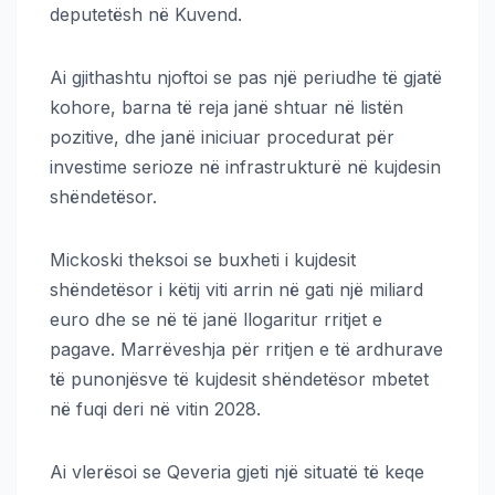
deputetësh në Kuvend.
Ai gjithashtu njoftoi se pas një periudhe të gjatë
kohore, barna të reja janë shtuar në listën
pozitive, dhe janë iniciuar procedurat për
investime serioze në infrastrukturë në kujdesin
shëndetësor.
Mickoski theksoi se buxheti i kujdesit
shëndetësor i këtij viti arrin në gati një miliard
euro dhe se në të janë llogaritur rritjet e
pagave. Marrëveshja për rritjen e të ardhurave
të punonjësve të kujdesit shëndetësor mbetet
në fuqi deri në vitin 2028.
Ai vlerësoi se Qeveria gjeti një situatë të keqe