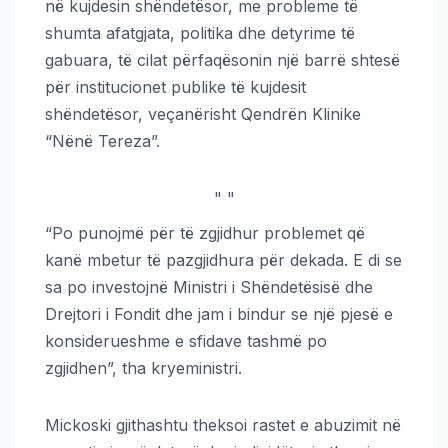
në kujdesin shëndetësor, me probleme të
shumta afatgjata, politika dhe detyrime të
gabuara, të cilat përfaqësonin një barrë shtesë
për institucionet publike të kujdesit
shëndetësor, veçanërisht Qendrën Klinike
“Nënë Tereza”.
"
"
“Po punojmë për të zgjidhur problemet që
kanë mbetur të pazgjidhura për dekada. E di se
sa po investojnë Ministri i Shëndetësisë dhe
Drejtori i Fondit dhe jam i bindur se një pjesë e
konsiderueshme e sfidave tashmë po
zgjidhen”, tha kryeministri.
Mickoski gjithashtu theksoi rastet e abuzimit në