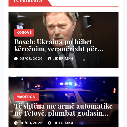
Të humbura
KOSOVË
Bosch: Ukraina po bëhet
kërcënim, veçanërisht për
Kosovën, BE ta kushtëzojë me
08/08/2026
LIDERIMK4
njohjen e Kosovës
MAQEDONI
Të shtëna me armë automatike
në Tetovë, plumbat godasin
shtëpinë dhe veturën e një 48-
08/08/2026
LIDERIMK4
vjeçari