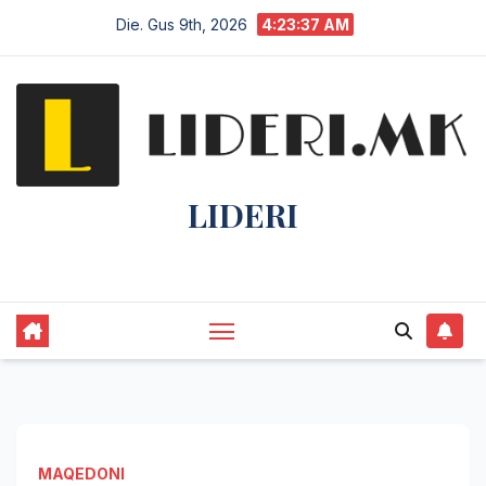
Die. Gus 9th, 2026
4:23:38 AM
LIDERI
Lider në lajme, i pari në informim.
MAQEDONI