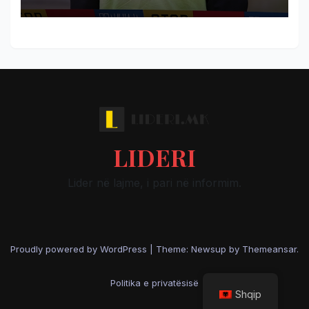
LIDERI
Lider në lajme, i pari në informim.
Proudly powered by WordPress
|
Theme: Newsup by
Themeansar
.
Politika e privatësisë
Shqip