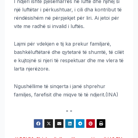
I ndjeri ishte pjesëmarrës në luftë dhe njihej si
një luftëtar i përkushtuar, i cili dha kontribut të
rëndësishëm në përpjekjet për liri. Ai jetoi për
vite me radhë si invalid i luftës.
Lajmi për vdekjen e tij ka prekur familjarë,
bashkëluftëtarë dhe qytetarë të shumtë, të cilët
e kujtojnë si njeri të respektuar dhe me vlera të
larta njerëzore.
Ngushëllime të sinqerta i janë shprehur
familjes, farefisit dhe miqve të të ndjerit.(INA)
"
"