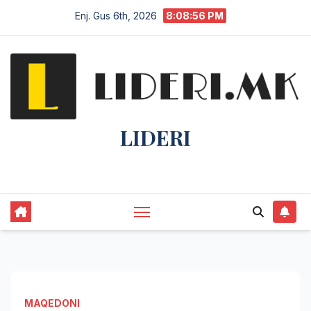
Enj. Gus 6th, 2026
8:08:56 PM
LIDERI
Lider në lajme, i pari në informim.
MAQEDONI