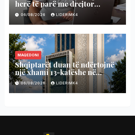
herë të parë me drejtor
shqiptar
06/08/2026
LIDERIMK4
MAQEDONI
Shqiptarët duan të ndërtojnë
një xhami 13-katëshe në
Londër
06/08/2026
LIDERIMK4