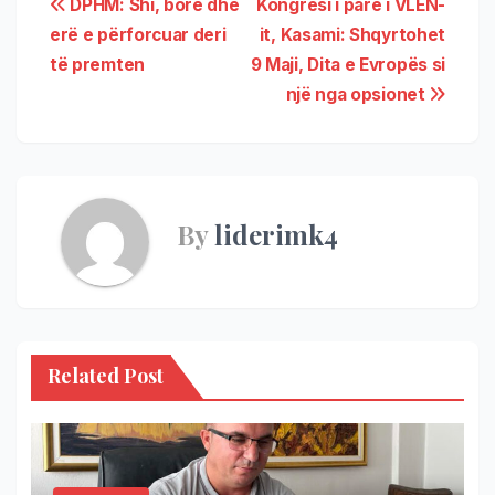
DPHM: Shi, borë dhe
Kongresi i parë i VLEN-
erë e përforcuar deri
it, Kasami: Shqyrtohet
të premten
9 Maji, Dita e Evropës si
një nga opsionet
By
liderimk4
Related Post