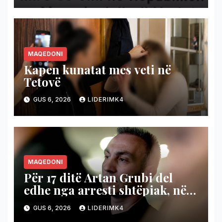
MAQEDONI
Kapen kunatat mes veti në
Tetovë
GUS 6, 2026
LIDERIMK4
MAQEDONI
Për 17 ditë Artan Grubi del
edhe nga arresti shtëpiak, nëse
prokurori që e nxori nga
GUS 6, 2026
LIDERIMK4
Shutka nuk ngre akuzë brenda