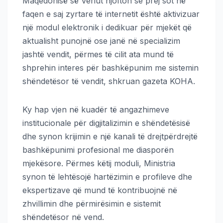
Maqedonisë së Veriut njofton se prej sot në
faqen e saj zyrtare të internetit është aktivizuar
një modul elektronik i dedikuar për mjekët që
aktualisht punojnë ose janë në specializim
jashtë vendit, përmes të cilit ata mund të
shprehin interes për bashkëpunim me sistemin
shëndetësor të vendit, shkruan gazeta KOHA.
Ky hap vjen në kuadër të angazhimeve
institucionale për digjitalizimin e shëndetësisë
dhe synon krijimin e një kanali të drejtpërdrejtë
bashkëpunimi profesional me diasporën
mjekësore. Përmes këtij moduli, Ministria
synon të lehtësojë hartëzimin e profileve dhe
ekspertizave që mund të kontribuojnë në
zhvillimin dhe përmirësimin e sistemit
shëndetësor në vend.