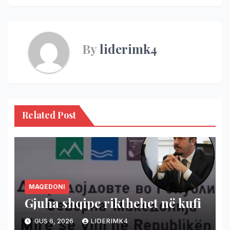
By
liderimk4
Related Post
MAQEDONI
Gjuha shqipe rikthehet në kufi
GUS 6, 2026
LIDERIMK4