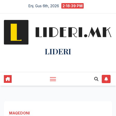
Enj. Gus 6th, 2026
2:18:40 PM
LIDERI
Lider në lajme, i pari në informim.
MAQEDONI