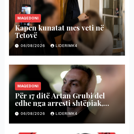
MAQEDONI
Kapen kunatat mes veti në
Tetovë
06/08/2026
LIDERIMK4
MAQEDONI
Për 17 ditë Artan Grubi del
edhe nga arresti shtëpiak,
nëse prokurori që e nxori nga
06/08/2026
LIDERIMK4
Shutka nuk ngre akuzë
brenda afatit ligjor