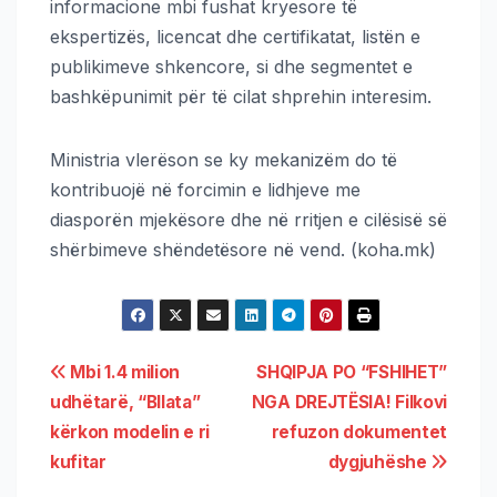
informacione mbi fushat kryesore të
ekspertizës, licencat dhe certifikatat, listën e
publikimeve shkencore, si dhe segmentet e
bashkëpunimit për të cilat shprehin interesim.
Ministria vlerëson se ky mekanizëm do të
kontribuojë në forcimin e lidhjeve me
diasporën mjekësore dhe në rritjen e cilësisë së
shërbimeve shëndetësore në vend.
(koha.mk)
Mbi 1.4 milion
SHQIPJA PO “FSHIHET”
udhëtarë, “Bllata”
NGA DREJTËSIA! Filkovi
kërkon modelin e ri
refuzon dokumentet
kufitar
dygjuhëshe