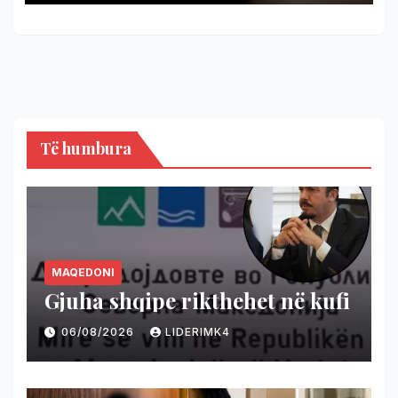
afatit ligjor
Të humbura
MAQEDONI
Gjuha shqipe rikthehet në kufi
06/08/2026
LIDERIMK4