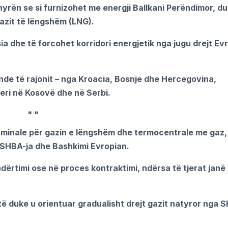
rën se si furnizohet me energji Ballkani Perëndimor, d
gazit të lëngshëm (LNG).
sia dhe të forcohet korridori energjetik nga jugu drejt E
ende të rajonit – nga Kroacia, Bosnje dhe Hercegovina,
deri në Kosovë dhe në Serbi.
"
"
 terminale për gazin e lëngshëm dhe termocentrale me gaz
a SHBA-ja dhe Bashkimi Evropian.
dërtimi ose në proces kontraktimi, ndërsa të tjerat janë
htë duke u orientuar gradualisht drejt gazit natyror nga 