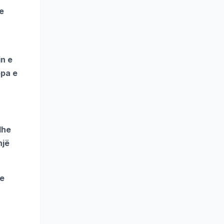
e
in e
opa e
dhe
një
me