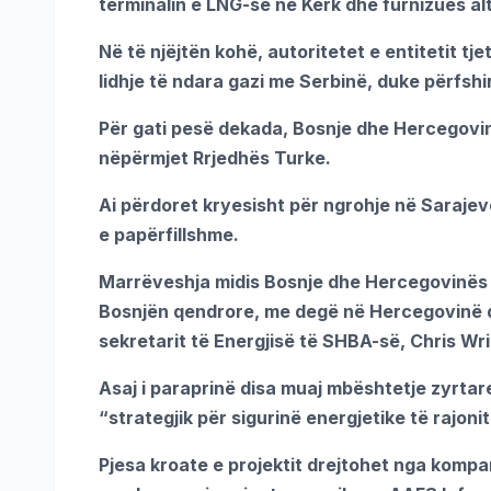
terminalin e LNG-së në Kërk dhe furnizues alt
Në të njëjtën kohë, autoritetet e entitetit tj
lidhje të ndara gazi me Serbinë, duke përfshir
Për gati pesë dekada, Bosnje dhe Hercegovina 
nëpërmjet Rrjedhës Turke.
Ai përdoret kryesisht për ngrohje në Saraje
e papërfillshme.
Marrëveshja midis Bosnje dhe Hercegovinës d
Bosnjën qendrore, me degë në Hercegovinë d
sekretarit të Energjisë të SHBA-së, Chris Wri
Asaj i paraprinë disa muaj mbështetje zyrtare 
“strategjik për sigurinë energjetike të rajonit
Pjesa kroate e projektit drejtohet nga komp