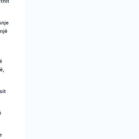
thit
snje
 një
ë
ë,
sit
ë
e