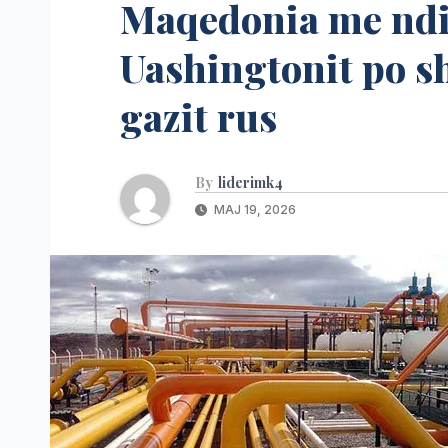
Maqedonia me ndi
Uashingtonit po s
gazit rus
By
liderimk4
MAJ 19, 2026