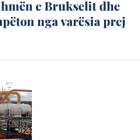
hmën e Brukselit dhe
hpëton nga varësia prej