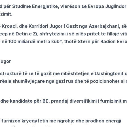
rd për Studime Energjetike, vlerëson se Evropa Juglindor
zimit.
 Kroaci, dhe Korridori Jugor i Gazit nga Azerbajxhani, së
ë Detin e Zi, shfrytëzimi i së cilës pritet të fillojë vit
 në 100 miliardë metra kub”, thotë Stern për Radion Evr
Jugor
astrukturë të re të gazit me mbështetjen e Uashingtonit 
rësia shumëvjeçare nga gazi rus dhe të pozicionohet si 
e kandidate për BE, prandaj diversifikimi i furnizimit 
furnizon kryeqytetin me ngrohje dhe prodhon energji