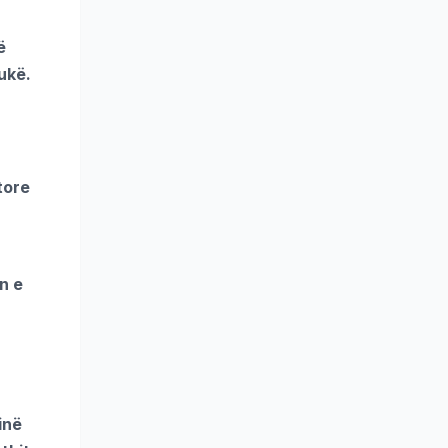
ë
ukë.
tore
n e
inë