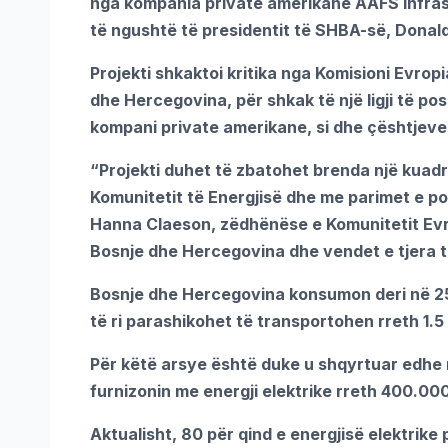
nga kompania private amerikane AAFS Infrastr
të ngushtë të presidentit të SHBA-së, Donal
Projekti shkaktoi kritika nga Komisioni Evropi
dhe Hercegovina, për shkak të një ligji të po
kompani private amerikane, si dhe çështjeve
“Projekti duhet të zbatohet brenda një kuadri
Komunitetit të Energjisë dhe me parimet e pol
Hanna Claeson, zëdhënëse e Komunitetit Evrop
Bosnje dhe Hercegovina dhe vendet e tjera të
Bosnje dhe Hercegovina konsumon deri në 250
të ri parashikohet të transportohen rreth 1.5
Për këtë arsye është duke u shqyrtuar edhe n
furnizonin me energji elektrike rreth 400.000
Aktualisht, 80 për qind e energjisë elektrik