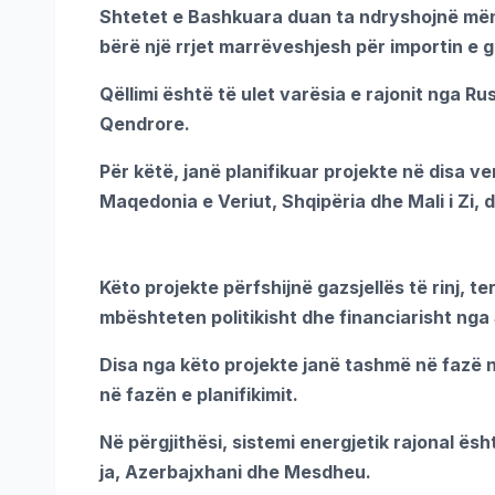
Shtetet e Bashkuara duan ta ndryshojnë mëny
bërë një rrjet marrëveshjesh për importin e 
Qëllimi është të ulet varësia e rajonit nga Ru
Qendrore.
Për këtë, janë planifikuar projekte në disa v
Maqedonia e Veriut, Shqipëria dhe Mali i Zi, 
Këto projekte përfshijnë gazsjellës të rinj,
mbështeten politikisht dhe financiarisht ng
Disa nga këto projekte janë tashmë në fazë n
në fazën e planifikimit.
Në përgjithësi, sistemi energjetik rajonal ës
ja, Azerbajxhani dhe Mesdheu.