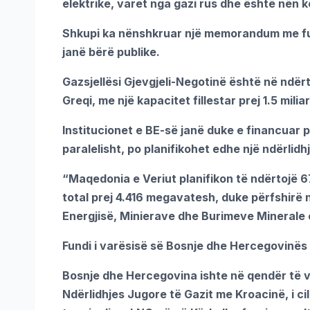
elektrike, varet nga gazi rus dhe është nën ko
Shkupi ka nënshkruar një memorandum me fur
janë bërë publike.
Gazsjellësi Gjevgjeli-Negotinë është në ndër
Greqi, me një kapacitet fillestar prej 1.5 mili
Institucionet e BE-së janë duke e financuar 
paralelisht, po planifikohet edhe një ndërlidh
“Maqedonia e Veriut planifikon të ndërtojë 67
total prej 4.416 megavatesh, duke përfshirë 
Energjisë, Minierave dhe Burimeve Minerale 
Fundi i varësisë së Bosnje dhe Hercegovinës
Bosnje dhe Hercegovina ishte në qendër të vë
Ndërlidhjes Jugore të Gazit me Kroacinë, i cil