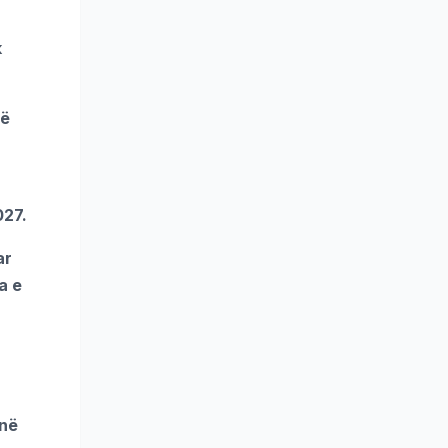
k
në
027.
ar
a e
 në