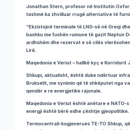
Jonathan Stern, profesor në Institutin Oxfo
tashmë ka zhvilluar rrugë alternative të furni
“Ekzistojnë terminale të LNG-së në Greqi dhe
bashku me fushën rumune të gazit Neptun Deep n
ardhshëm dhe rezervat e së cilës vlerësohen
Lirë.
Maqedonia e Veriut – hallkë kyç e Korridorit 
Shkupi, aktualisht, është duke ndërtuar infr
Brukselit, me synimin që të shkëputet nga va
qendër e re energjetike rajonale.
Maqedonia e Veriut është anëtare e NATO-s dh
energji është bërë edhe çështje gjeopolitike.
Termocentrali-kogjenerues TE-TO Shkup, që 