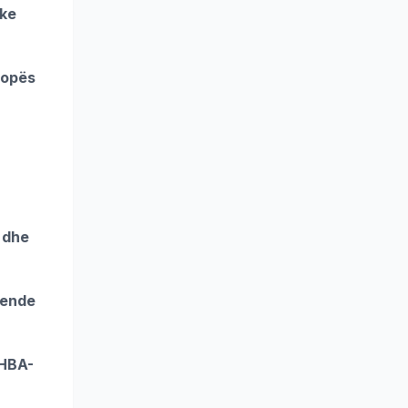
uke
vropës
, dhe
 ende
SHBA-