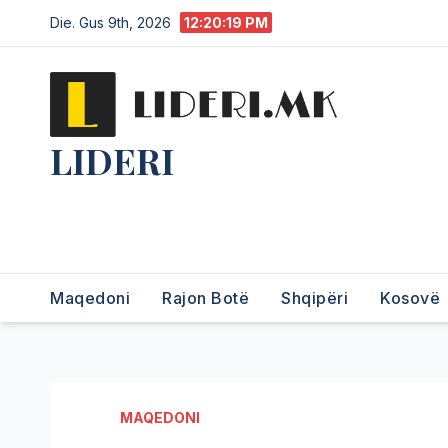
Die. Gus 9th, 2026
12:20:20 PM
LIDERI
Lider në lajme, i pari në
informim.
Maqedoni
Rajon Botë
Shqipëri
Kosovë
MAQEDONI