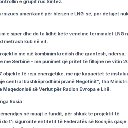
ntrollin e grupit rus Sintez.
nizues amerikanë për blerjen e LNG-së, por detajet nu
tim e sipër dhe do ta lidhë këtë vend me terminalet LNG 
ard metrash kub në vit.
projektin me një kombinim kredish dhe grantesh, ndërsa,
je me Serbinë – me punimet që pritet të fillojnë në vitin 2
 objekte të reja energjetike, me një kapacitet të instalu
një central bashkëprodhimi pranë Negotinit”, tha Ministri
e Maqedonisë së Veriut për Radion Evropa e Lirë.
 nga Rusia
mendjes në muajt e fundit, për shkak të projektit të
i do t’i siguronte entitetit të Federatës së Bosnjës qasje