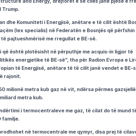
ucture and Energy, drejtorët e së cilës janë pjesë e rre
d Trump.
an dhe Komuniteti i Energjisë, anëtare e të cilit është Bo
saçëm (lex specialis) në Federatën e Bosnjës që përfshin
 të pajtueshmërisë me rregullat e BE-së.
 që është plotësisht në përputhje me acquis-in ligjor të
itikës energjetike të BE-së”, tha për Radion Evropa e Lir
ian të Energjisë, anëtare të të cilit janë vendet e BE-s
 rajonit.
 milionë metra kub gaz në vit, ndërsa përmes gazsjellë
 miliard metra kub.
dërtimi i termocentraleve me gaz, të cilat do të mund t
 familje.
e prodhohet në termocentrale me qymyr, disa prej të cilav