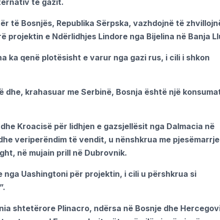
ernativ të gazit.
etër të Bosnjës, Republika Sërpska, vazhdojnë të zhvillojn
ë projektin e Ndërlidhjes Lindore nga Bijelina në Banja Ll
ka qenë plotësisht e varur nga gazi rus, i cili i shkon
vë dhe, krahasuar me Serbinë, Bosnja është një konsuma
he Kroacisë për lidhjen e gazsjellësit nga Dalmacia në
he veriperëndim të vendit, u nënshkrua me pjesëmarrje
ght, në mujain prill në Dubrovnik.
nga Uashingtoni për projektin, i cili u përshkrua si
”.
ania shtetërore Plinacro, ndërsa në Bosnje dhe Hercegov