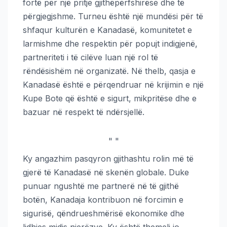
fortë për një pritje gjithëpërfshirëse dhe të
përgjegjshme. Turneu është një mundësi për të
shfaqur kulturën e Kanadasë, komunitetet e
larmishme dhe respektin për popujt indigjenë,
partneriteti i të cilëve luan një rol të
rëndësishëm në organizatë. Në thelb, qasja e
Kanadasë është e përqendruar në krijimin e një
Kupe Bote që është e sigurt, mikpritëse dhe e
bazuar në respekt të ndërsjellë.
"
"
Ky angazhim pasqyron gjithashtu rolin më të
gjerë të Kanadasë në skenën globale. Duke
punuar ngushtë me partnerë në të gjithë
botën, Kanadaja kontribuon në forcimin e
sigurisë, qëndrueshmërisë ekonomike dhe
lidhjes midis njerëzve. Ky është themeli jo