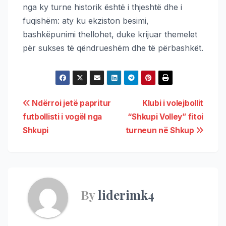
nga ky turne historik është i thjeshtë dhe i
fuqishëm: aty ku ekziston besimi,
bashkëpunimi thellohet, duke krijuar themelet
për sukses të qëndrueshëm dhe të përbashkët.
Ndërroi jetë papritur
Klubi i volejbollit
futbollisti i vogël nga
“Shkupi Volley” fitoi
Shkupi
turneun në Shkup
By
liderimk4