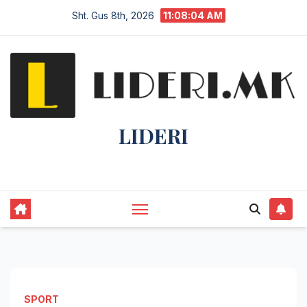
Sht. Gus 8th, 2026
11:08:05 AM
LIDERI
Lider në lajme, i pari në informim.
SPORT