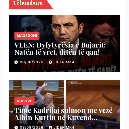
Të humbura
MAQEDONI
VLEN: Dyfytyrësia e Bujarit:
Natën të vret, ditën të qan!
08/08/2026
LIDERIMK4
KOSOVË
Time Kadrijaj sulmon me vezë
Albin Kurtin në Kuvend
(Video)
08/08/2026
LIDERIMK4