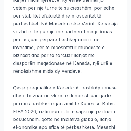
vetëm për një turne të suksesshëm, por edhe
për stabilitet afatgjatë dhe prosperitet të
përbashkët. Në Maqedoninë e Veriut, Kanadaja
vazhdon të punojë me partnerët maqedonas
për të çuar përpara bashkëpunimin në
investime, për të mbështetur mundësitë e
biznesit dhe për të forcuar lidhjet me
diasporën maqedonase në Kanada, një urë e
rëndësishme midis dy vendeve.
Qasja pragmatike e Kanadasë, bashkëpunuese
dhe e bazuar në vlera, e demonstruar qartë
përmes bashkë-organizimit të Kupës së Botës
FIFA 2026, riafirmon rolin e saj si një partner i
besueshëm, qoftë në iniciativa globale, lidhje
ekonomike apo sfida të përbashkëta. Mesazhi