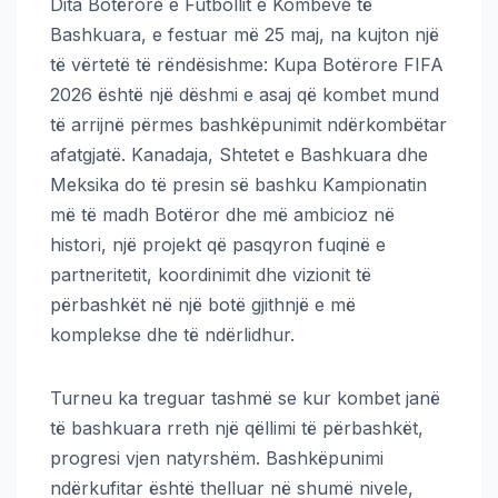
Dita Botërore e Futbollit e Kombeve të
Bashkuara, e festuar më 25 maj, na kujton një
të vërtetë të rëndësishme: Kupa Botërore FIFA
2026 është një dëshmi e asaj që kombet mund
të arrijnë përmes bashkëpunimit ndërkombëtar
afatgjatë. Kanadaja, Shtetet e Bashkuara dhe
Meksika do të presin së bashku Kampionatin
më të madh Botëror dhe më ambicioz në
histori, një projekt që pasqyron fuqinë e
partneritetit, koordinimit dhe vizionit të
përbashkët në një botë gjithnjë e më
komplekse dhe të ndërlidhur.
Turneu ka treguar tashmë se kur kombet janë
të bashkuara rreth një qëllimi të përbashkët,
progresi vjen natyrshëm. Bashkëpunimi
ndërkufitar është thelluar në shumë nivele,