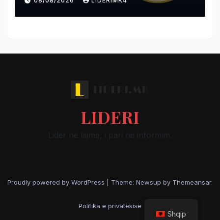
08/08/2026
LIDERIMK4
LIDERI
Lider në lajme, i pari në informim.
Proudly powered by WordPress
|
Theme: Newsup by
Themeansar
.
Politika e privatësisë
Shqip