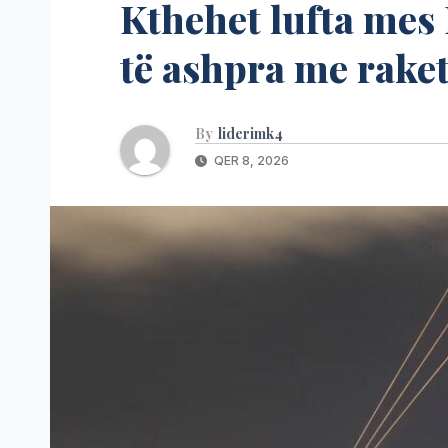
Kthehet lufta mes 
të ashpra me rake
By
liderimk4
QER 8, 2026