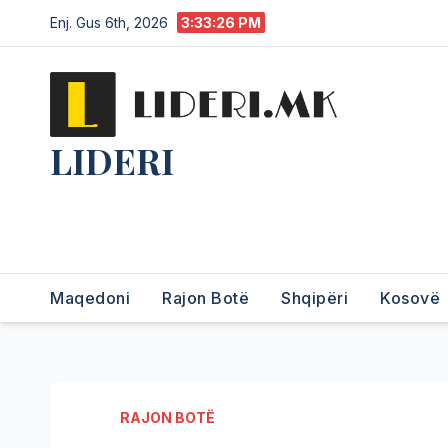
Enj. Gus 6th, 2026
3:33:27 PM
LIDERI
Lider në lajme, i pari në
informim.
Maqedoni
Rajon Botë
Shqipëri
Kosovë
RAJON BOTË