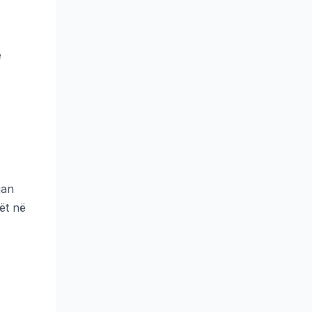
ë
uan
ët në
e