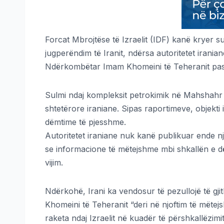
Forcat Mbrojtëse të Izraelit (IDF) kanë kryer 
jugperëndim të Iranit, ndërsa autoritetet irania
Ndërkombëtar Imam Khomeini të Teheranit pas p
Sulmi ndaj kompleksit petrokimik në Mahshahr u
shtetërore iraniane. Sipas raportimeve, objekti 
dëmtime të pjesshme.
Autoritetet iraniane nuk kanë publikuar ende nj
se informacione të mëtejshme mbi shkallën e 
vijim.
Ndërkohë, Irani ka vendosur të pezullojë të g
Khomeini të Teheranit “deri në njoftim të mëtej
raketa ndaj Izraelit në kuadër të përshkallëzimit