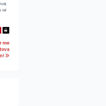
muaj
s së
ër me
ëtova
in!