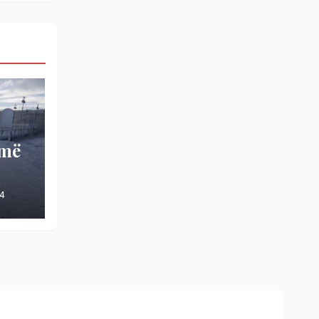
umë
4