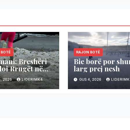
 BOTË
RAJON BOTË
mani: Breshëri
Bie borë por sh
oi Rrugët në
larg prej nesh
mani,
, 2026
LIDERIMK4
GUS 4, 2026
LIDERIMK
eraturat bien
36 në 19 gradë