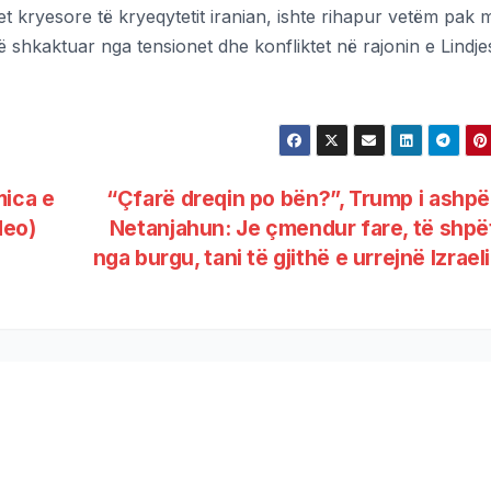
 kryesore të kryeqytetit iranian, ishte rihapur vetëm pak 
 të shkaktuar nga tensionet dhe konfliktet në rajonin e Lindje
mica e
“Çfarë dreqin po bën?”, Trump i ashp
deo)
Netanjahun: Je çmendur fare, të shp
nga burgu, tani të gjithë e urrejnë Izrael