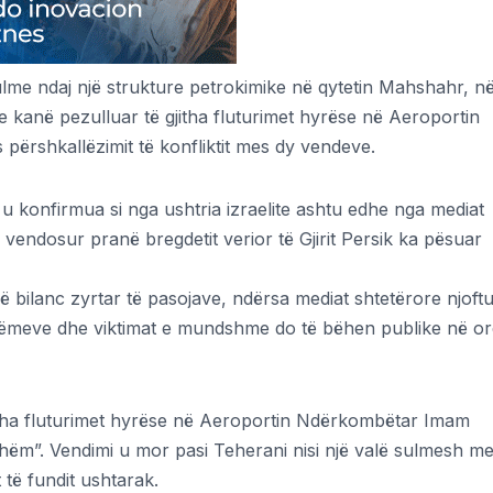
sulme ndaj një strukture petrokimike në qytetin Mahshahr, n
ne kanë pezulluar të gjitha fluturimet hyrëse në Aeroportin
ërshkallëzimit të konfliktit mes dy vendeve.
 konfirmua si nga ushtria izraelite ashtu edhe nga mediat
i vendosur pranë bregdetit verior të Gjirit Persik ka pësuar
ë bilanc zyrtar të pasojave, ndërsa mediat shtetërore njoft
dëmeve dhe viktimat e mundshme do të bëhen publike në or
jitha fluturimet hyrëse në Aeroportin Ndërkombëtar Imam
shëm”. Vendimi u mor pasi Teherani nisi një valë sulmesh m
 të fundit ushtarak.