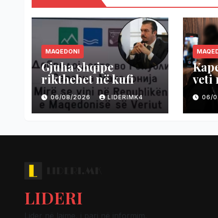
MAQEDONI
MAQE
Gjuha shqipe
Kape
rikthehet në kufi
veti
06/08/2026
LIDERIMK4
06/
LIDERI
Lider në lajme, i pari në informim.