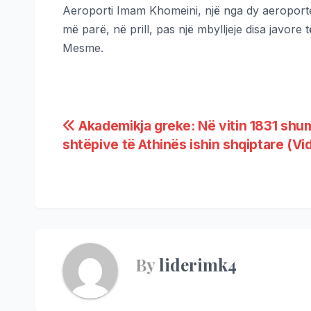
Aeroporti Imam Khomeini, një nga dy aeroportet
më parë, në prill, pas një mbylljeje disa javore
Mesme.
Akademikja greke: Në vitin 1831 shu
shtëpive të Athinës ishin shqiptare (Vi
By
liderimk4