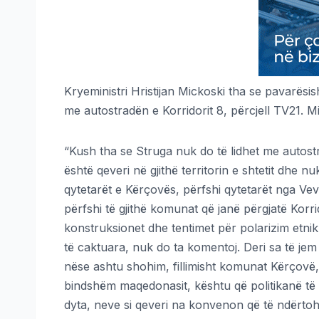
Kryeministri Hristijan Mickoski tha se pavarës
me autostradën e Korridorit 8, përcjell TV21. Mik
“Kush tha se Struga nuk do të lidhet me autostr
është qeveri në gjithë territorin e shtetit dhe n
qytetarët e Kërçovës, përfshi qytetarët nga Vev
përfshi të gjithë komunat që janë përgjatë Korr
konstruksionet dhe tentimet për polarizim etni
të caktuara, nuk do ta komentoj. Deri sa të jem 
nëse ashtu shohim, fillimisht komunat Kërçovë
bindshëm maqedonasit, kështu që politikanë të 
dyta, neve si qeveri na konvenon që të ndërtohe