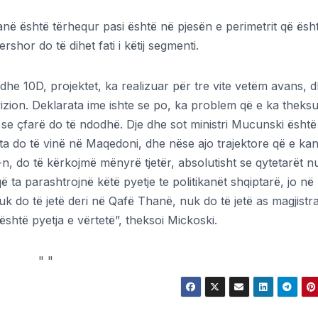
ë është tërhequr pasi është në pjesën e perimetrit që ësht
hor do të dihet fati i këtij segmenti.
 dhe 10D, projektet, ka realizuar për tre vite vetëm avans, 
zion. Deklarata ime ishte se po, ka problem që e ka theks
e çfarë do të ndodhë. Dje dhe sot ministri Mucunski është
a do të vinë në Maqedoni, dhe nëse ajo trajektore që e ka
 do të kërkojmë mënyrë tjetër, absolutisht se qytetarët n
ë ta parashtrojnë këtë pyetje te politikanët shqiptarë, jo në
k do të jetë deri në Qafë Thanë, nuk do të jetë as magjistra
shtë pyetja e vërtetë”, theksoi Mickoski.
"
"