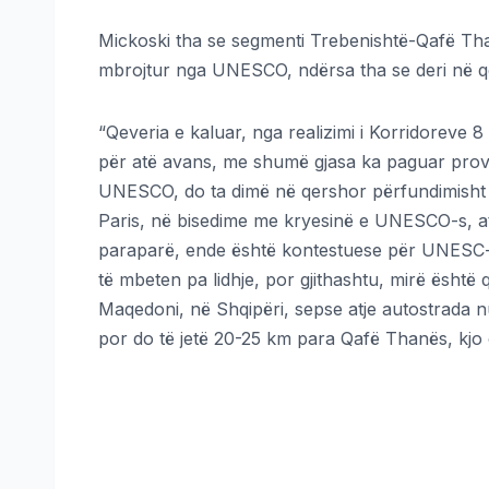
Mickoski tha se segmenti Trebenishtë-Qafë Than
mbrojtur nga UNESCO, ndërsa tha se deri në qers
“Qeveria e kaluar, nga realizimi i Korridoreve 8
për atë avans, me shumë gjasa ka paguar provi
UNESCO, do ta dimë në qershor përfundimisht s
Paris, në bisedime me kryesinë e UNESCO-s, at
paraparë, ende është kontestuese për UNESC-n,
të mbeten pa lidhje, por gjithashtu, mirë është q
Maqedoni, në Shqipëri, sepse atje autostrada nu
por do të jetë 20-25 km para Qafë Thanës, kjo ë