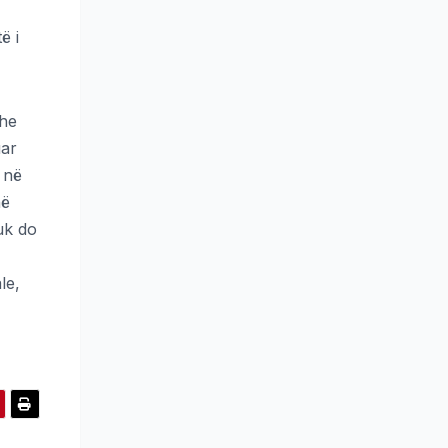
ë i
dhe
uar
 në
në
uk do
le,