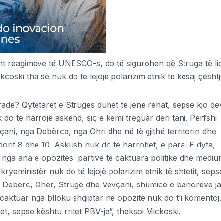
isht reagimeve të UNESCO-s, do të sigurohen që Struga të li
coski tha se nuk do të lejojë polarizim etnik të kësaj çështj
adë? Qytetarët e Strugës duhet të jenë rehat, sepse kjo qe
uk do të harrojë askënd, siç e kemi treguar deri tani. Përfshi
çani, nga Debërca, nga Ohri dhe në të gjithë territorin dhe
idorit 8 dhe 10. Askush nuk do të harrohet, e para. E dyta,
k nga ana e opozitës, partive të caktuara politike dhe medi
kryeministër nuk do të lejojë polarizim etnik të shtetit, seps
, Debërc, Ohër, Strugë dhe Vevçani, shumicë e banorëve j
caktuar nga blloku shqiptar në opozitë nuk do t’i komentoj.
t, sepse kështu rritet PBV-ja”, theksoi Mickoski.