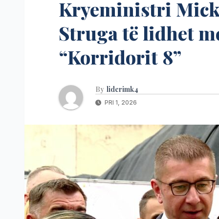
Kryeministri Mick
Struga të lidhet m
“Korridorit 8”
By
liderimk4
PRI 1, 2026