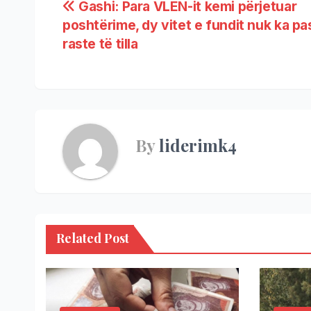
Gashi: Para VLEN-it kemi përjetuar
poshtërime, dy vitet e fundit nuk ka pa
raste të tilla
By
liderimk4
Related Post