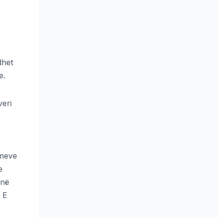
dhet
e.
veri
umeve
e
anë
 E