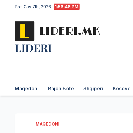
Pre. Gus 7th, 2026
1:56:49 PM
LIDERI
Lider në lajme, i pari në
informim.
Maqedoni
Rajon Botë
Shqipëri
Kosovë
MAQEDONI