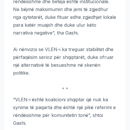
rëndësishme dhe beteja është institucionale.
Ne bëjmë maksimumin dhe jemi të zgjedhur
nga qytetarët, duke fituar edhe zgjedhjet lokale
para katër muajsh dhe duke ulur këto
narrativa negative”, tha Gashi.
Ai nënvizoi se VLEN-i ka treguar stabilitet dhe
përfaqësim serioz për shqiptarët, duke ofruar
një alternativë të besueshme në skenën
politike.
"
"
“VLEN-i është koalicioni shqiptar që nuk ka
synime të paqarta dhe është një pikë referimi e
rëndësishme për komunitetin tonë”, shtoi
Gashi.