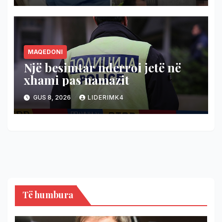
MAQEDONI
Një besimtar nderroi jetë në
xhami pas namazit
GUS 8, 2026
LIDERIMK4
Të humbura