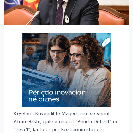
Kryetari i Kuvendit të Maqedonisë së Veriut,
Afrim Gashi, gjatë emisionit “Këndi i Debatit” në
“Tëvë1”, ka folur për koalicionin shqiptar