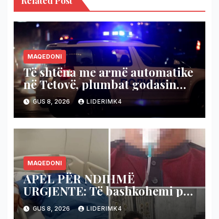
Related Post
MAQEDONI
Të shtëna me armë automatike
në Tetovë, plumbat godasin
shtëpinë dhe veturën e një 48-
GUS 8, 2026
LIDERIMK4
vjeçari
MAQEDONI
APEL PËR NDIHMË
URGJENTE: Të bashkohemi për
shpëtimin e veteranit
GUS 8, 2026
LIDERIMK4
kumanovar të dy luftërave