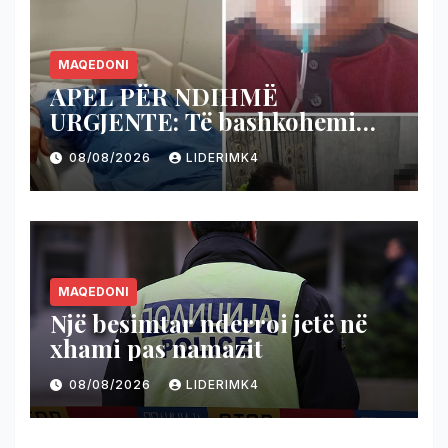
MAQEDONI
APEL PËR NDIHMË
URGJENTE: Të bashkohemi
për shpëtimin e veteranit
08/08/2026
LIDERIMK4
kumanovar të dy luftërave
MAQEDONI
Një besimtar nderroi jetë në
xhami pas namazit
08/08/2026
LIDERIMK4