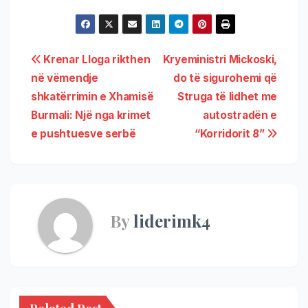
Krenar Lloga rikthen
Kryeministri Mickoski,
në vëmendje
do të sigurohemi që
shkatërrimin e Xhamisë
Struga të lidhet me
Burmali: Një nga krimet
autostradën e
e pushtuesve serbë
“Korridorit 8”
By
liderimk4