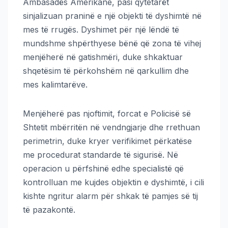
Ambasadës Amerikane, pasi qytetarët
sinjalizuan praninë e një objekti të dyshimtë në
mes të rrugës. Dyshimet për një lëndë të
mundshme shpërthyese bënë që zona të vihej
menjëherë në gatishmëri, duke shkaktuar
shqetësim të përkohshëm në qarkullim dhe
mes kalimtarëve.
Menjëherë pas njoftimit, forcat e Policisë së
Shtetit mbërritën në vendngjarje dhe rrethuan
perimetrin, duke kryer verifikimet përkatëse
me procedurat standarde të sigurisë. Në
operacion u përfshinë edhe specialistë që
kontrolluan me kujdes objektin e dyshimtë, i cili
kishte ngritur alarm për shkak të pamjes së tij
të pazakontë.