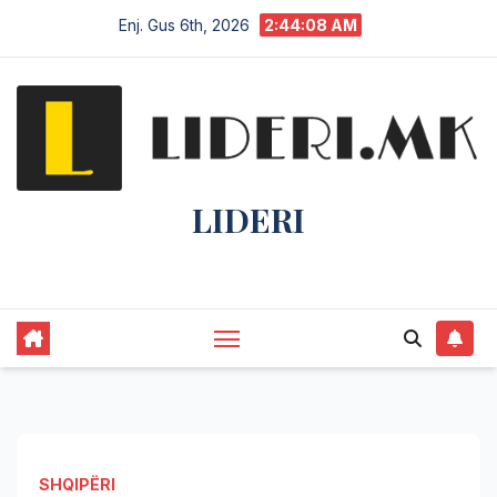
Enj. Gus 6th, 2026
2:44:08 AM
LIDERI
Lider në lajme, i pari në informim.
SHQIPËRI