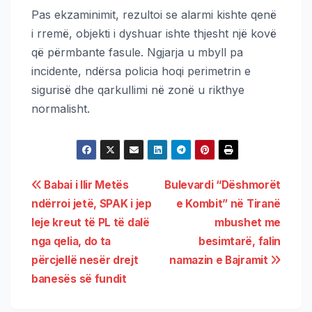
Pas ekzaminimit, rezultoi se alarmi kishte qenë
i rremë, objekti i dyshuar ishte thjesht një kovë
që përmbante fasule. Ngjarja u mbyll pa
incidente, ndërsa policia hoqi perimetrin e
sigurisë dhe qarkullimi në zonë u rikthye
normalisht.
Babai i Ilir Metës
Bulevardi “Dëshmorët
ndërroi jetë, SPAK i jep
e Kombit” në Tiranë
leje kreut të PL të dalë
mbushet me
nga qelia, do ta
besimtarë, falin
përcjellë nesër drejt
namazin e Bajramit
banesës së fundit