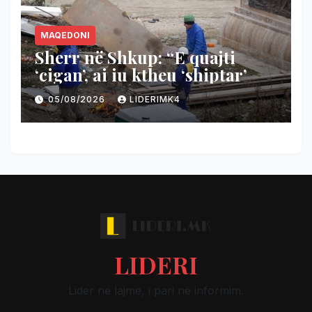
MAQEDONI
Sherr në Shkup: “E quajti
‘cigan’, ai iu ktheu ‘shiptar’
05/08/2026
LIDERIMK4
LIDERI
Lider në lajme, i pari në informim.