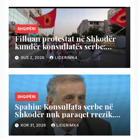
SHQIPËRI
Filluan protestat në Shkodër
kundër konsullatës serbe:
Ende i kemi të freskëta plagët
GUS 2, 2026
LIDERIMK4
(Video)
SHQIPËRI
Spahiu: Konsullata serbe në
Shkodër nuk paraqet rrezik,
Shqipëria të hapë konsullatë
KOR 31, 2026
LIDERIMK4
edhe në Novi Pazar!