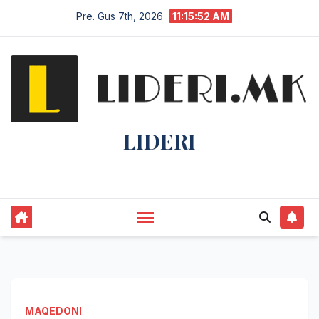
Pre. Gus 7th, 2026
11:15:52 AM
LIDERI
Lider në lajme, i pari në informim.
MAQEDONI