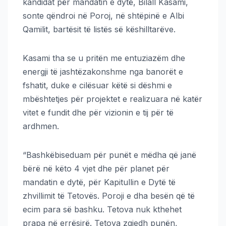
kandidat për mandatin e dytë, Bilall Kasami,
sonte qëndroi në Poroj, në shtëpinë e Albi
Qamilit, bartësit të listës së këshilltarëve.
Kasami tha se u pritën me entuziazëm dhe
energji të jashtëzakonshme nga banorët e
fshatit, duke e cilësuar këtë si dëshmi e
mbështetjes për projektet e realizuara në katër
vitet e fundit dhe për vizionin e tij për të
ardhmen.
“Bashkëbiseduam për punët e mëdha që janë
bërë në këto 4 vjet dhe për planet për
mandatin e dytë, për Kapitullin e Dytë të
zhvillimit të Tetovës. Poroji e dha besën që të
ecim para së bashku. Tetova nuk kthehet
prapa në errësirë. Tetova zgjedh punën,