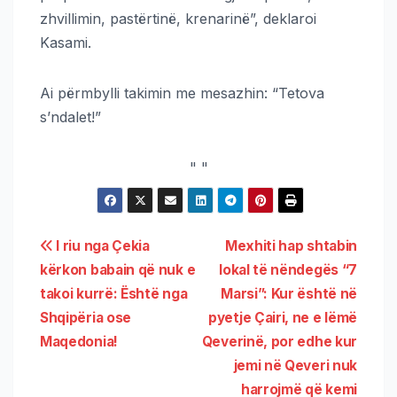
zhvillimin, pastërtinë, krenarinë”, deklaroi
Kasami.
Ai përmbylli takimin me mesazhin: “Tetova
s’ndalet!”
"
"
I riu nga Çekia
Mexhiti hap shtabin
kërkon babain që nuk e
lokal të nëndegës “7
takoi kurrë: Është nga
Marsi”: Kur është në
Shqipëria ose
pyetje Çairi, ne e lëmë
Maqedonia!
Qeverinë, por edhe kur
jemi në Qeveri nuk
harrojmë që kemi