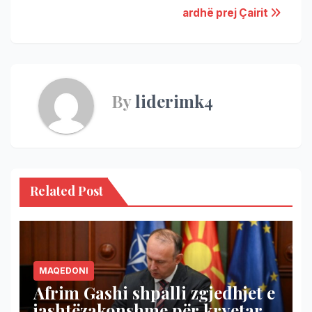
ardhë prej Çairit
By
liderimk4
Related Post
MAQEDONI
Afrim Gashi shpalli zgjedhjet e
jashtëzakonshme për kryetar