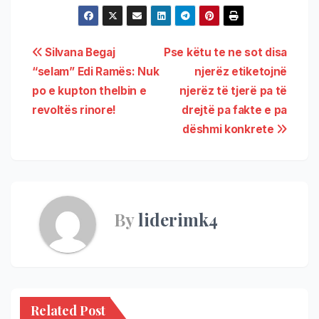
Silvana Begaj
Pse këtu te ne sot disa
“selam” Edi Ramës: Nuk
njerëz etiketojnë
po e kupton thelbin e
njerëz të tjerë pa të
revoltës rinore!
drejtë pa fakte e pa
dëshmi konkrete
By
liderimk4
Related Post