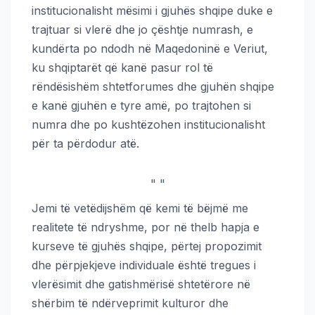
institucionalisht mësimi i gjuhës shqipe duke e
trajtuar si vlerë dhe jo çështje numrash, e
kundërta po ndodh në Maqedoninë e Veriut,
ku shqiptarët që kanë pasur rol të
rëndësishëm shtetforumes dhe gjuhën shqipe
e kanë gjuhën e tyre amë, po trajtohen si
numra dhe po kushtëzohen institucionalisht
për ta përdodur atë.
"
"
Jemi të vetëdijshëm që kemi të bëjmë me
realitete të ndryshme, por në thelb hapja e
kurseve të gjuhës shqipe, përtej propozimit
dhe përpjekjeve individuale është tregues i
vlerësimit dhe gatishmërisë shtetërore në
shërbim të ndërveprimit kulturor dhe