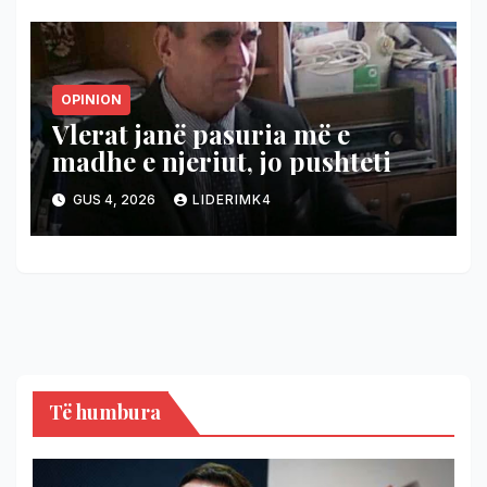
diplomatik?
OPINION
Vlerat janë pasuria më e
madhe e njeriut, jo pushteti
GUS 4, 2026
LIDERIMK4
Të humbura