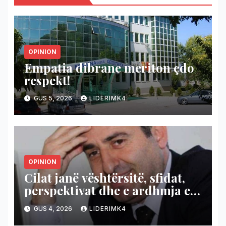
OPINION
Empatia dibrane meriton çdo
respekt!
GUS 5, 2026
LIDERIMK4
OPINION
Cilat janë vështërsitë, sfidat,
perspektivat dhe e ardhmja e
demokracisë në kontesktin e
GUS 4, 2026
LIDERIMK4
tanishëm, politik dhe