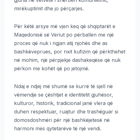
mirëkuptimit dhe jo përçarjes.
Për këtë arsye më vjen keq që shqiptarët e
Maqedonisë së Veriut po përballen me një
proces që nuk i ngjan atij njohës dhe as
bashkëveprues, por nxit kufizim që përkthehet
në mohim, një përpjekje dashakeqëse që nuk
përkon me kohët që po jetojmë.
Ndaj e ndjej më shumë se kurrë të sjell në
vëmendje se çështjet e identitetit gjuhësor,
kulturor, historik, tradicional janë vlera që
duhen respektuar, ruajtur dhe trashëguar si
domosdoshmëri për një bashkëjetesë në
harmoni mes qytetarëve të një vendi.