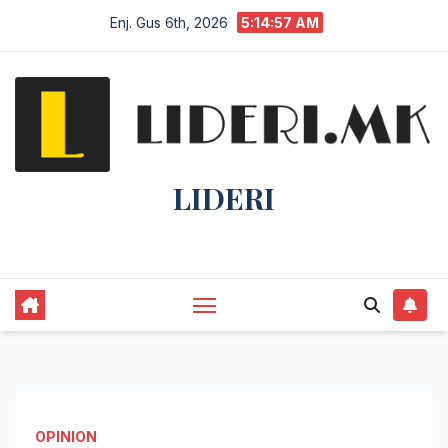
Enj. Gus 6th, 2026
5:14:58 AM
LIDERI
Lider në lajme, i pari në informim.
OPINION