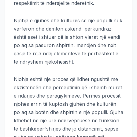
respektimit të ndërsjelltë ndëretnik.
Njohja e gjuhës dhe kulturës së një populli nuk
varfëron dhe dëmton askënd, përkundrazi
është aset i shtuar që ia shton vlerat një vendi
po aq sa pasuron shpirtin, mendjen dhe nxit
qasje të reja ndaj elementeve të përbashkët e
të ndryshëm njëkohësisht.
Njohja është një proces që lidhet ngushtë me
ekzistencën dhe perceptimin që i shemb muret
e ndarjes dhe paragjykimeve. Përmes procesit
njohës arrin të kuptosh gjuhën dhe kulturën
po aq sa botën dhe shpirtin e një populli. Gjuha
kthehet në një urë ndërvepruese në funksion
të bashkëpërfshirjes dhe jo distancimit, sepse
gjuha në vetvete i shërben komunikimit,