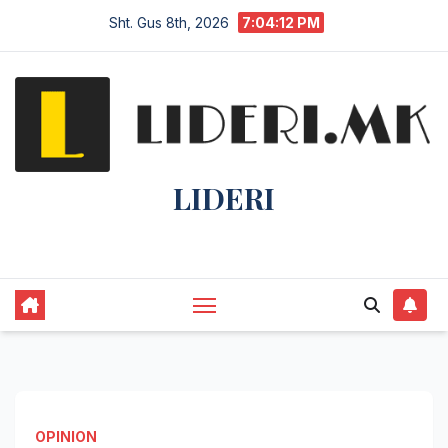
Sht. Gus 8th, 2026
7:04:13 PM
LIDERI
Lider në lajme, i pari në informim.
OPINION