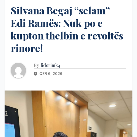
Silvana Begaj “selam”
Edi Ramës: Nuk po e
kupton thelbin e revoltës
rinore!
By
liderimk4
QER 6, 2026