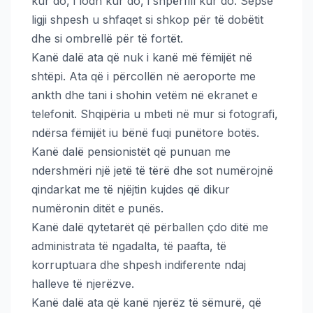
kur do, i lodh kur do, i shpërfill kur do. Sepse
ligji shpesh u shfaqet si shkop për të dobëtit
dhe si ombrellë për të fortët.
Kanë dalë ata që nuk i kanë më fëmijët në
shtëpi. Ata që i përcollën në aeroporte me
ankth dhe tani i shohin vetëm në ekranet e
telefonit. Shqipëria u mbeti në mur si fotografi,
ndërsa fëmijët iu bënë fuqi punëtore botës.
Kanë dalë pensionistët që punuan me
ndershmëri një jetë të tërë dhe sot numërojnë
qindarkat me të njëjtin kujdes që dikur
numëronin ditët e punës.
Kanë dalë qytetarët që përballen çdo ditë me
administrata të ngadalta, të paafta, të
korruptuara dhe shpesh indiferente ndaj
halleve të njerëzve.
Kanë dalë ata që kanë njerëz të sëmurë, që