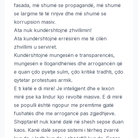
fasada, më shumë se propagandë, më shumë
se largime të të rinjve dhe më shumë se
korrupsion masiv.
Ata nuk kundërshtojnë zhvillimin!
Ata kundërshtojnë errësirën me të cilën
zhvillimi u serviret.
Kundërshtojnë mungesën e transparencës,
mungesën e llogaridhënies dhe arrogancën që
e quan çdo pyetje sulm, çdo kritikë tradhti, çdo
qytetar protestues armik.
E ti këtë e di mirë! Je inteligjent dhe e lexon
mirë pse ka lindur kjo revoltë masive. E di mirë
se populli është ngopur me premtime gjatë
fushatës dhe me arrogancë pas zgjedhjeve.
Shqiptarët nuk kanë dalë në shesh sepse duan
kaos. Kanë dalë sepse sistemi i tërheq zvarrë