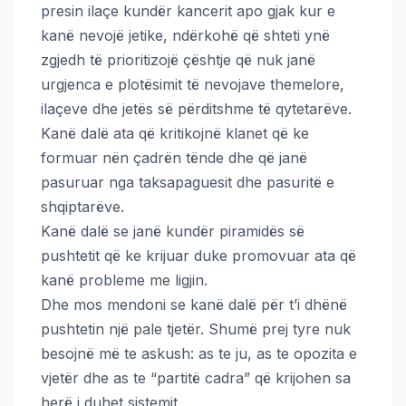
presin ilaçe kundër kancerit apo gjak kur e
kanë nevojë jetike, ndërkohë që shteti ynë
zgjedh të prioritizojë çështje që nuk janë
urgjenca e plotësimit të nevojave themelore,
ilaçeve dhe jetës së përditshme të qytetarëve.
Kanë dalë ata që kritikojnë klanet që ke
formuar nën çadrën tënde dhe që janë
pasuruar nga taksapaguesit dhe pasuritë e
shqiptarëve.
Kanë dalë se janë kundër piramidës së
pushtetit që ke krijuar duke promovuar ata që
kanë probleme me ligjin.
Dhe mos mendoni se kanë dalë për t’i dhënë
pushtetin një pale tjetër. Shumë prej tyre nuk
besojnë më te askush: as te ju, as te opozita e
vjetër dhe as te “partitë cadra” që krijohen sa
herë i duhet sistemit.