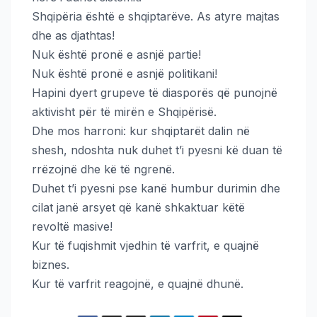
Shqipëria është e shqiptarëve. As atyre majtas
dhe as djathtas!
Nuk është pronë e asnjë partie!
Nuk është pronë e asnjë politikani!
Hapini dyert grupeve të diasporës që punojnë
aktivisht për të mirën e Shqipërisë.
Dhe mos harroni: kur shqiptarët dalin në
shesh, ndoshta nuk duhet t’i pyesni kë duan të
rrëzojnë dhe kë të ngrenë.
Duhet t’i pyesni pse kanë humbur durimin dhe
cilat janë arsyet që kanë shkaktuar këtë
revoltë masive!
Kur të fuqishmit vjedhin të varfrit, e quajnë
biznes.
Kur të varfrit reagojnë, e quajnë dhunë.