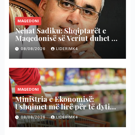
MAQEDONI
Nehat Sadiku: Shqiptarët e
Maqedonisë së Veriut duhet të
kenë marrëdhënie të forta me
08/08/2026
LIDERIMK4
BE-në, SHBA-në dhe Turqinë
MAQEDONI
Ministria e Ekonomisë:
Ushqimet më lirë për të dytin
muaj radhazi!
08/08/2026
LIDERIMK4