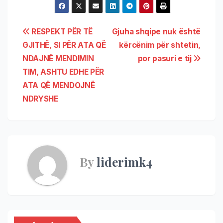
RESPEKT PËR TË
Gjuha shqipe nuk është
GJITHË, SI PËR ATA QË
kërcënim për shtetin,
NDAJNË MENDIMIN
por pasuri e tij
TIM, ASHTU EDHE PËR
ATA QË MENDOJNË
NDRYSHE
By
liderimk4