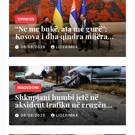
OPINION
“Ne me bukë, ata me gurë”:
Kosova i dha qindra mijëra
euro Ukrainës – Zelensky nga
08/08/2026
LIDERIMK4
konaku i Vuçiqit nuk e njeh
Kosovën
MAQEDONI
Shkupjani humbi jetë në
aksident trafiku në rrugën
Gostivar – Kërçovë!
08/08/2026
LIDERIMK4