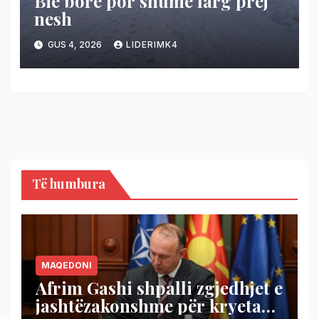
Bie borë por shumë larg prej
nesh
GUS 4, 2026
LIDERIMK4
Të humbura
MAQEDONI
Afrim Gashi shpalli zgjedhjet e
jashtëzakonshme për kryetar