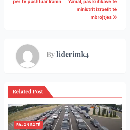
për të pushtuar Iranin
Yamal, pas kritikave të
ministrit izraelit të
mbrojtjes
By
liderimk4
Related Post
RAJON BOTË