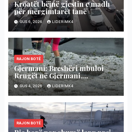
Kroatët bëjnë gjestin e madh
për mërgimtarët tanë
GUS 6, 2026
LIDERIMK4
RAJON BOTË
Gjermani: Breshëri mbuloi
Rrugët në Gjermani,
temperaturat bien nga 36 në 19
GUS 4, 2026
LIDERIMK4
gradë
RAJON BOTË