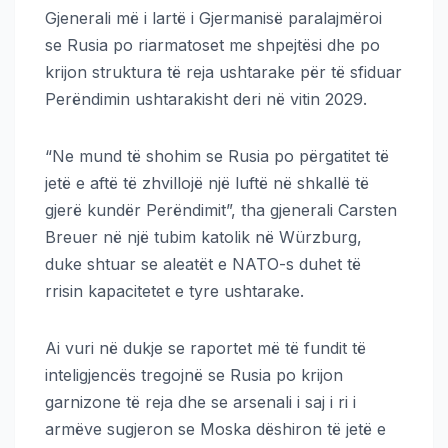
Gjenerali më i lartë i Gjermanisë paralajmëroi
se Rusia po riarmatoset me shpejtësi dhe po
krijon struktura të reja ushtarake për të sfiduar
Perëndimin ushtarakisht deri në vitin 2029.
“Ne mund të shohim se Rusia po përgatitet të
jetë e aftë të zhvillojë një luftë në shkallë të
gjerë kundër Perëndimit”, tha gjenerali Carsten
Breuer në një tubim katolik në Würzburg,
duke shtuar se aleatët e NATO-s duhet të
rrisin kapacitetet e tyre ushtarake.
Ai vuri në dukje se raportet më të fundit të
inteligjencës tregojnë se Rusia po krijon
garnizone të reja dhe se arsenali i saj i ri i
armëve sugjeron se Moska dëshiron të jetë e