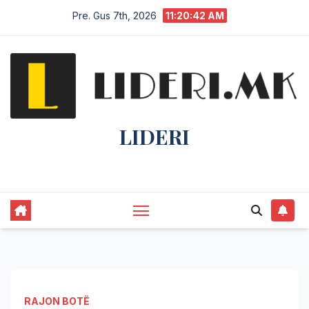
Pre. Gus 7th, 2026
11:20:42 AM
LIDERI
Lider në lajme, i pari në informim.
RAJON BOTË