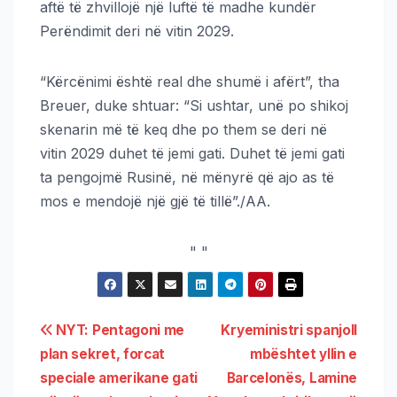
aftë të zhvillojë një luftë të madhe kundër
Perëndimit deri në vitin 2029.
“Kërcënimi është real dhe shumë i afërt”, tha
Breuer, duke shtuar: “Si ushtar, unë po shikoj
skenarin më të keq dhe po them se deri në
vitin 2029 duhet të jemi gati. Duhet të jemi gati
ta pengojmë Rusinë, në mënyrë që ajo as të
mos e mendojë një gjë të tillë”./AA.
"
"
NYT: Pentagoni me
Kryeministri spanjoll
plan sekret, forcat
mbështet yllin e
speciale amerikane gati
Barcelonës, Lamine