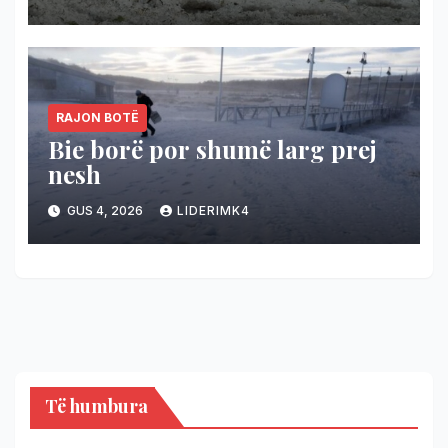
gradë
RAJON BOTË
Bie borë por shumë larg prej
nesh
GUS 4, 2026
LIDERIMK4
Të humbura