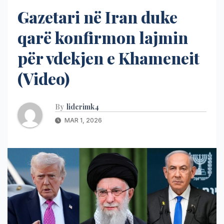
Gazetari në Iran duke
qarë konfirmon lajmin
për vdekjen e Khameneit
(Video)
By
liderimk4
MAR 1, 2026