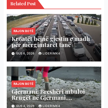
Related Post
RAJON BOTË
Kroatët bëjnë gjestin e madh
për mërgimtarët tanë
GUS 6, 2026
LIDERIMK4
RAJON BOTË
Gjermani: Breshëri mbuloi
Rrugët në Gjermani,
temperaturat bien nga 36 në 19
GUS 4, 2026
LIDERIMK4