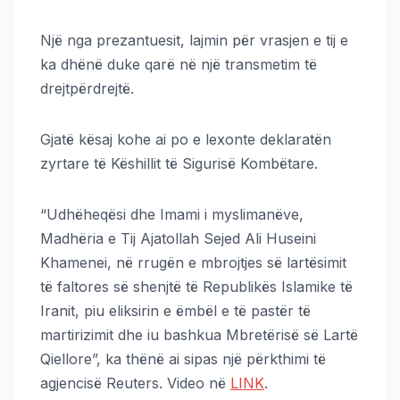
Një nga prezantuesit, lajmin për vrasjen e tij e
ka dhënë duke qarë në një transmetim të
drejtpërdrejtë.
Gjatë kësaj kohe ai po e lexonte deklaratën
zyrtare të Këshillit të Sigurisë Kombëtare.
“Udhëheqësi dhe Imami i myslimanëve,
Madhëria e Tij Ajatollah Sejed Ali Huseini
Khamenei, në rrugën e mbrojtjes së lartësimit
të faltores së shenjtë të Republikës Islamike të
Iranit, piu eliksirin e ëmbël e të pastër të
martirizimit dhe iu bashkua Mbretërisë së Lartë
Qiellore”, ka thënë ai sipas një përkthimi të
agjencisë Reuters. Video në
LINK
.