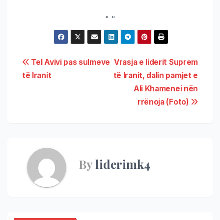
"
"
Tel Avivi pas sulmeve
Vrasja e liderit Suprem
të Iranit
të Iranit, dalin pamjet e
Ali Khamenei nën
rrënoja (Foto)
By
liderimk4