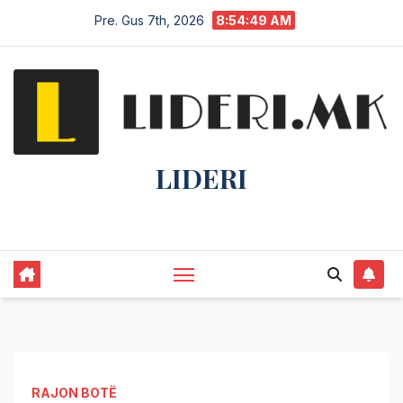
Pre. Gus 7th, 2026
8:54:50 AM
LIDERI
Lider në lajme, i pari në informim.
RAJON BOTË