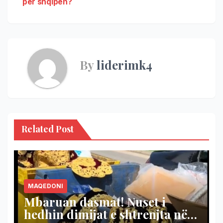
për shqipen?
By
liderimk4
Related Post
MAQEDONI
Mbaruan dasmat! Nuset i
hedhin dimijat e shtrenjta në