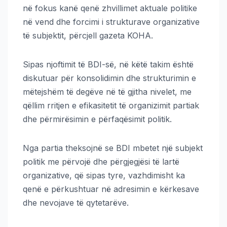
në fokus kanë qenë zhvillimet aktuale politike
në vend dhe forcimi i strukturave organizative
të subjektit, përcjell gazeta KOHA.
Sipas njoftimit të BDI-së, në këtë takim është
diskutuar për konsolidimin dhe strukturimin e
mëtejshëm të degëve në të gjitha nivelet, me
qëllim rritjen e efikasitetit të organizimit partiak
dhe përmirësimin e përfaqësimit politik.
Nga partia theksojnë se BDI mbetet një subjekt
politik me përvojë dhe përgjegjësi të lartë
organizative, që sipas tyre, vazhdimisht ka
qenë e përkushtuar në adresimin e kërkesave
dhe nevojave të qytetarëve.