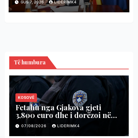
GUS 7, 2026
LIDERIMK4
të mbahen më 18 tetor
Të humbura
KOSOVË
Fetahu nga Gjakova gjeti
3,800 euro dhe i dorëzoi në
Polici dha shembull të
07/08/2026
LIDERIMK4
ndershmërisë