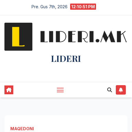
Pre. Gus 7th, 2026
12:10:51 PM
LIDERI
Lider në lajme, i pari në informim.
MAQEDONI