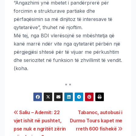
“Angazhimi ynë mbetet i pandërprerë për
forcimin e strukturave partiake dhe
përfaqësimin sa më dinjitoz të interesave të
qytetarëve”, thuhet në njoftim.
Më tej, nga BDI vlerësojnë se mbështetja që
kanë marrë ndër vite nga qytetarët përbën një
përgjegjësi shtesë për të vijuar me përkushtim
dhe seriozitet në funksion të zhvillimit të vendit.
(koha.
"
"
Saliu – Ademit: 22
Tabanoc, autobusi i
vjet ishit në pushtet,
Durmo Tours kapet me
pse nuk e ngritët zërin
rreth 600 fishekë