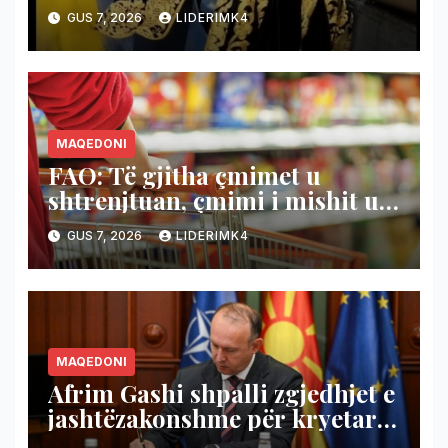
koshin e mbeturinave (VIDEO)
GUS 7, 2026
LIDERIMK4
MAQEDONI
FAO: Të gjitha çmimet u
shtrenjtuan, çmimi i mishit u
lirua
GUS 7, 2026
LIDERIMK4
MAQEDONI
Afrim Gashi shpalli zgjedhjet e
jashtëzakonshme për kryetar
të Komunës së Bërvenicës, do