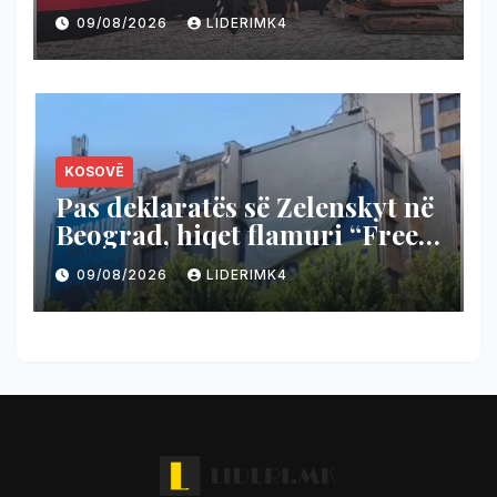
fshatin Hotël të Likovës
09/08/2026
LIDERIMK4
(Kumanovë)
KOSOVË
Pas deklaratës së Zelenskyt në
Beograd, hiqet flamuri “Free
Ukraine” në Prishtinë (Video)
09/08/2026
LIDERIMK4