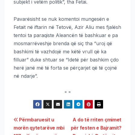
subjekt i vetëm politik”, tha Fetai.
Pavarësisht se nuk komentoi mungesën e
Fetait në iftarin në Tetovë, Azir Aliu mes fjalësh
tentoi ta paraqiste Aleancën të bashkuar e pa
mosmarrëveshje brenda që siç tha “uroj që
bashkimi të vazhdojë me këtë vrull që ka
filluar” duke shtuar se “Idetë për bashkim çdo
herë janë më të forta se përçarjet që të çojnë
në ndarje”.
"
"
Përmbaruesit u
A do të rriten çmimet
morën qytetarëve mbi
për festen e Bajramit?