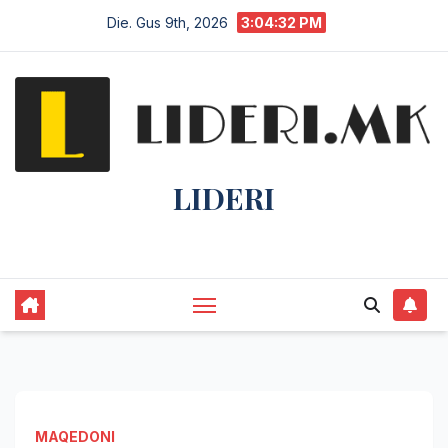
Die. Gus 9th, 2026
3:04:33 PM
LIDERI
Lider në lajme, i pari në informim.
MAQEDONI