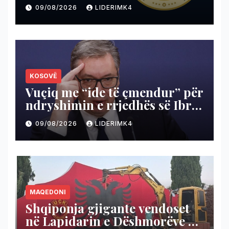
09/08/2026
LIDERIMK4
KOSOVË
Vuçiq me “ide të çmendur” për
ndryshimin e rrjedhës së Ibrit
për të shterur Ujmanin
09/08/2026
LIDERIMK4
MAQEDONI
Shqiponja gjigante vendoset
në Lapidarin e Dëshmorëve në