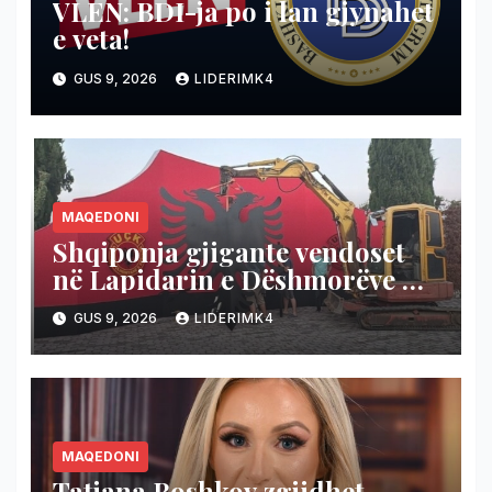
VLEN: BDI-ja po i lan gjynahet
e veta!
GUS 9, 2026
LIDERIMK4
MAQEDONI
Shqiponja gjigante vendoset
në Lapidarin e Dëshmorëve në
fshatin Hotël të Likovës
GUS 9, 2026
LIDERIMK4
(Kumanovë)
MAQEDONI
Tatjana Boshkov zgjidhet