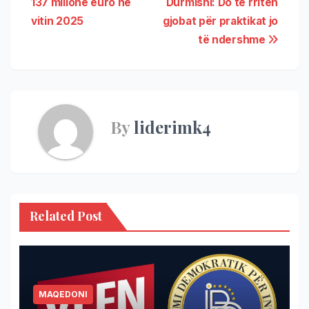
137 milionë euro në
Durmishi: Do të rriten
vitin 2025
gjobat për praktikat jo
të ndershme
By
liderimk4
Related Post
MAQEDONI