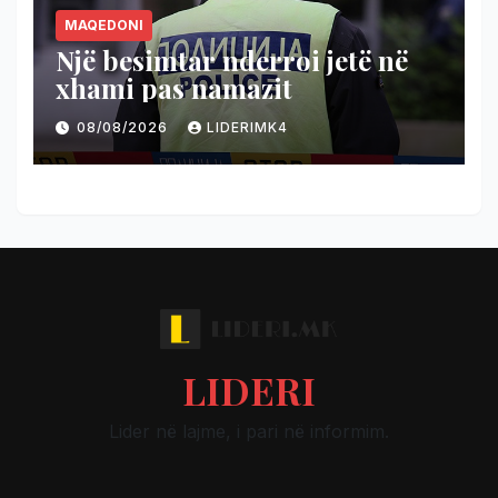
MAQEDONI
Një besimtar nderroi jetë në
xhami pas namazit
08/08/2026
LIDERIMK4
LIDERI
Lider në lajme, i pari në informim.