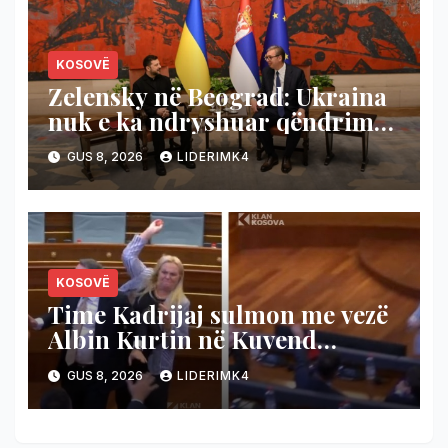
KOSOVË
Zelensky në Beograd: Ukraina
nuk e ka ndryshuar qëndrimin
për pavarësinë e Kosovës
GUS 8, 2026
LIDERIMK4
KOSOVË
Time Kadrijaj sulmon me vezë
Albin Kurtin në Kuvend
(Video)
GUS 8, 2026
LIDERIMK4