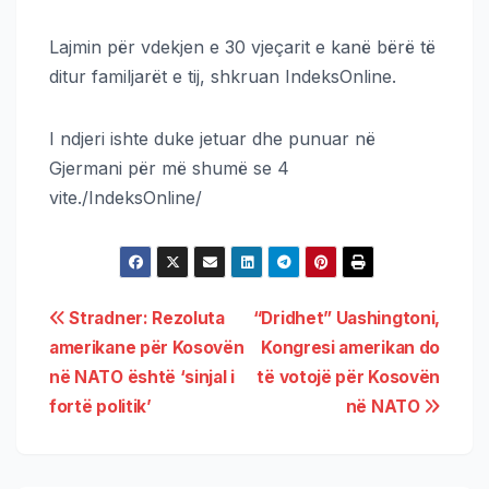
Lajmin për vdekjen e 30 vjeçarit e kanë bërë të
ditur familjarët e tij, shkruan IndeksOnline.
I ndjeri ishte duke jetuar dhe punuar në
Gjermani për më shumë se 4
vite./IndeksOnline/
Stradner: Rezoluta
“Dridhet” Uashingtoni,
amerikane për Kosovën
Kongresi amerikan do
në NATO është ‘sinjal i
të votojë për Kosovën
fortë politik’
në NATO