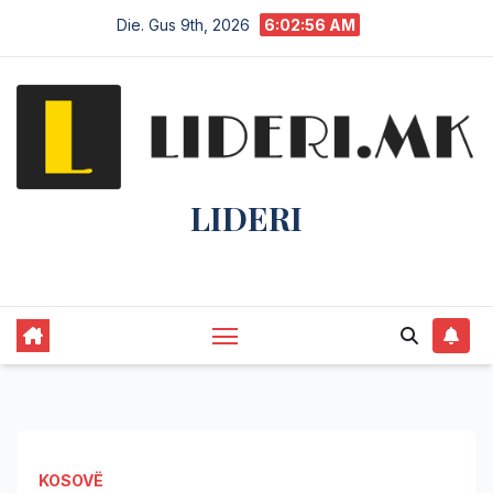
Die. Gus 9th, 2026
6:02:57 AM
LIDERI
Lider në lajme, i pari në informim.
KOSOVË