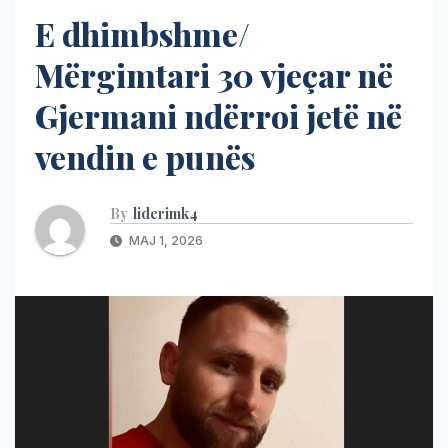
E dhimbshme/
Mërgimtari 30 vjeçar në
Gjermani ndërroi jetë në
vendin e punës
By
liderimk4
MAJ 1, 2026