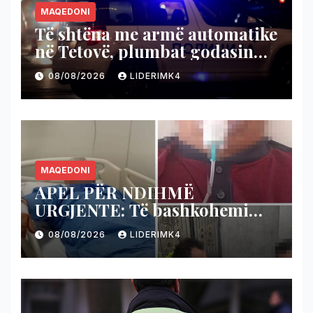
MAQEDONI
Të shtëna me armë automatike
në Tetovë, plumbat godasin
shtëpinë dhe veturën e një 48-
08/08/2026
LIDERIMK4
vjeçari
MAQEDONI
APEL PËR NDIHMË
URGJENTE: Të bashkohemi
për shpëtimin e veteranit
08/08/2026
LIDERIMK4
kumanovar të dy luftërave