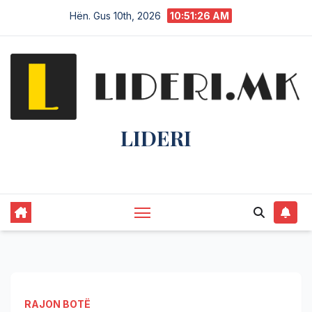
Hën. Gus 10th, 2026
10:51:27 AM
LIDERI
Lider në lajme, i pari në informim.
RAJON BOTË