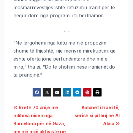
mosmarrëveshjes ishte refuzimi i Iranit për të
hequr dorë nga programi i tij bërthamor.
"
"
“Ne largohemi nga këtu me një propozim
shumë të thjeshtë, një mënyrë mirëkuptimi që
është oferta jonë përfundimtare dhe më e
mira,” tha ai. “Do të shohim nëse iranianët do
ta pranojnë.”
Rreth 70 anije me
Kolonët izraelitë,
ndihma nisen nga
sërish si pitbuj në Al
Barcelona për në Gaza, ​​​​
Aksa
me një mijë aktivistë në