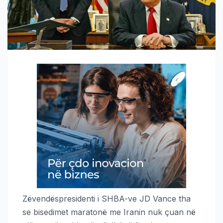
Zëvendëspresidenti i SHBA-ve JD Vance tha
se bisedimet maratonë me Iranin nuk çuan në