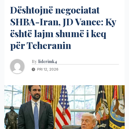
Dështojnë negociatat
SHBA-Iran, JD Vance: Ky
është lajm shumë i keq
për Teheranin
By
liderimk4
PRI 12, 2026