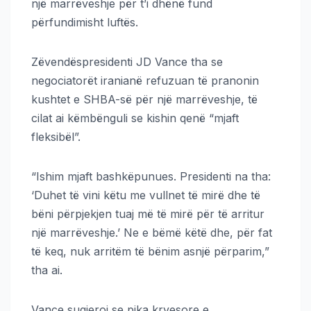
një marrëveshje për t’i dhënë fund
përfundimisht luftës.
Zëvendëspresidenti JD Vance tha se
negociatorët iranianë refuzuan të pranonin
kushtet e SHBA-së për një marrëveshje, të
cilat ai këmbënguli se kishin qenë “mjaft
fleksibël”.
“Ishim mjaft bashkëpunues. Presidenti na tha:
‘Duhet të vini këtu me vullnet të mirë dhe të
bëni përpjekjen tuaj më të mirë për të arritur
një marrëveshje.’ Ne e bëmë këtë dhe, për fat
të keq, nuk arritëm të bënim asnjë përparim,”
tha ai.
Vance sugjeroi se pika kryesore e