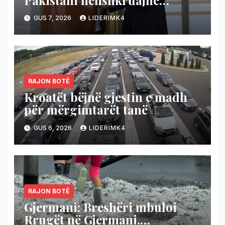
marrëveshje mbrojtëse, nëse
GUS 7, 2026
LIDERIMK4
sulmohet njëri shtet,
përgjigjen bashkë!
RAJON BOTË
Kroatët bëjnë gjestin e madh
për mërgimtarët tanë
GUS 6, 2026
LIDERIMK4
RAJON BOTË
Gjermani: Breshëri mbuloi
Rrugët në Gjermani,