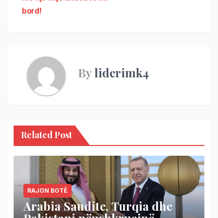
bord!
By
liderimk4
Related Post
RAJON BOTË
Arabia Saudite, Turqia dhe
Pakistani nënshkruajnë