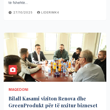
të fshehtë…
27/10/2025
LIDERIMK4
MAQEDONI
Bilall Kasami viziton Renova dhe
GreenProdukt për të nxitur bizneset