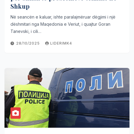
Shkup
Në seancën e kaluar, ishte paralajmëruar dëgjimi i një
dëshmitari nga Maqedonia e Veriut, i quajtur Goran
Tanevski, i cili…
28/10/2025
LIDERIMK4