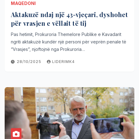
MAQEDONI
Aktakuzë ndaj një 43-vjeçari, dyshohet
për vrasjen e vëllait të tij
Pas hetimit, Prokuroria Themelore Publike e Kavadarit
ngriti aktakuzë kundër një personi për veprën penale të
“Vrasjes”, njoftojnë nga Prokuroria…
28/10/2025
LIDERIMK4