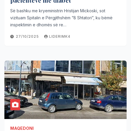
pacientëve me diabet
Së bashku me kryeministrin Hristijan Mickoski, sot
vizituam Spitalin e Përgjithshëm “8 Shtatori”, ku bëmë
inspektimin e dhomës së re…
27/10/2025
LIDERIMK4
MAQEDONI