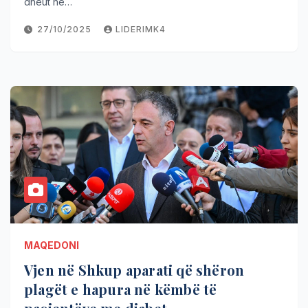
dheut në…
27/10/2025
LIDERIMK4
MAQEDONI
Vjen në Shkup aparati që shëron
plagët e hapura në këmbë të