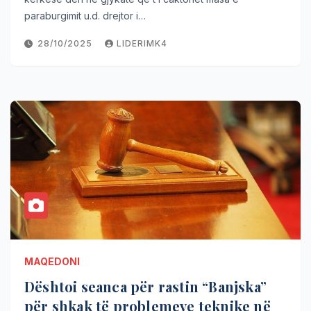
paraburgimit u.d. drejtor i…
28/10/2025
LIDERIMK4
MAQEDONI
Dështoi seanca për rastin “Banjska”
për shkak të problemeve teknike në