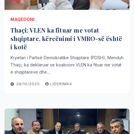
MAQEDONI
Thaçi: VLEN ka fituar me votat
shqiptare, kërcënimi i VMRO-së është
i kotë
Kryetari i Partisë Demokratike Shqiptare (PDSH), Menduh
Thaçi, ka deklaruar se koalicioni VLEN ka fituar me votat
e shqiptarëve dhe…
28/10/2025
LIDERIMK4