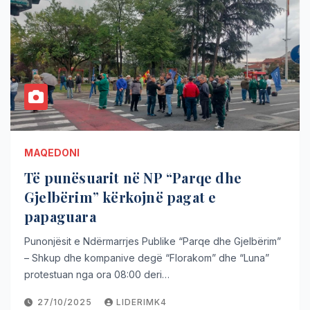
MAQEDONI
Të punësuarit në NP “Parqe dhe
Gjelbërim” kërkojnë pagat e
papaguara
Punonjësit e Ndërmarrjes Publike “Parqe dhe Gjelbërim”
– Shkup dhe kompanive degë “Florakom” dhe “Luna”
protestuan nga ora 08:00 deri…
27/10/2025
LIDERIMK4