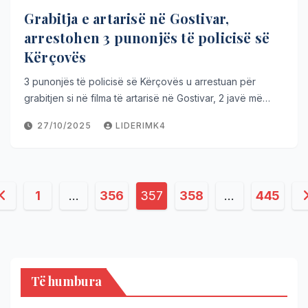
Grabitja e artarisë në Gostivar,
arrestohen 3 punonjës të policisë së
Kërçovës
3 punonjës të policisë së Kërçovës u arrestuan për
grabitjen si në filma të artarisë në Gostivar, 2 javë më…
27/10/2025
LIDERIMK4
1
…
356
357
358
…
445
Të humbura