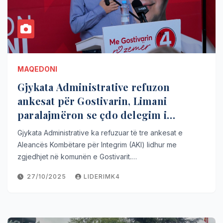
MAQEDONI
Gjykata Administrative refuzon
ankesat për Gostivarin, Limani
paralajmëron se çdo delegim i
qeverisë do të ishte jashtëligjor
Gjykata Administrative ka refuzuar të tre ankesat e
Aleancës Kombëtare për Integrim (AKI) lidhur me
zgjedhjet në komunën e Gostivarit.…
27/10/2025
LIDERIMK4