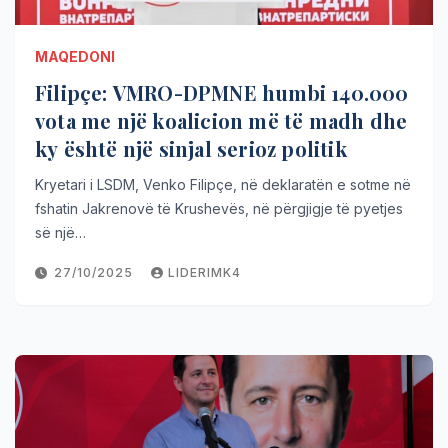
MAQEDONI
Filipçe: VMRO-DPMNE humbi 140.000
vota me një koalicion më të madh dhe
ky është një sinjal serioz politik
Kryetari i LSDM, Venko Filipçe, në deklaratën e sotme në
fshatin Jakrenovë të Krushevës, në përgjigje të pyetjes
së një…
27/10/2025
LIDERIMK4