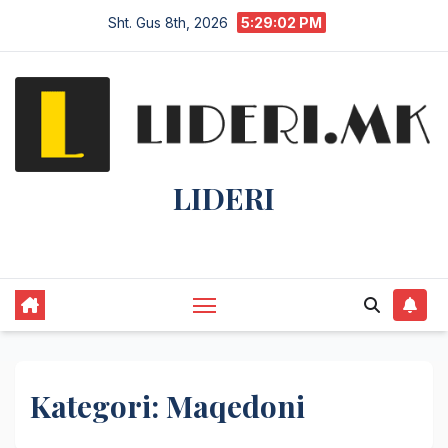
Sht. Gus 8th, 2026
5:29:04 PM
LIDERI
Lider në lajme, i pari në informim.
Kategori:
Maqedoni