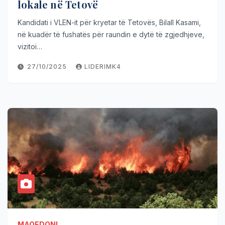
lokale në Tetovë
Kandidati i VLEN-it për kryetar të Tetovës, Bilall Kasami,
në kuadër të fushatës për raundin e dytë të zgjedhjeve,
vizitoi…
27/10/2025
LIDERIMK4
MAQEDONI