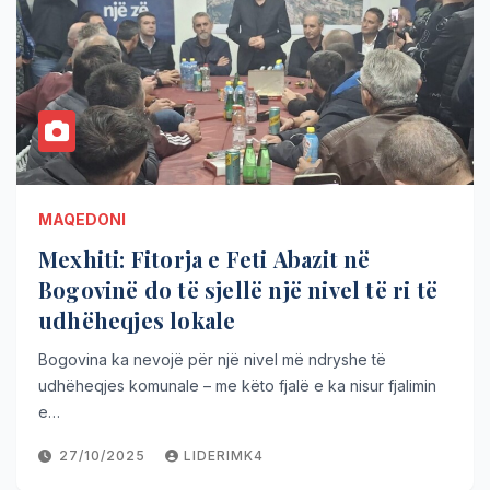
MAQEDONI
Mexhiti: Fitorja e Feti Abazit në
Bogovinë do të sjellë një nivel të ri të
udhëheqjes lokale
Bogovina ka nevojë për një nivel më ndryshe të
udhëheqjes komunale – me këto fjalë e ka nisur fjalimin
e…
27/10/2025
LIDERIMK4