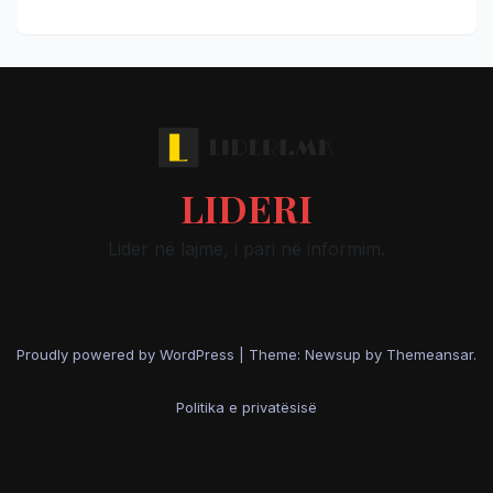
LIDERI
Lider në lajme, i pari në informim.
Proudly powered by WordPress
|
Theme: Newsup by
Themeansar
.
Politika e privatësisë