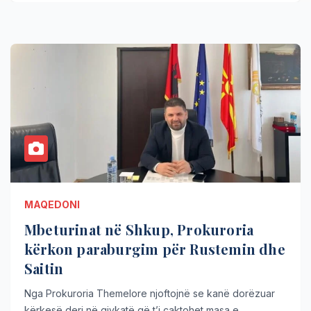
MAQEDONI
Mbeturinat në Shkup, Prokuroria
kërkon paraburgim për Rustemin dhe
Saitin
Nga Prokuroria Themelore njoftojnë se kanë dorëzuar
kërkesë deri në gjykatë që t’i caktohet masa e