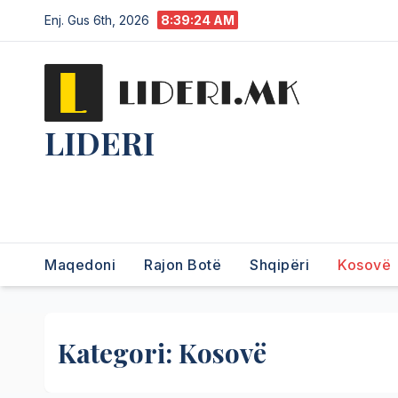
Enj. Gus 6th, 2026
8:39:26 AM
LIDERI
Lider në lajme, i pari në
informim.
Maqedoni
Rajon Botë
Shqipëri
Kosovë
Kategori:
Kosovë