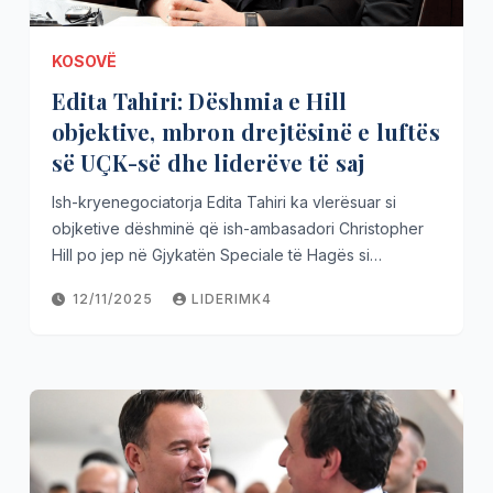
KOSOVË
Edita Tahiri: Dëshmia e Hill
objektive, mbron drejtësinë e luftës
së UÇK-së dhe liderëve të saj
Ish-kryenegociatorja Edita Tahiri ka vlerësuar si
objketive dëshminë që ish-ambasadori Christopher
Hill po jep në Gjykatën Speciale të Hagës si…
12/11/2025
LIDERIMK4