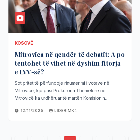
KOSOVË
Mitrovica në qendër të debatit: A po
tentohet të vihet në dyshim fitorja
e LVV-së?
Sot pritet të përfundojë rinumërimi i votave në
Mitrovicë, kjo pasi Prokuroria Themelore në
Mitrovicë ka urdhëruar të martën Komisionin…
12/11/2025
LIDERIMK4