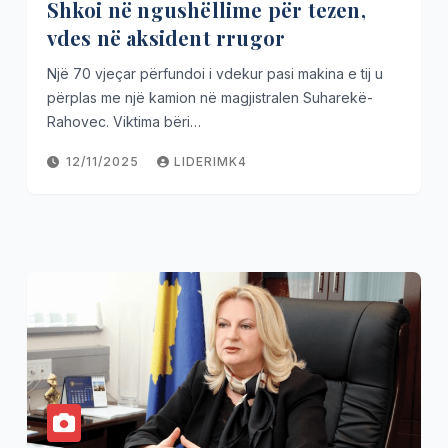
Shkoi në ngushëllime për tezen,
vdes në aksident rrugor
Një 70 vjeçar përfundoi i vdekur pasi makina e tij u
përplas me një kamion në magjistralen Suharekë-
Rahovec. Viktima bëri…
12/11/2025
LIDERIMK4