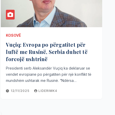
KOSOVË
Vuçiq: Evropa po përgatitet për
luftë me Rusinë, Serbia duhet të
forcojë ushtrinë
Presidenti serb Aleksandër Vuçiq ka deklaruar se
vendet evropiane po përgatiten për një konflikt të
mundshëm ushtarak me Rusinë. “Ndërsa…
12/11/2025
LIDERIMK4