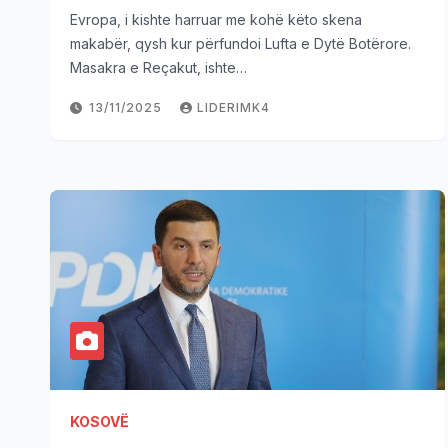
Evropa, i kishte harruar me kohë këto skena
makabër, qysh kur përfundoi Lufta e Dytë Botërore.
Masakra e Reçakut, ishte…
13/11/2025
LIDERIMK4
KOSOVË