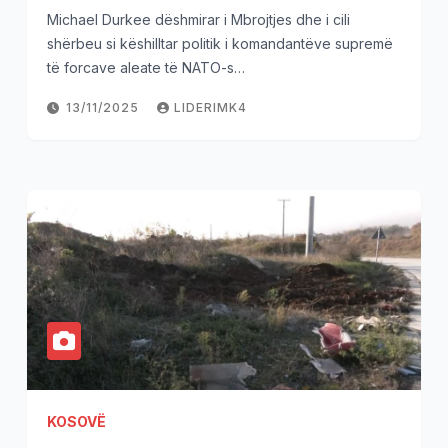
Michael Durkee dëshmirar i Mbrojtjes dhe i cili
shërbeu si këshilltar politik i komandantëve supremë
të forcave aleate të NATO-s…
13/11/2025
LIDERIMK4
KOSOVË