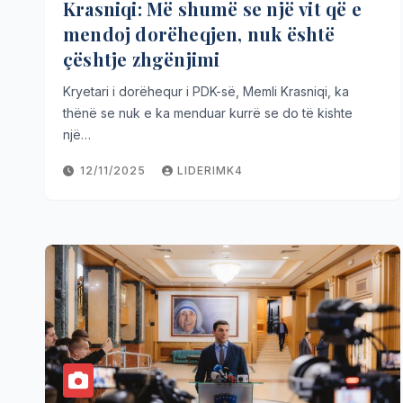
Krasniqi: Më shumë se një vit që e
mendoj dorëheqjen, nuk është
çështje zhgënjimi
Kryetari i dorëhequr i PDK-së, Memli Krasniqi, ka
thënë se nuk e ka menduar kurrë se do të kishte
një…
12/11/2025
LIDERIMK4