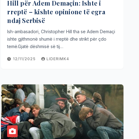
Hill për Adem Demaçin: Ishte i
rreptë – kishte opinione të egra
ndaj Serbisë
Ish-ambasadori, Christopher Hill tha se Adem Demaçi
ishte gjithmonë shumë i rreptë dhe strikt për çdo
temë.Gjatë dëshmisë së tij…
12/11/2025
LIDERIMK4