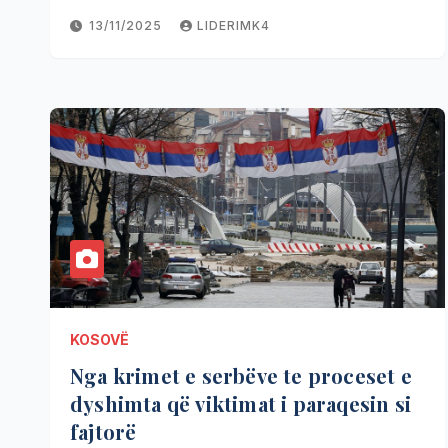
13/11/2025
LIDERIMK4
KOSOVË
Nga krimet e serbëve te proceset e
dyshimta që viktimat i paraqesin si
fajtorë