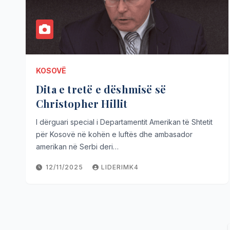
KOSOVË
Dita e tretë e dëshmisë së
Christopher Hillit
I dërguari special i Departamentit Amerikan të Shtetit
për Kosovë në kohën e luftës dhe ambasador
amerikan në Serbi deri…
12/11/2025
LIDERIMK4