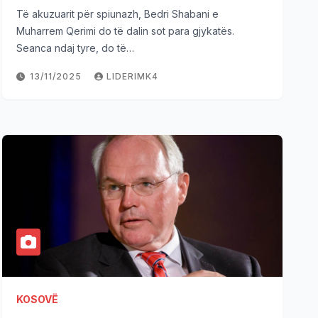
dërgonin BIA-s serbe
Të akuzuarit për spiunazh, Bedri Shabani e
Muharrem Qerimi do të dalin sot para gjykatës.
Seanca ndaj tyre, do të…
13/11/2025
LIDERIMK4
KOSOVË