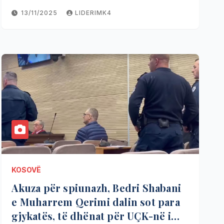
13/11/2025
LIDERIMK4
KOSOVË
Akuza për spiunazh, Bedri Shabani
e Muharrem Qerimi dalin sot para
gjykatës, të dhënat për UÇK-në i