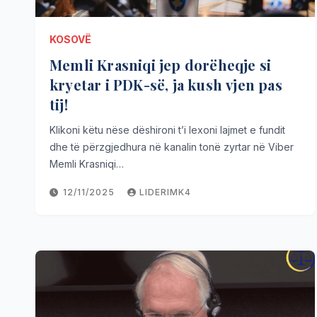
KOSOVË
Memli Krasniqi jep dorëheqje si
kryetar i PDK-së, ja kush vjen pas
tij!
Klikoni këtu nëse dëshironi t’i lexoni lajmet e fundit
dhe të përzgjedhura në kanalin tonë zyrtar në Viber
Memli Krasniqi…
12/11/2025
LIDERIMK4