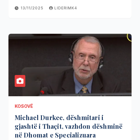
13/11/2025
LIDERIMK4
KOSOVË
Michael Durkee, dëshmitari i
gjashtë i Thaçit, vazhdon dëshminë
në Dhomat e Specializuara