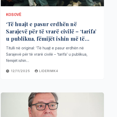
KOSOVË
‘Të huajt e pasur erdhën në
Sarajevë për të vrarë civilë – ‘tarifa’
u publikua, fëmijët ishin më të
shtrenjtët’
Titulli në original: ‘Të huajt e pasur erdhën në
Sarajevë për të vrarë civilë – ‘tarifa’ u publikua,
fëmijët ishin…
12/11/2025
LIDERIMK4