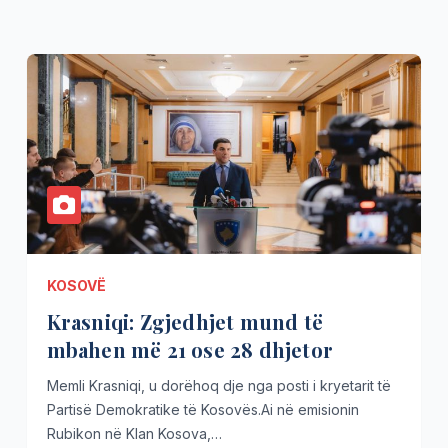
KOSOVË
Krasniqi: Zgjedhjet mund të
mbahen më 21 ose 28 dhjetor
Memli Krasniqi, u dorëhoq dje nga posti i kryetarit të
Partisë Demokratike të Kosovës.Ai në emisionin
Rubikon në Klan Kosova,…