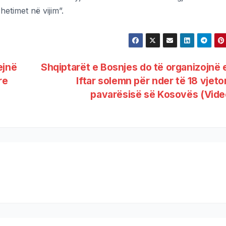
etimet në vijim”.
ejnë
Shqiptarët e Bosnjes do të organizojnë
re
Iftar solemn për nder të 18 vjetor
pavarësisë së Kosovës (Vid