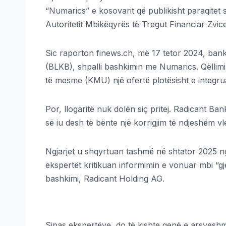
“Numarics” e kosovarit që publikisht paraqitet 
Autoritetit Mbikëqyrës të Tregut Financiar Zvic
Sic raporton finews.ch, më 17 tetor 2024, banka
(BLKB), shpalli bashkimin me Numarics. Qëllimi 
të mesme (KMU) një ofertë plotësisht e integru
Por, llogaritë nuk dolën siç pritej. Radicant Ba
së iu desh të bënte një korrigjim të ndjeshëm vl
Ngjarjet u shqyrtuan tashmë në shtator 2025 n
ekspertët kritikuan informimin e vonuar mbi “gj
bashkimi, Radicant Holding AG.
Sipas ekspertëve, do të kishte qenë e arsyeshm