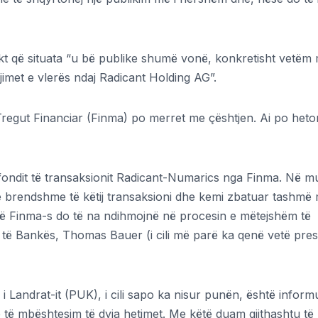
fakt që situata “u bë publike shumë vonë, konkretisht vetëm
jimet e vlerës ndaj Radicant Holding AG”.
 Tregut Financiar (Finma) po merret me çështjen. Ai po heto
ondit të transaksionit Radicant-Numarics nga Finma. Në mu
 e brendshme të këtij transaksioni dhe kemi zbatuar tashmë
 të Finma-s do të na ndihmojnë në procesin e mëtejshëm të
it të Bankës, Thomas Bauer (i cili më parë ka qenë vetë pres
i Landrat-it (PUK), i cili sapo ka nisur punën, është inform
ë të mbështesim të dyja hetimet. Me këtë duam gjithashtu të