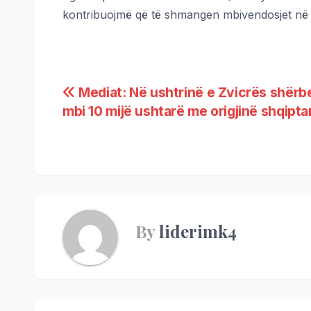
kontribuojmë që të shmangen mbivendosjet në h
Mediat: Në ushtrinë e Zvicrës shërb
mbi 10 mijë ushtarë me origjinë shqipta
By
liderimk4