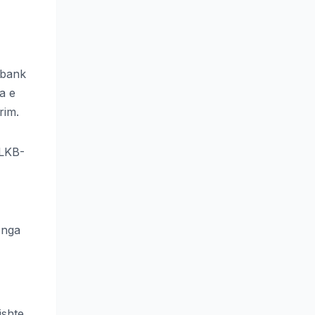
lbank
a e
rim.
BLKB-
 nga
ishte