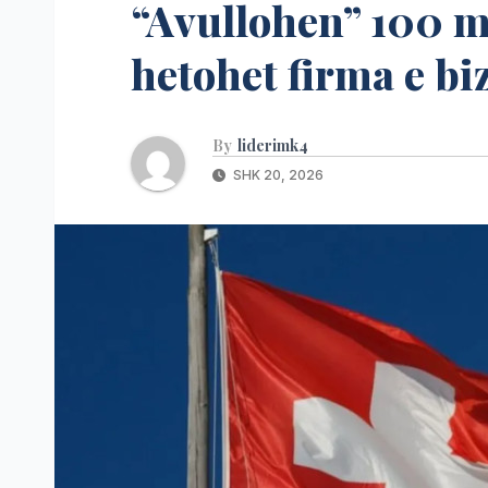
“Avullohen” 100 mi
hetohet firma e b
By
liderimk4
SHK 20, 2026