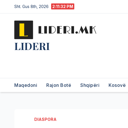
Sht. Gus 8th, 2026
2:11:32 PM
LIDERI
Lider në lajme, i pari në
informim.
Maqedoni
Rajon Botë
Shqipëri
Kosovë
DIASPORA