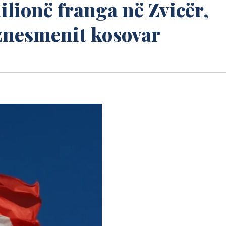
lionë franga në Zvicër,
iznesmenit kosovar