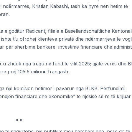
si ndërmarrës, Kristian Kabashi, tash ka hyrë nën hetim të
eran.
 e goditur Radicant, filiale e Basellandschaftliche Kantona
ishte t’u ofrohej klientëve privatë dhe ndërmarrjeve të vogl
ar për shërbime bankare, investime financiare dhe administ
nk u zhduk nga tregu në fund të vitit 2025; gjatë verës dhe 
ere prej 105,5 milionë frangash.
ga një komision hetimor i pavarur nga BLKB. Përfundimi:
endjen financiare dhe ekonomike” të njësisë së re të krijuar
"
"
e të shqyrtohej një publikim më i hershëm dhe, nëse do të 