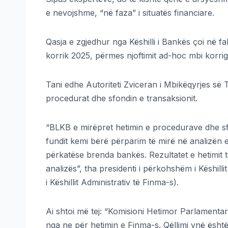
e nevojshme, “në faza” i situatës financiare.
Qasja e zgjedhur nga Këshilli i Bankës çoi në 
korrik 2025, përmes njoftimit ad-hoc mbi korrig
Tani edhe Autoriteti Zviceran i Mbikëqyrjes së
procedurat dhe sfondin e transaksionit.
“BLKB e mirëpret hetimin e procedurave dhe sf
fundit kemi bërë përparim të mirë në analizën
përkatëse brenda bankës. Rezultatet e hetimit
analizës”, tha presidenti i përkohshëm i Këshill
i Këshillit Administrativ të Finma-s).
Ai shtoi më tej: “Komisioni Hetimor Parlamentar 
nga ne për hetimin e Finma-s. Qëllimi ynë ësht