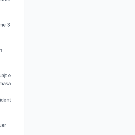
 më 3
n
ajt e
 masa
ident
uar