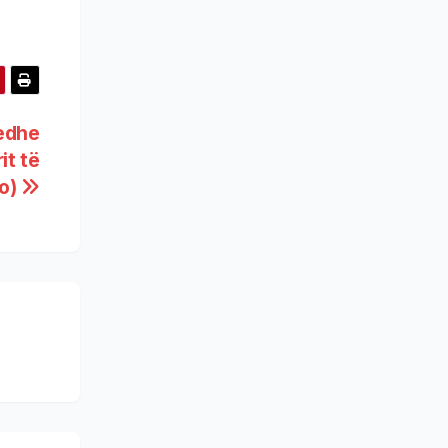
 edhe
it të
eo)