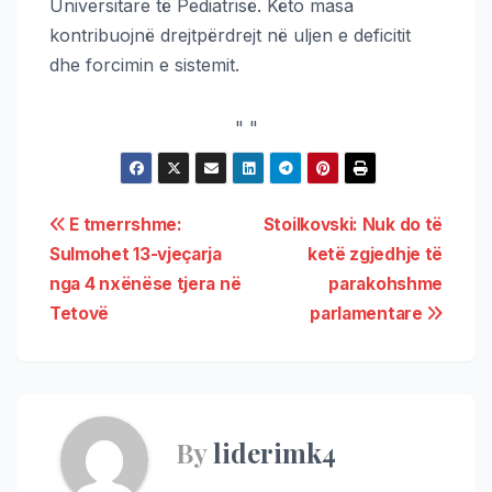
Universitare të Pediatrisë. Këto masa
kontribuojnë drejtpërdrejt në uljen e deficitit
dhe forcimin e sistemit.
"
"
E tmerrshme:
Stoilkovski: Nuk do të
Sulmohet 13-vjeçarja
ketë zgjedhje të
nga 4 nxënëse tjera në
parakohshme
Tetovë
parlamentare
By
liderimk4