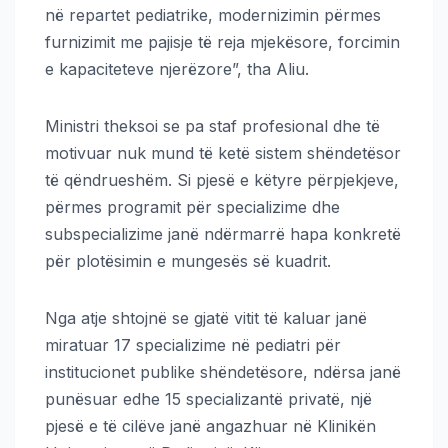
në repartet pediatrike, modernizimin përmes
furnizimit me pajisje të reja mjekësore, forcimin
e kapaciteteve njerëzore”, tha Aliu.
Ministri theksoi se pa staf profesional dhe të
motivuar nuk mund të ketë sistem shëndetësor
të qëndrueshëm. Si pjesë e këtyre përpjekjeve,
përmes programit për specializime dhe
subspecializime janë ndërmarrë hapa konkretë
për plotësimin e mungesës së kuadrit.
Nga atje shtojnë se gjatë vitit të kaluar janë
miratuar 17 specializime në pediatri për
institucionet publike shëndetësore, ndërsa janë
punësuar edhe 15 specializantë privatë, një
pjesë e të cilëve janë angazhuar në Klinikën