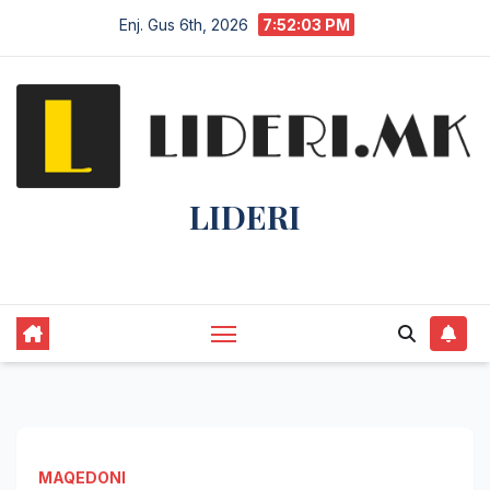
Enj. Gus 6th, 2026
7:52:03 PM
LIDERI
Lider në lajme, i pari në informim.
MAQEDONI