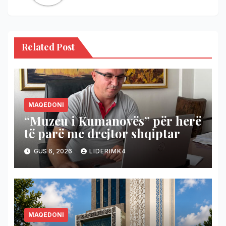
Related Post
MAQEDONI
“Muzeu i Kumanovës” për herë
të parë me drejtor shqiptar
GUS 6, 2026
LIDERIMK4
MAQEDONI