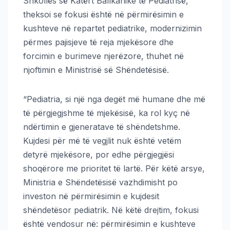
Shkollës së Katërt Ballkanike të Pediatrisë,
theksoi se fokusi është në përmirësimin e
kushteve në repartet pediatrike, modernizimin
përmes pajisjeve të reja mjekësore dhe
forcimin e burimeve njerëzore, thuhet në
njoftimin e Ministrisë së Shëndetësisë.
“Pediatria, si një nga degët më humane dhe më
të përgjegjshme të mjekësisë, ka rol kyç në
ndërtimin e gjeneratave të shëndetshme.
Kujdesi për më të vegjlit nuk është vetëm
detyrë mjekësore, por edhe përgjegjësi
shoqërore me prioritet të lartë. Për këtë arsye,
Ministria e Shëndetësisë vazhdimisht po
investon në përmirësimin e kujdesit
shëndetësor pediatrik. Në këtë drejtim, fokusi
është vendosur në: përmirësimin e kushteve