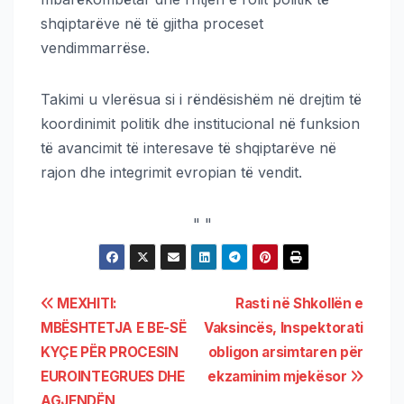
shqiptarëve në të gjitha proceset
vendimmarrëse.
Takimi u vlerësua si i rëndësishëm në drejtim të
koordinimit politik dhe institucional në funksion
të avancimit të interesave të shqiptarëve në
rajon dhe integrimit evropian të vendit.
"
"
MEXHITI:
Rasti në Shkollën e
MBËSHTETJA E BE-SË
Vaksincës, Inspektorati
KYÇE PËR PROCESIN
obligon arsimtaren për
EUROINTEGRUES DHE
ekzaminim mjekësor
AGJENDËN