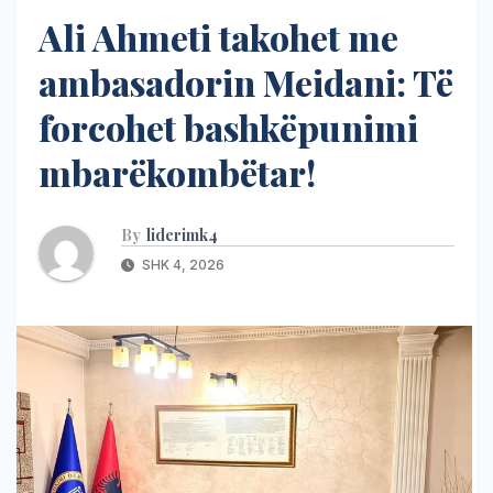
Ali Ahmeti takohet me
ambasadorin Meidani: Të
forcohet bashkëpunimi
mbarëkombëtar!
By
liderimk4
SHK 4, 2026