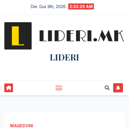
Die. Gus 9th, 2026
2:32:30 AM
LIDERI
Lider në lajme, i pari në informim.
MAQEDONI