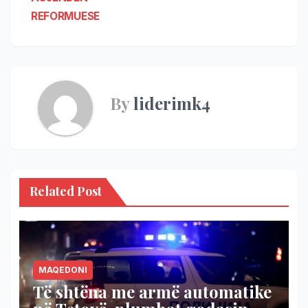
REFORMUESE
By
liderimk4
Related Post
MAQEDONI
Të shtëna me armë automatike