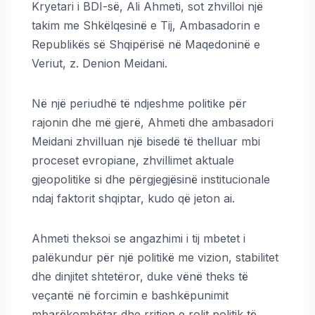
Kryetari i BDI-së, Ali Ahmeti, sot zhvilloi një
takim me Shkëlqesinë e Tij, Ambasadorin e
Republikës së Shqipërisë në Maqedoninë e
Veriut, z. Denion Meidani.
Në një periudhë të ndjeshme politike për
rajonin dhe më gjerë, Ahmeti dhe ambasadori
Meidani zhvilluan një bisedë të thelluar mbi
proceset evropiane, zhvillimet aktuale
gjeopolitike si dhe përgjegjësinë institucionale
ndaj faktorit shqiptar, kudo që jeton ai.
Ahmeti theksoi se angazhimi i tij mbetet i
palëkundur për një politikë me vizion, stabilitet
dhe dinjitet shtetëror, duke vënë theks të
veçantë në forcimin e bashkëpunimit
mbarëkombëtar dhe rritjen e rolit politik të