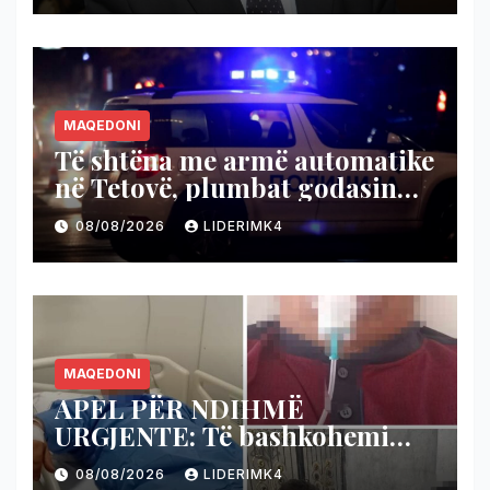
MAQEDONI
Të shtëna me armë automatike
në Tetovë, plumbat godasin
shtëpinë dhe veturën e një 48-
08/08/2026
LIDERIMK4
vjeçari
MAQEDONI
APEL PËR NDIHMË
URGJENTE: Të bashkohemi
për shpëtimin e veteranit
08/08/2026
LIDERIMK4