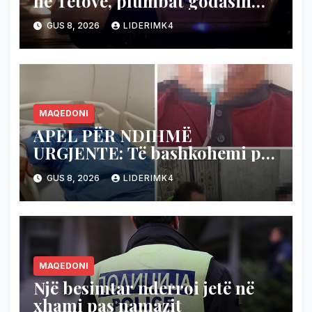
në Tetovë, plumbat godasin
shtëpinë dhe veturën e një 48-
GUS 8, 2026
LIDERIMK4
vjeçari
MAQEDONI
APEL PËR NDIHMË
URGJENTE: Të bashkohemi për
shpëtimin e veteranit
GUS 8, 2026
LIDERIMK4
kumanovar të dy luftërave
MAQEDONI
Një besimtar nderroi jetë në
xhami pas namazit