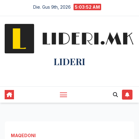
Die. Gus 9th, 2026
5:03:52 AM
LIDERI
Lider në lajme, i pari në informim.
MAQEDONI