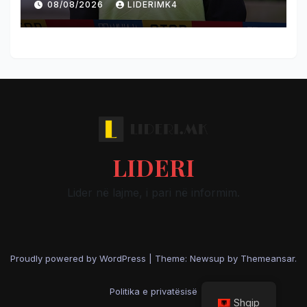
08/08/2026
LIDERIMK4
LIDERI
Lider në lajme, i pari në informim.
Proudly powered by WordPress
|
Theme: Newsup by
Themeansar
.
Politika e privatësisë
Shqip