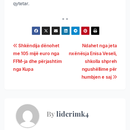
qytetar.
"
"
Shkëndija dënohet
Ndahet nga jeta
me 105 mijë euro nga
nxënësja Enisa Veseli,
FFM-ja dhe përjashtim
shkolla shpreh
nga Kupa
ngushëllime për
humbjen e saj
By
liderimk4