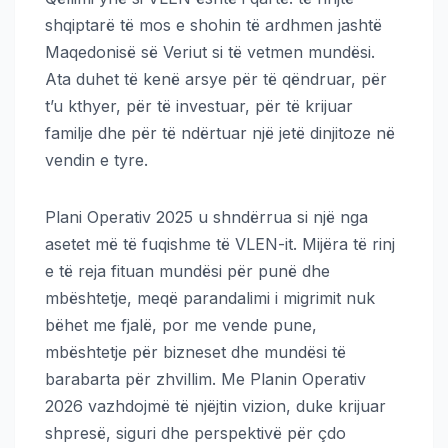
shqiptarë të mos e shohin të ardhmen jashtë
Maqedonisë së Veriut si të vetmen mundësi.
Ata duhet të kenë arsye për të qëndruar, për
t’u kthyer, për të investuar, për të krijuar
familje dhe për të ndërtuar një jetë dinjitoze në
vendin e tyre.
Plani Operativ 2025 u shndërrua si një nga
asetet më të fuqishme të VLEN-it. Mijëra të rinj
e të reja fituan mundësi për punë dhe
mbështetje, meqë parandalimi i migrimit nuk
bëhet me fjalë, por me vende pune,
mbështetje për bizneset dhe mundësi të
barabarta për zhvillim. Me Planin Operativ
2026 vazhdojmë të njëjtin vizion, duke krijuar
shpresë, siguri dhe perspektivë për çdo