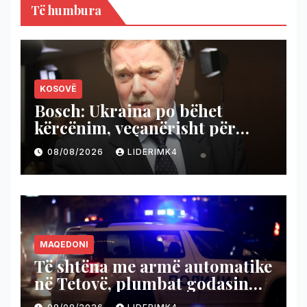
Të humbura
KOSOVË
Bosch: Ukraina po bëhet
kërcënim, veçanërisht për
Kosovën, BE ta kushtëzojë me
08/08/2026
LIDERIMK4
njohjen e Kosovës
MAQEDONI
Të shtëna me armë automatike
në Tetovë, plumbat godasin
shtëpinë dhe veturën e një 48-