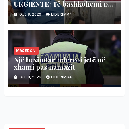
URGJENTE: Të bashkohemi për
shpëtimin e veteranit
GUS 8, 2026
LIDERIMK4
kumanovar të dy luftërave
MAQEDONI
Një besimtar nderroi jetë në
xhami pas namazit
GUS 8, 2026
LIDERIMK4