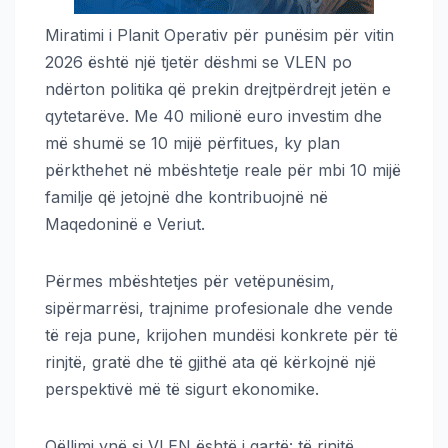
Miratimi i Planit Operativ për punësim për vitin
2026 është një tjetër dëshmi se VLEN po
ndërton politika që prekin drejtpërdrejt jetën e
qytetarëve. Me 40 milionë euro investim dhe
më shumë se 10 mijë përfitues, ky plan
përkthehet në mbështetje reale për mbi 10 mijë
familje që jetojnë dhe kontribuojnë në
Maqedoninë e Veriut.
Përmes mbështetjes për vetëpunësim,
sipërmarrësi, trajnime profesionale dhe vende
të reja pune, krijohen mundësi konkrete për të
rinjtë, gratë dhe të gjithë ata që kërkojnë një
perspektivë më të sigurt ekonomike.
Qëllimi ynë si VLEN është i qartë: të rinjtë