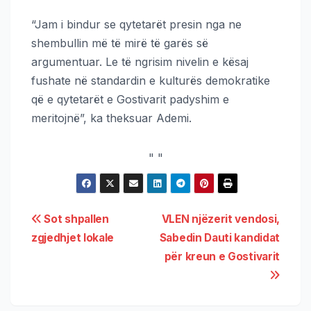
“Jam i bindur se qytetarët presin nga ne
shembullin më të mirë të garës së
argumentuar. Le të ngrisim nivelin e kësaj
fushate në standardin e kulturës demokratike
që e qytetarët e Gostivarit padyshim e
meritojnë”, ka theksuar Ademi.
"
"
Sot shpallen
VLEN njëzerit vendosi,
zgjedhjet lokale
Sabedin Dauti kandidat
për kreun e Gostivarit