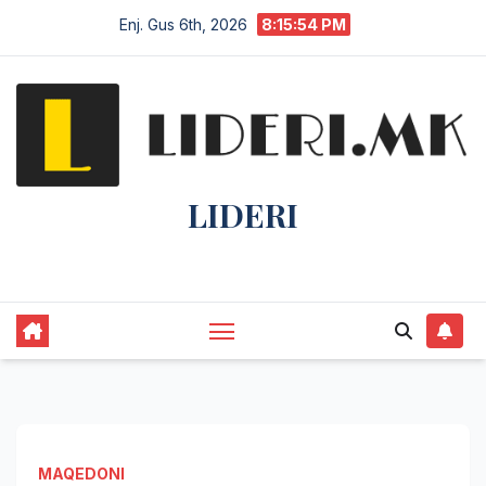
Enj. Gus 6th, 2026
8:15:54 PM
LIDERI
Lider në lajme, i pari në informim.
MAQEDONI