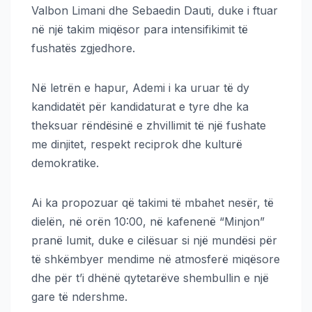
Valbon Limani dhe Sebaedin Dauti, duke i ftuar
në një takim miqësor para intensifikimit të
fushatës zgjedhore.
Në letrën e hapur, Ademi i ka uruar të dy
kandidatët për kandidaturat e tyre dhe ka
theksuar rëndësinë e zhvillimit të një fushate
me dinjitet, respekt reciprok dhe kulturë
demokratike.
Ai ka propozuar që takimi të mbahet nesër, të
dielën, në orën 10:00, në kafenenë “Minjon”
pranë lumit, duke e cilësuar si një mundësi për
të shkëmbyer mendime në atmosferë miqësore
dhe për t’i dhënë qytetarëve shembullin e një
gare të ndershme.