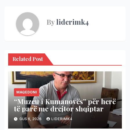
By
liderimk4
Related Post
MAQEDONI
“Muzeu i Kumanovës” për herë
të parë me drejtor shqiptar
GUS 6, 2026
LIDERIMK4