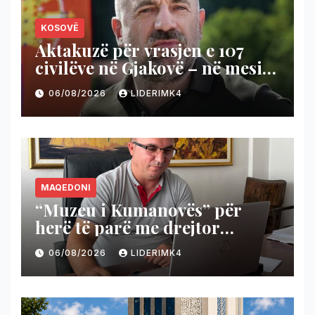
KOSOVË
Aktakuzë për vrasjen e 107
civilëve në Gjakovë – në mesin
e të akuzuarve edhe Milan
06/08/2026
LIDERIMK4
Radoiçiq
MAQEDONI
“Muzeu i Kumanovës” për
herë të parë me drejtor
shqiptar
06/08/2026
LIDERIMK4