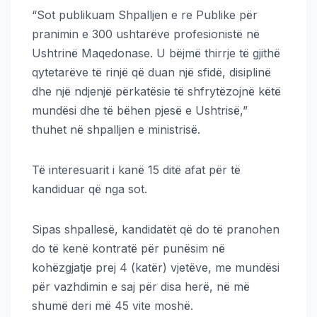
“Sot publikuam Shpalljen e re Publike për
pranimin e 300 ushtarëve profesionistë në
Ushtrinë Maqedonase. U bëjmë thirrje të gjithë
qytetarëve të rinjë që duan një sfidë, disiplinë
dhe një ndjenjë përkatësie të shfrytëzojnë këtë
mundësi dhe të bëhen pjesë e Ushtrisë,”
thuhet në shpalljen e ministrisë.
Të interesuarit i kanë 15 ditë afat për të
kandiduar që nga sot.
Sipas shpallesë, kandidatët që do të pranohen
do të kenë kontratë për punësim në
kohëzgjatje prej 4 (katër) vjetëve, me mundësi
për vazhdimin e saj për disa herë, në më
shumë deri më 45 vite moshë.