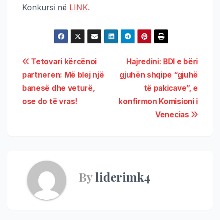
Konkursi në
LINK
.
Tetovari kërcënoi
Hajredini: BDI e bëri
partneren: Më blej një
gjuhën shqipe “gjuhë
banesë dhe veturë,
të pakicave”, e
ose do të vras!
konfirmon Komisioni i
Venecias
By
liderimk4