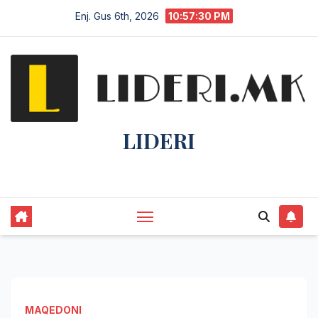
Enj. Gus 6th, 2026
10:57:31 PM
LIDERI
Lider në lajme, i pari në informim.
MAQEDONI