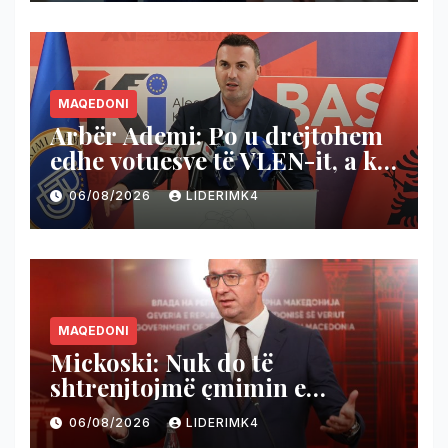
MAQEDONI
Arbër Ademi: Po u drejtohem
edhe votuesve të VLEN-it, a ka
shtet ligjor në Maqedoninë e
06/08/2026
LIDERIMK4
Veriut apo s’ka fare?
MAQEDONI
Mickoski: Nuk do të
shtrenjtojmë çmimin e
rrymës, po bëjmë plan për ta
06/08/2026
LIDERIMK4
liruar!