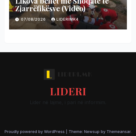
Likova bëhet me Shoqatë të
Zjarrëfikësve (Video)
07/08/2026
LIDERIMK4
LIDERI
Lider në lajme, i pari në informim.
Proudly powered by WordPress
|
Theme: Newsup by
Themeansar
.