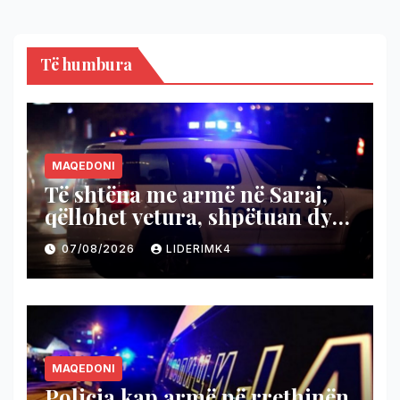
Të humbura
MAQEDONI
Të shtëna me armë në Saraj,
qëllohet vetura, shpëtuan dy
persona
07/08/2026
LIDERIMK4
MAQEDONI
Policia kap armë në rrethinën