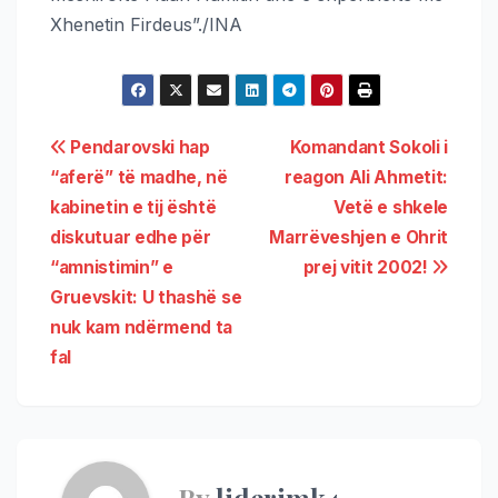
Xhenetin Firdeus”./INA
Pendarovski hap
Komandant Sokoli i
“aferë” të madhe, në
reagon Ali Ahmetit:
kabinetin e tij është
Vetë e shkele
diskutuar edhe për
Marrëveshjen e Ohrit
“amnistimin” e
prej vitit 2002!
Gruevskit: U thashë se
nuk kam ndërmend ta
fal
By
liderimk4