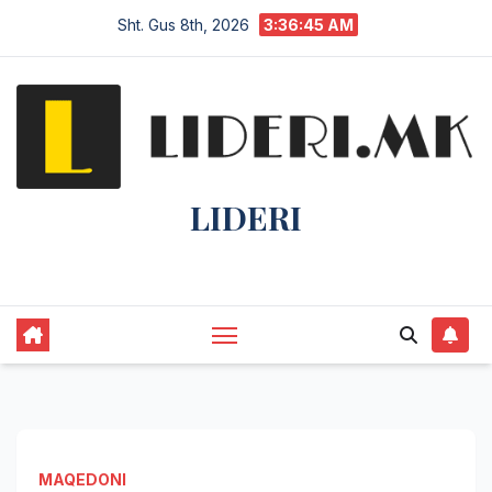
Sht. Gus 8th, 2026
3:36:46 AM
LIDERI
Lider në lajme, i pari në informim.
MAQEDONI