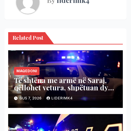
Related Post
MAQEDONI
Të shtëna me armë në Saraj,
qëllohet vetura, shpëtuan dy
persona
GUS 7, 2026
LIDERIMK4