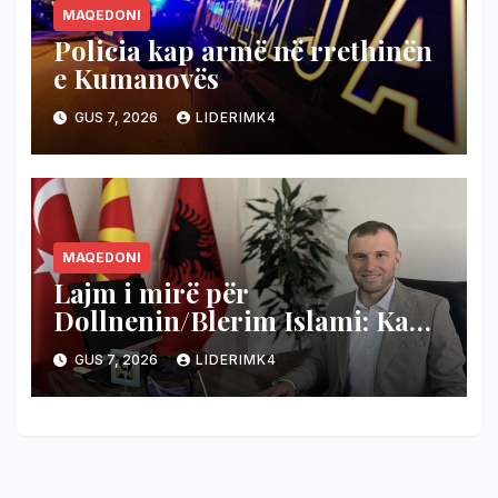
MAQEDONI
Policia kap armë në rrethinën
e Kumanovës
GUS 7, 2026
LIDERIMK4
MAQEDONI
Lajm i mirë për
Dollnenin/Blerim Islami: Ka
nisur projekti i shumëpritur
GUS 7, 2026
LIDERIMK4
për rrugën Cërnilishtë–
Ropotovë