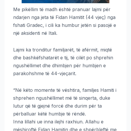
Me pikëllim të madh është pranuar lajmi për
ndarjen nga jeta të Fidan Hamitit (44 vjeç) nga
fshati Gradec, i cili ka humbur jetën si pasojë e
një aksidenti në Itali.
Lajmi ka tronditur familjarët, të afërmit, miqtë
dhe bashkëfshatarët e tij, të cilët po shprehin
ngushëllimet dhe dhimbjen për humbjen e
parakohshme të 44-vjeçarit.
“Në këto momente të vështira, familjes Hamiti i
shprehen ngushëllimet më të sinqerta, duke
lutur që të gjejnë forcë dhe durim për ta
përballuar këtë humbje të rëndë.
Inna lillahi ue inna ilejhi raxhiun. Allahu e
mëshiroftë Fidan Hamitin dhe e shpërbleftë me