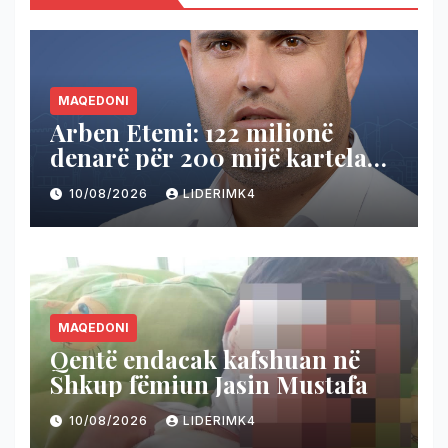
MAQEDONI
Arben Etemi: 122 milionë
denarë për 200 mijë kartela
për serbët – dokumentet
10/08/2026
LIDERIMK4
flasin!
MAQEDONI
Qentë endacak kafshuan në
Shkup fëmiun Jasin Mustafa
10/08/2026
LIDERIMK4