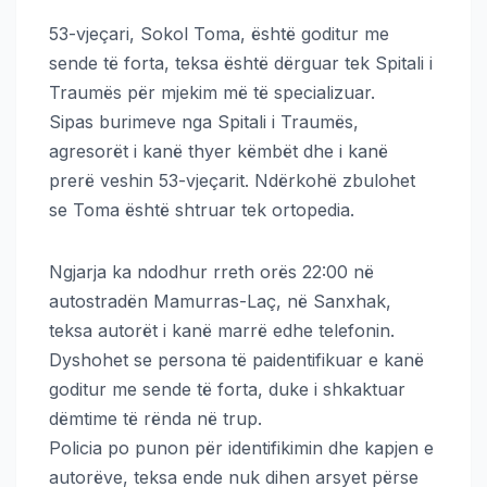
53-vjeçari, Sokol Toma, është goditur me
sende të forta, teksa është dërguar tek Spitali i
Traumës për mjekim më të specializuar.
Sipas burimeve nga Spitali i Traumës,
agresorët i kanë thyer këmbët dhe i kanë
prerë veshin 53-vjeçarit. Ndërkohë zbulohet
se Toma është shtruar tek ortopedia.
Ngjarja ka ndodhur rreth orës 22:00 në
autostradën Mamurras-Laç, në Sanxhak,
teksa autorët i kanë marrë edhe telefonin.
Dyshohet se persona të paidentifikuar e kanë
goditur me sende të forta, duke i shkaktuar
dëmtime të rënda në trup.
Policia po punon për identifikimin dhe kapjen e
autorëve, teksa ende nuk dihen arsyet përse