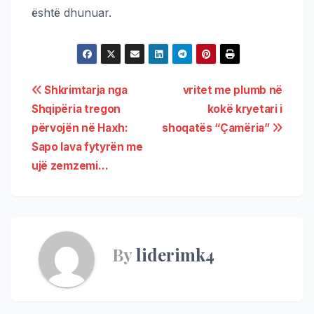
është dhunuar.
Shkrimtarja nga
vritet me plumb në
Shqipëria tregon
kokë kryetari i
përvojën në Haxh:
shoqatës “Çamëria”
Sapo lava fytyrën me
ujë zemzemi…
By
liderimk4