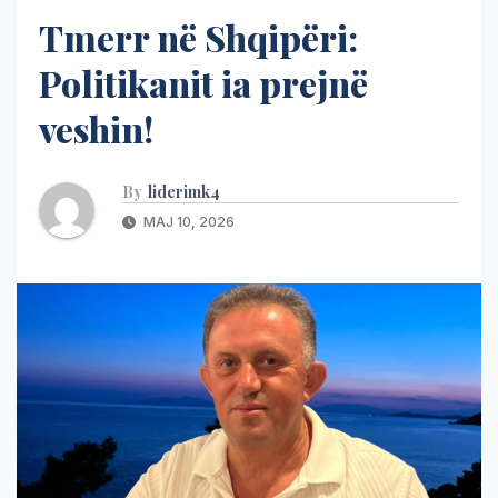
Tmerr në Shqipëri:
Politikanit ia prejnë
veshin!
By
liderimk4
MAJ 10, 2026