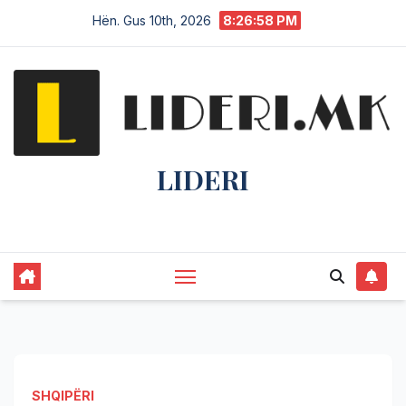
Hën. Gus 10th, 2026
8:26:59 PM
LIDERI
Lider në lajme, i pari në informim.
SHQIPËRI