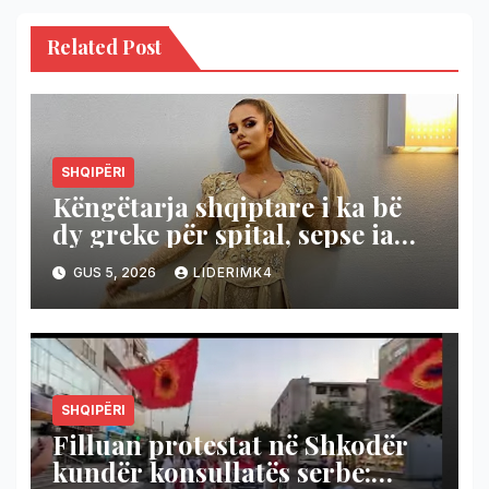
Related Post
SHQIPËRI
Këngëtarja shqiptare i ka bë
dy greke për spital, sepse ia
shanë Shqipërinë!
GUS 5, 2026
LIDERIMK4
SHQIPËRI
Filluan protestat në Shkodër
kundër konsullatës serbe: