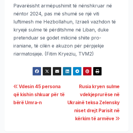
Pavarësisht armëpushimit të nënshkruar në
nëntor 2024, pas më shumë se një viti
luftimesh me Hezbollahun, Izraeli vazhdon të
kryejë sulme të përditshme në Liban, duke
pretenduar se godet milicinë shiite pro-
iraniane, të cilën e akuzon për përpjekje
riarmatosjeje. (Fitim Kryeziu, TVM2)
Vdesin 45 persona
Rusia kryen sulme
që kishin shkuar për të
vdekjeprurëse në
bërë Umra-n
Ukrainë teksa Zelensky
niset drejt Parisit në
kërkim të armëve