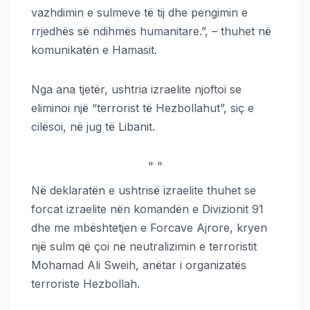
vazhdimin e sulmeve të tij dhe pengimin e
rrjedhës së ndihmës humanitare.”, – thuhet në
komunikatën e Hamasit.
Nga ana tjetër, ushtria izraelite njoftoi se
eliminoi një “terrorist të Hezbollahut”, siç e
cilësoi, në jug të Libanit.
"
"
Në deklaratën e ushtrisë izraelite thuhet se
forcat izraelite nën komandën e Divizionit 91
dhe me mbështetjen e Forcave Ajrore, kryen
një sulm që çoi në neutralizimin e terroristit
Mohamad Ali Sweih, anëtar i organizatës
terroriste Hezbollah.