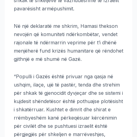
shkak të shkeljeve të vazhdueshme të Izraelit
pavarësisht armëpushimit.
Në një deklaratë me shkrim, Hamasi thekson
nevojën që komuniteti ndërkombëtar, vendet
rajonale të ndërmarrin veprime për t’i dhënë
menjëherë fund krizës humanitare që rëndohet
gjithnjë e më shumë në Gazë.
“Populli i Gazës është privuar nga qasja në
ushqim, ilaçe, ujë të pastër, tenda dhe strehim
për shkak të gjenocidit dyvjeçar dhe se sistemi i
kujdesit shëndetësor është pothuajse plotësisht
i shkatërruar. Kushtet e dimrit dhe shirat e
rrëmbyeshëm kanë përkeqësuar kërcënimin
për civilët dhe se pushtuesi izraelit është
përgjegjës për shkeljen e marrëveshjes,