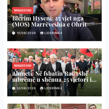
MAQEDONI
Blerim Hyseni: 25 vjet nga
(MOS) Marrëveshja e Ohrit
10/08/2026
LIDERIMK4
MAQEDONI
Ahmeti: Në fshatin Radushë
mbrëmë u shënua 25 vjetori i
Brigadës 115
10/08/2026
LIDERIMK4