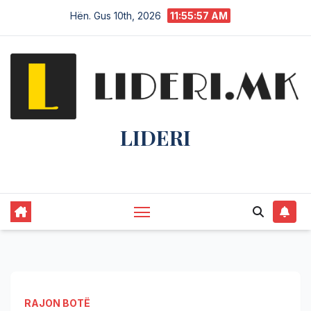
Hën. Gus 10th, 2026
11:55:58 AM
LIDERI
Lider në lajme, i pari në informim.
RAJON BOTË