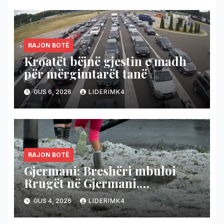
përgjigjen bashkë!
RAJON BOTË
Kroatët bëjnë gjestin e madh
për mërgimtarët tanë
GUS 6, 2026
LIDERIMK4
RAJON BOTË
Gjermani: Breshëri mbuloi
Rrugët në Gjermani,
temperaturat bien nga 36 në 19
GUS 4, 2026
LIDERIMK4
gradë