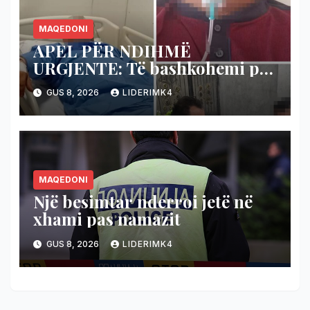
MAQEDONI
APEL PËR NDIHMË
URGJENTE: Të bashkohemi për
shpëtimin e veteranit
GUS 8, 2026
LIDERIMK4
kumanovar të dy luftërave
MAQEDONI
Një besimtar nderroi jetë në
xhami pas namazit
GUS 8, 2026
LIDERIMK4