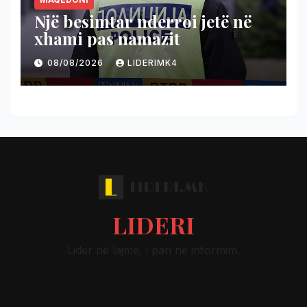
Një besimtar nderroi jetë në
xhami pas namazit
08/08/2026
LIDERIMK4
LIDERI
Lider në lajme, i pari në informim.