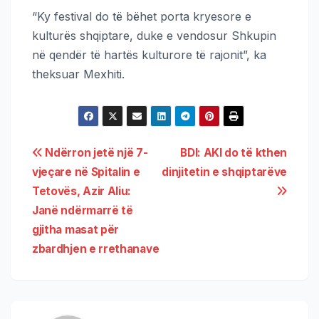
“Ky festival do të bëhet porta kryesore e
kulturës shqiptare, duke e vendosur Shkupin
në qendër të hartës kulturore të rajonit”, ka
theksuar Mexhiti.
Ndërron jetë një 7-
BDI: AKI do të kthen
vjeçare në Spitalin e
dinjitetin e shqiptarëve
Tetovës, Azir Aliu:
Janë ndërmarrë të
gjitha masat për
zbardhjen e rrethanave