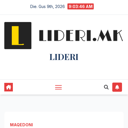
Die. Gus 9th, 2026
9:03:46 AM
LIDERI
Lider në lajme, i pari në informim.
MAQEDONI