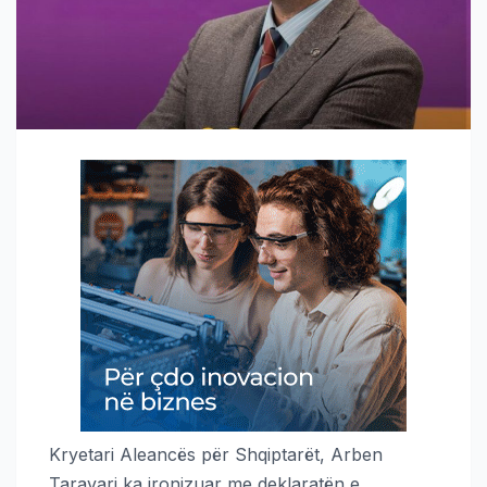
Kryetari Aleancës për Shqiptarët, Arben
Taravari ka ironizuar me deklaratën e