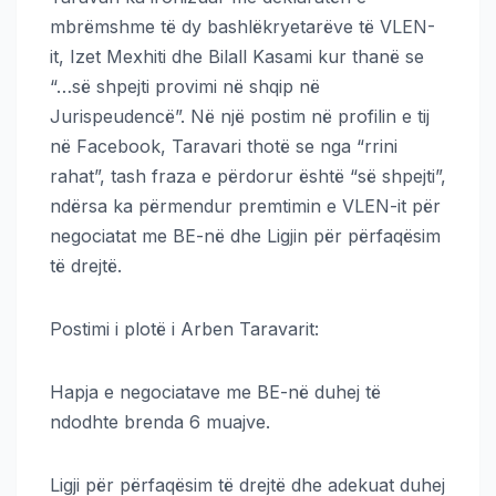
mbrëmshme të dy bashlëkryetarëve të VLEN-
it, Izet Mexhiti dhe Bilall Kasami kur thanë se
“…së shpejti provimi në shqip në
Jurispeudencë”. Në një postim në profilin e tij
në Facebook, Taravari thotë se nga “rrini
rahat”, tash fraza e përdorur është “së shpejti”,
ndërsa ka përmendur premtimin e VLEN-it për
negociatat me BE-në dhe Ligjin për përfaqësim
të drejtë.
Postimi i plotë i Arben Taravarit:
Hapja e negociatave me BE-në duhej të
ndodhte brenda 6 muajve.
Ligji për përfaqësim të drejtë dhe adekuat duhej