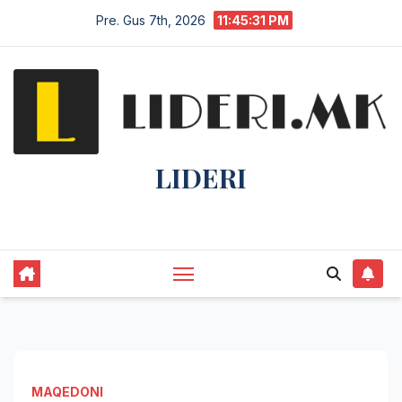
Pre. Gus 7th, 2026
11:45:31 PM
LIDERI
Lider në lajme, i pari në informim.
MAQEDONI