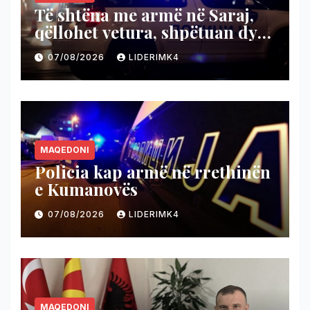
Të shtëna me armë në Saraj,
qëllohet vetura, shpëtuan dy
persona
07/08/2026
LIDERIMK4
MAQEDONI
Policia kap armë në rrethinën
e Kumanovës
07/08/2026
LIDERIMK4
MAQEDONI