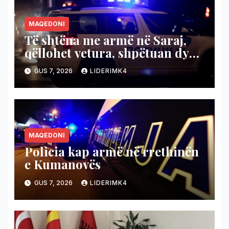
MAQEDONI
Të shtëna me armë në Saraj,
qëllohet vetura, shpëtuan dy
persona
GUS 7, 2026
LIDERIMK4
MAQEDONI
Policia kap armë në rrethinën
e Kumanovës
GUS 7, 2026
LIDERIMK4