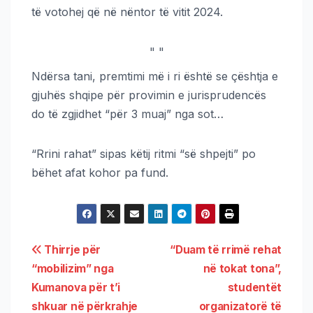
të votohej që në nëntor të vitit 2024.
"
"
Ndërsa tani, premtimi më i ri është se çështja e
gjuhës shqipe për provimin e jurisprudencës
do të zgjidhet “për 3 muaj” nga sot…
“Rrini rahat” sipas këtij ritmi “së shpejti” po
bëhet afat kohor pa fund.
Thirrje për
“Duam të rrimë rehat
“mobilizim” nga
në tokat tona”,
Kumanova për t’i
studentët
shkuar në përkrahje
organizatorë të