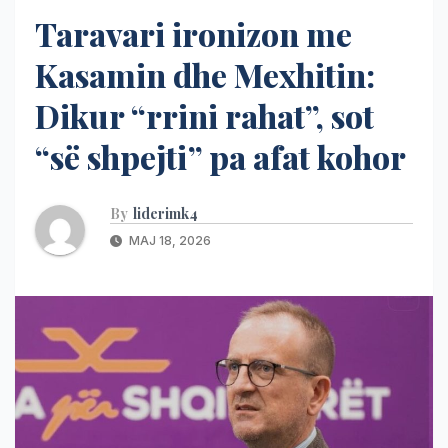
Taravari ironizon me
Kasamin dhe Mexhitin:
Dikur “rrini rahat”, sot
“së shpejti” pa afat kohor
By
liderimk4
MAJ 18, 2026