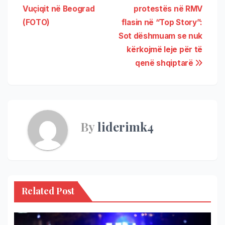
Vuçiqit në Beograd
protestës në RMV
(FOTO)
flasin në “Top Story”:
Sot dëshmuam se nuk
kërkojmë leje për të
qenë shqiptarë
By
liderimk4
Related Post