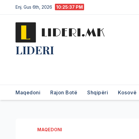
Enj. Gus 6th, 2026
10:25:38 PM
LIDERI
Lider në lajme, i pari në
informim.
Maqedoni
Rajon Botë
Shqipëri
Kosovë
MAQEDONI