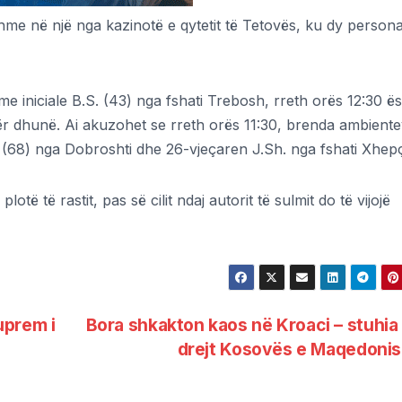
me në një nga kazinotë e qytetit të Tetovës, ku dy person
me iniciale B.S. (43) nga fshati Trebosh, rreth orës 12:30 ë
për dhunë. Ai akuzohet se rreth orës 11:30, brenda ambiente
. (68) nga Dobroshti dhe 26-vjeçaren J.Sh. nga fshati Xhepç
të të rastit, pas së cilit ndaj autorit të sulmit do të vijojë
suprem i
Bora shkakton kaos në Kroaci – stuhia
drejt Kosovës e Maqedoni