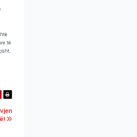
a
shtë
ve të
isht.
 vjen
së!