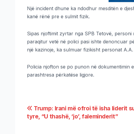
Një incident dhune ka ndodhur mesditën e djesh
kanë rënë pre e sulmit fizik.
​Sipas njoftimit zyrtar nga SPB Tetovë, personi 
paraqitur vetë në polici pasi ishte denoncuar 
një kazinoje, ka sulmuar fizikisht personat A.A
​Policia njofton se po punon në dokumentimin e plo
parashtresa përkatëse ligjore.
Trump: Irani më ofroi të isha liderit 
tyre, “U thashë, ‘jo’, faleminderit”