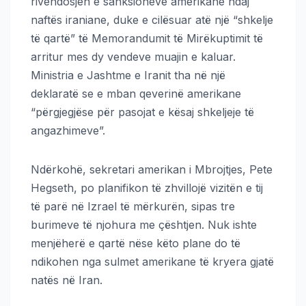
rivendosjen e sanksioneve amerikane ndaj
naftës iraniane, duke e cilësuar atë një “shkelje
të qartë” të Memorandumit të Mirëkuptimit të
arritur mes dy vendeve muajin e kaluar.
Ministria e Jashtme e Iranit tha në një
deklaratë se e mban qeverinë amerikane
“përgjegjëse për pasojat e kësaj shkeljeje të
angazhimeve”.
Ndërkohë, sekretari amerikan i Mbrojtjes, Pete
Hegseth, po planifikon të zhvillojë vizitën e tij
të parë në Izrael të mërkurën, sipas tre
burimeve të njohura me çështjen. Nuk ishte
menjëherë e qartë nëse këto plane do të
ndikohen nga sulmet amerikane të kryera gjatë
natës në Iran.