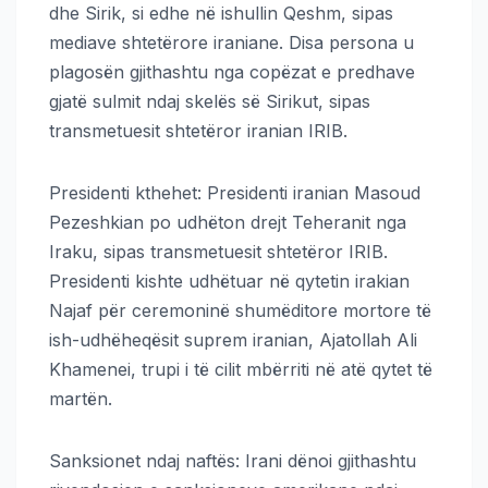
dhe Sirik, si edhe në ishullin Qeshm, sipas
mediave shtetërore iraniane. Disa persona u
plagosën gjithashtu nga copëzat e predhave
gjatë sulmit ndaj skelës së Sirikut, sipas
transmetuesit shtetëror iranian IRIB.
Presidenti kthehet: Presidenti iranian Masoud
Pezeshkian po udhëton drejt Teheranit nga
Iraku, sipas transmetuesit shtetëror IRIB.
Presidenti kishte udhëtuar në qytetin irakian
Najaf për ceremoninë shumëditore mortore të
ish-udhëheqësit suprem iranian, Ajatollah Ali
Khamenei, trupi i të cilit mbërriti në atë qytet të
martën.
Sanksionet ndaj naftës: Irani dënoi gjithashtu