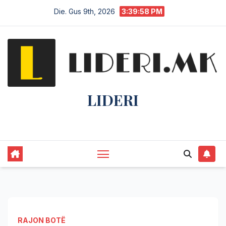
Die. Gus 9th, 2026
3:39:59 PM
LIDERI
Lider në lajme, i pari në informim.
RAJON BOTË