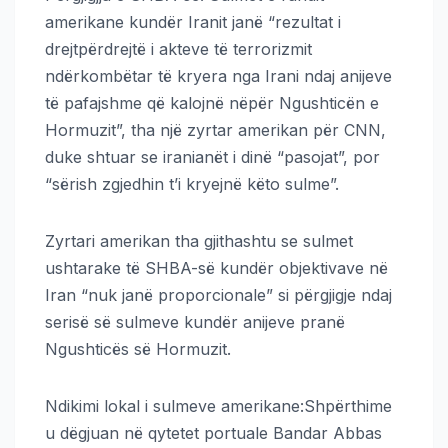
amerikane kundër Iranit janë “rezultat i
drejtpërdrejtë i akteve të terrorizmit
ndërkombëtar të kryera nga Irani ndaj anijeve
të pafajshme që kalojnë nëpër Ngushticën e
Hormuzit”, tha një zyrtar amerikan për CNN,
duke shtuar se iranianët i dinë “pasojat”, por
“sërish zgjedhin t’i kryejnë këto sulme”.
Zyrtari amerikan tha gjithashtu se sulmet
ushtarake të SHBA-së kundër objektivave në
Iran “nuk janë proporcionale” si përgjigje ndaj
serisë së sulmeve kundër anijeve pranë
Ngushticës së Hormuzit.
Ndikimi lokal i sulmeve amerikane:Shpërthime
u dëgjuan në qytetet portuale Bandar Abbas