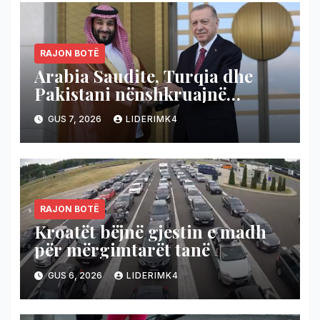
RAJON BOTË
Arabia Saudite, Turqia dhe
Pakistani nënshkruajnë
marrëveshje mbrojtëse, nëse
GUS 7, 2026
LIDERIMK4
sulmohet njëri shtet,
përgjigjen bashkë!
RAJON BOTË
Kroatët bëjnë gjestin e madh
për mërgimtarët tanë
GUS 6, 2026
LIDERIMK4