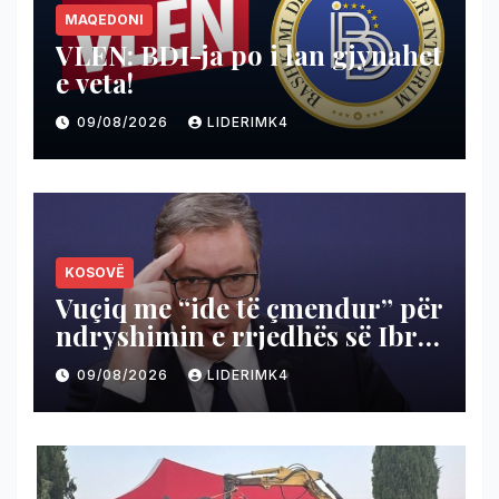
MAQEDONI
VLEN: BDI-ja po i lan gjynahet
e veta!
09/08/2026
LIDERIMK4
KOSOVË
Vuçiq me “ide të çmendur” për
ndryshimin e rrjedhës së Ibrit
për të shterur Ujmanin
09/08/2026
LIDERIMK4