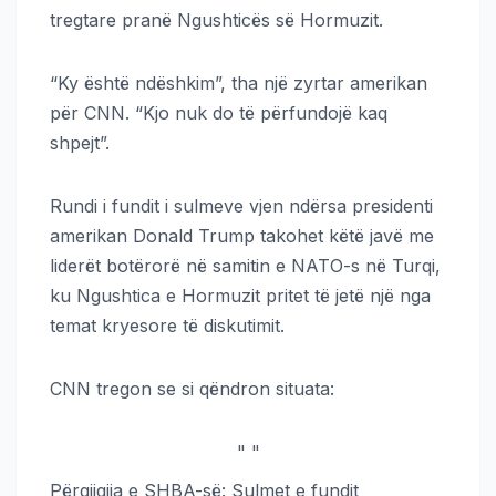
tregtare pranë Ngushticës së Hormuzit.
“Ky është ndëshkim”, tha një zyrtar amerikan
për CNN. “Kjo nuk do të përfundojë kaq
shpejt”.
Rundi i fundit i sulmeve vjen ndërsa presidenti
amerikan Donald Trump takohet këtë javë me
liderët botërorë në samitin e NATO-s në Turqi,
ku Ngushtica e Hormuzit pritet të jetë një nga
temat kryesore të diskutimit.
CNN tregon se si qëndron situata:
"
"
Përgjigjja e SHBA-së: Sulmet e fundit