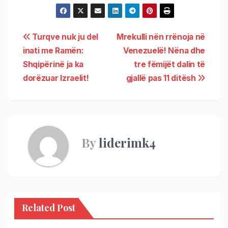
Turqve nuk ju del
Mrekulli nën rrënoja në
inati me Ramën:
Venezuelë! Nëna dhe
Shqipërinë ja ka
tre fëmijët dalin të
dorëzuar Izraelit!
gjallë pas 11 ditësh
By
liderimk4
Related Post