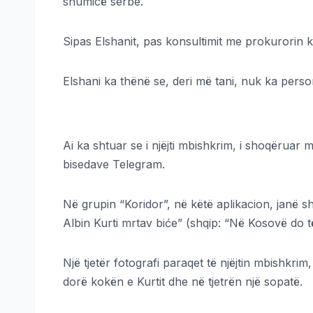
shumicë serbe.
Sipas Elshanit, pas konsultimit me prokurorin ku
Elshani ka thënë se, deri më tani, nuk ka perso
Ai ka shtuar se i njëjti mbishkrim, i shoqëruar
bisedave Telegram.
Në grupin “Koridor”, në këtë aplikacion, janë 
Albin Kurti mrtav biće” (shqip: “Në Kosovë do të
Një tjetër fotografi paraqet të njëjtin mbishkr
dorë kokën e Kurtit dhe në tjetrën një sopatë.