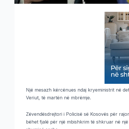
Një mesazh kërcënues ndaj kryeministrit në det
Veriut, të martën në mbrëmje.
Zëvendësdrejtori i Policisë së Kosovës për rajo
bëhet fjalë për një mbishkrim të shkruar në një