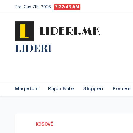
Pre. Gus 7th, 2026
7:32:47 AM
LIDERI
Lider në lajme, i pari në
informim.
Maqedoni
Rajon Botë
Shqipëri
Kosovë
KOSOVË