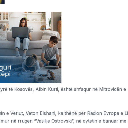
yrë të Kosovës, Albin Kurti, është shfaqur në Mitrovicën e
nin e Veriut, Veton Elshani, ka thënë për Radion Evropa e L
 mur në rrugën “Vasilije Ostrovski”, në qytetin e banuar me