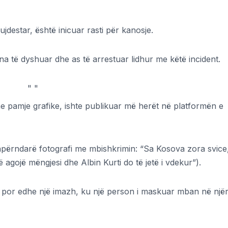
jdestar, është inicuar rasti për kanosje.
na të dyshuar dhe as të arrestuar lidhur me këtë incident.
"
"
 me pamje grafike, ishte publikuar më herët në platformën e
shpërndarë fotografi me mbishkrimin: “Sa Kosova zora svice
 agojë mëngjesi dhe Albin Kurti do të jetë i vdekur”).
im, por edhe një imazh, ku një person i maskuar mban në një