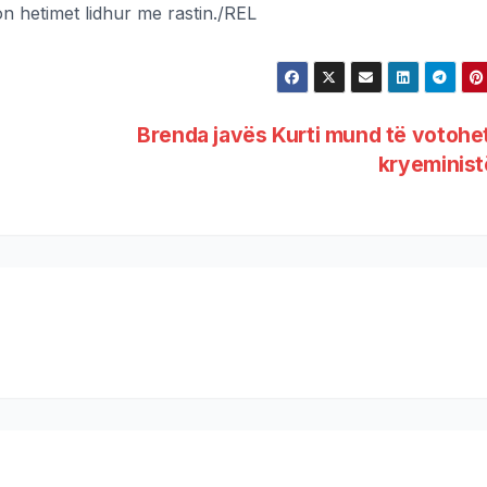
n hetimet lidhur me rastin./REL
Brenda javës Kurti mund të votohe
kryeminis