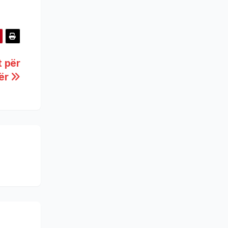
t për
tër