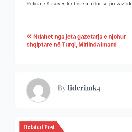
Policia e Kosovës ka bërë të ditur se po vazhdo
Ndahet nga jeta gazetarja e njohur
shqiptare në Turqi, Mirlinda Imami
By
liderimk4
Related Post