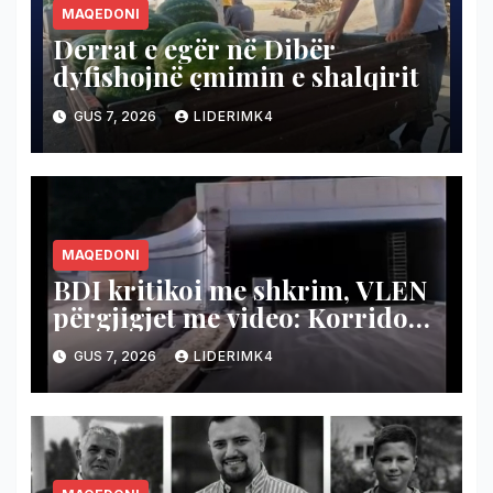
MAQEDONI
Derrat e egër në Dibër
dyfishojnë çmimin e shalqirit
GUS 7, 2026
LIDERIMK4
MAQEDONI
BDI kritikoi me shkrim, VLEN
përgjigjet me video: Korridori
8 po ndërtohet, BDI po
GUS 7, 2026
LIDERIMK4
numëron bagerat!