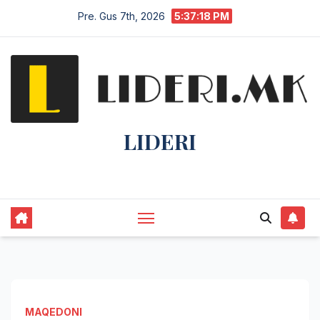
Pre. Gus 7th, 2026
5:37:19 PM
LIDERI
Lider në lajme, i pari në informim.
MAQEDONI