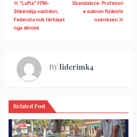
“Lufta” FFM–
Skandaloze: Profesori
Shkëndija vazhdon,
e sulmon fizikisht
Federata nuk tërhiqet
nxënësen
nga dënimi
By
liderimk4
Related Post