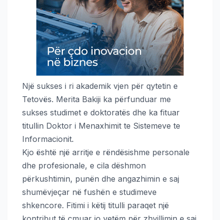
Një sukses i ri akademik vjen për qytetin e
Tetovës. Merita Bakiji ka përfunduar me
sukses studimet e doktoratës dhe ka fituar
titullin Doktor i Menaxhimit te Sistemeve te
Informacionit.
Kjo është një arritje e rëndësishme personale
dhe profesionale, e cila dëshmon
përkushtimin, punën dhe angazhimin e saj
shumëvjeçar në fushën e studimeve
shkencore. Fitimi i këtij titulli paraqet një
kontribut të çmuar jo vetëm për zhvillimin e saj