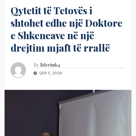
Qytetit të Tetovës i
shtohet edhe një Doktore
e Shkencave në një
drejtim mjaft të rrallë
By
liderimk4
QER 5, 2026