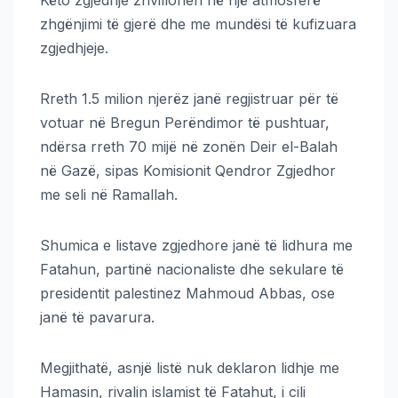
Këto zgjedhje zhvillohen në një atmosferë
zhgënjimi të gjerë dhe me mundësi të kufizuara
zgjedhjeje.
Rreth 1.5 milion njerëz janë regjistruar për të
votuar në Bregun Perëndimor të pushtuar,
ndërsa rreth 70 mijë në zonën Deir el-Balah
në Gazë, sipas Komisionit Qendror Zgjedhor
me seli në Ramallah.
Shumica e listave zgjedhore janë të lidhura me
Fatahun, partinë nacionaliste dhe sekulare të
presidentit palestinez Mahmoud Abbas, ose
janë të pavarura.
Megjithatë, asnjë listë nuk deklaron lidhje me
Hamasin, rivalin islamist të Fatahut, i cili