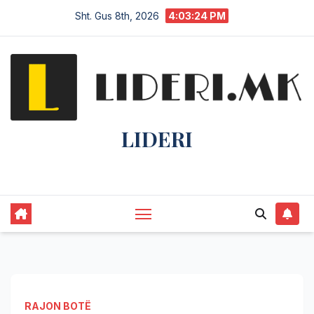
Sht. Gus 8th, 2026
4:03:25 PM
LIDERI
Lider në lajme, i pari në informim.
RAJON BOTË