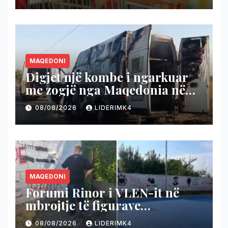
MAQEDONI
Digjet një kombe i ngarkuar
me zogjë nga Maqedonia në
Shqipëri
08/08/2026
LIDERIMK4
MAQEDONI
Forumi Rinor i VLEN-it në
mbrojtje të figurave
kombëtare: Jo gjuhës së
08/08/2026
LIDERIMK4