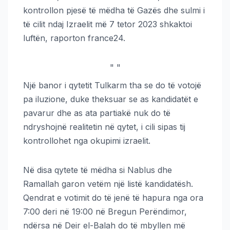
kontrollon pjesë të mëdha të Gazës dhe sulmi i
të cilit ndaj Izraelit më 7 tetor 2023 shkaktoi
luftën, raporton france24.
"
"
Një banor i qytetit Tulkarm tha se do të votojë
pa iluzione, duke theksuar se as kandidatët e
pavarur dhe as ata partiakë nuk do të
ndryshojnë realitetin në qytet, i cili sipas tij
kontrollohet nga okupimi izraelit.
Në disa qytete të mëdha si Nablus dhe
Ramallah garon vetëm një listë kandidatësh.
Qendrat e votimit do të jenë të hapura nga ora
7:00 deri në 19:00 në Bregun Perëndimor,
ndërsa në Deir el-Balah do të mbyllen më