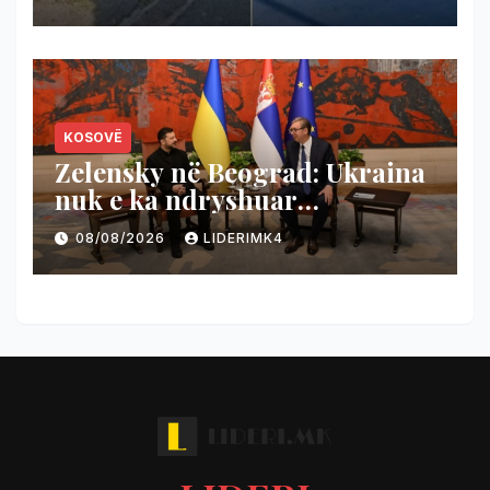
urrejtjes
KOSOVË
Zelensky në Beograd: Ukraina
nuk e ka ndryshuar
qëndrimin për pavarësinë e
08/08/2026
LIDERIMK4
Kosovës