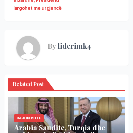
e Bardhë, Presidenti
largohet me urgjencë
By
liderimk4
Related Post
RAJON BOTË
Arabia Saudite, Turqia dhe