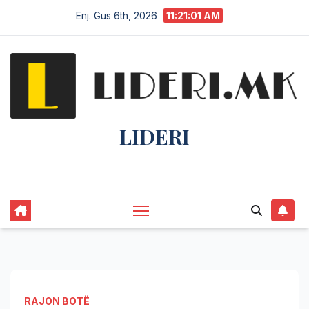
Enj. Gus 6th, 2026
11:21:02 AM
LIDERI
Lider në lajme, i pari në informim.
RAJON BOTË