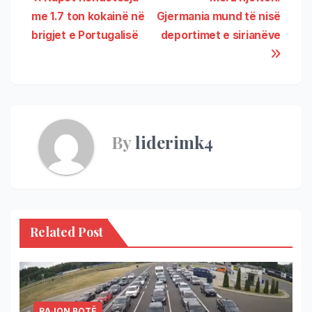
me 1.7 ton kokainë në
Gjermania mund të nisë
brigjet e Portugalisë
deportimet e sirianëve
By
liderimk4
Related Post
RAJON BOTË