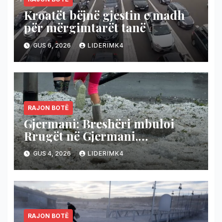
Kroatët bëjnë gjestin e madh
për mërgimtarët tanë
GUS 6, 2026
LIDERIMK4
RAJON BOTË
Gjermani: Breshëri mbuloi
Rrugët në Gjermani,
temperaturat bien nga 36 në 19
GUS 4, 2026
LIDERIMK4
gradë
RAJON BOTË