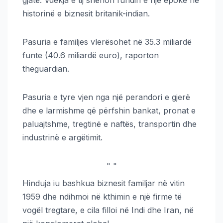
gjatë. Vdekja e tij shënon fundin e një epoke në
historinë e biznesit britanik-indian.
Pasuria e familjes vlerësohet në 35.3 miliardë
funte (40.6 miliardë euro), raporton
theguardian.
Pasuria e tyre vjen nga një perandori e gjerë
dhe e larmishme që përfshin bankat, pronat e
paluajtshme, tregtinë e naftës, transportin dhe
industrinë e argëtimit.
"
"
Hinduja iu bashkua biznesit familjar në vitin
1959 dhe ndihmoi në kthimin e një firme të
vogël tregtare, e cila filloi në Indi dhe Iran, në