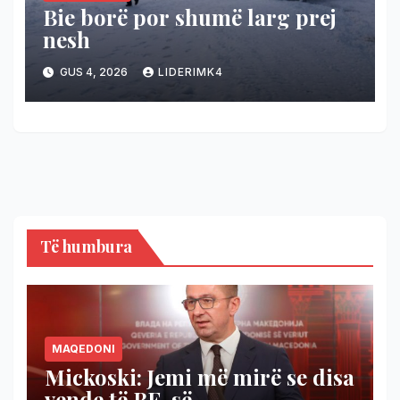
Bie borë por shumë larg prej
nesh
GUS 4, 2026
LIDERIMK4
Të humbura
MAQEDONI
Mickoski: Jemi më mirë se disa
vende të BE-së