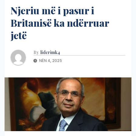
Njeriu më i pasur i
Britanisë ka ndërruar
jetë
By
liderimk4
NËN 4, 2025