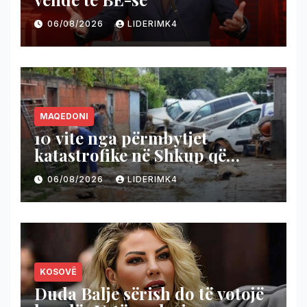
06/08/2026
LIDERIMK4
MAQEDONI
10 vite nga përmbytjet
katastrofike në Shkup që
morën 22 jetë njerëzish
06/08/2026
LIDERIMK4
KOSOVË
Duda Balje sërish do të votojë