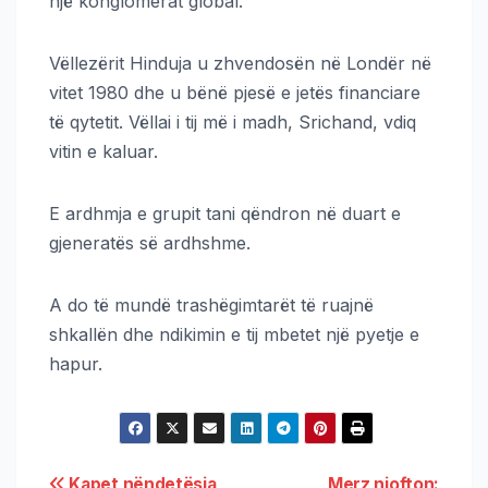
një konglomerat global.
Vëllezërit Hinduja u zhvendosën në Londër në
vitet 1980 dhe u bënë pjesë e jetës financiare
të qytetit. Vëllai i tij më i madh, Srichand, vdiq
vitin e kaluar.
E ardhmja e grupit tani qëndron në duart e
gjeneratës së ardhshme.
A do të mundë trashëgimtarët të ruajnë
shkallën dhe ndikimin e tij mbetet një pyetje e
hapur.
Kapet nëndetësja
Merz njofton: