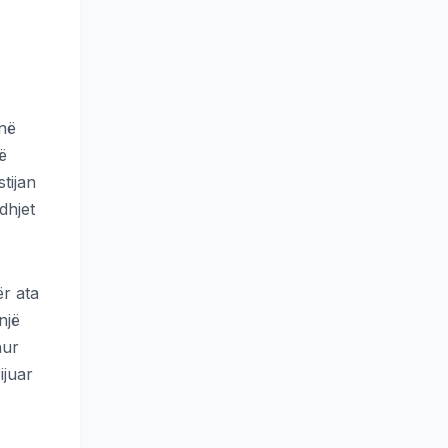
 në
ë
tijan
dhjet
ër ata
një
hur
ijuar