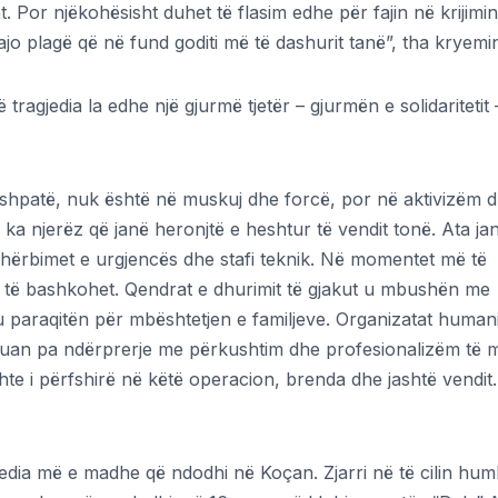
 Por njëkohësisht duhet të flasim edhe për fajin në krijimin 
jo plagë që në fund goditi më të dashurit tanë”, tha kryemini
 tragjedia la edhe një gjurmë tjetër – gjurmën e solidaritetit
shpatë, nuk është në muskuj dhe forcë, por në aktivizëm 
 ka njerëz që janë heronjtë e heshtur të vendit tonë. Ata ja
hërbimet e urgjencës dhe stafi teknik. Në momentet më të
ë të bashkohet. Qendrat e dhurimit të gjakut u mbushën me
u paraqitën për mbështetjen e familjeve. Organizatat human
nuan pa ndërprerje me përkushtim dhe profesionalizëm të 
shte i përfshirë në këtë operacion, brenda dhe jashtë vendit
jedia më e madhe që ndodhi në Koçan. Zjarri në të cilin hu