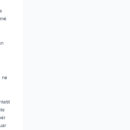
e
e më
an
ë në
tetit
hte
për
uar