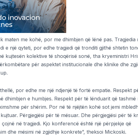
 nuk maten me kohë, por me dhimbjen që lënë pas. Tragjedia
i e një qyteti, por edhe tragjedi që tronditi gjithë shtetin ton
kujtesën kolektive të shoqërisë sonë, tha kryeministri Hris
rkombëtare për aspektet institucionale dhe klinike dhe zgji
kup.
thellë, por edhe me një ndjenjë të fortë empatie. Respekt p
në dhimbjen e humbjes. Respekt për të lënduarit që tashmë 
guximshme për shërim. Por në të njëjtën kohë sot jemi mbled
kujtuar. Përgjegjësi për të mësuar. Dhe përgjegjësi për të kr
ë çojnë në tragjedi. Kjo konferencë është një përpjekje që
sim dhe mësimi në zgjidhje konkrete”, theksoi Mickoski.