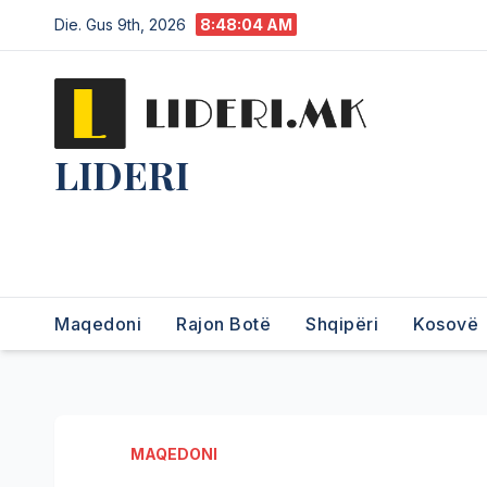
Die. Gus 9th, 2026
8:48:05 AM
LIDERI
Lider në lajme, i pari në
informim.
Maqedoni
Rajon Botë
Shqipëri
Kosovë
MAQEDONI