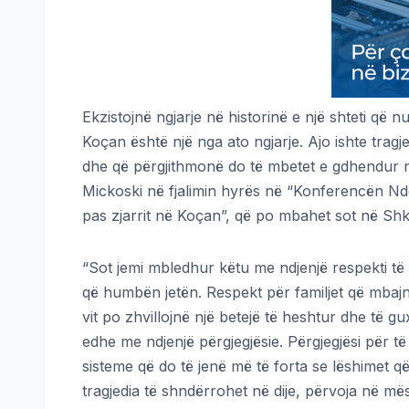
Ekzistojnë ngjarje në historinë e një shteti që
Koçan është një nga ato ngjarje. Ajo ishte tragjed
dhe që përgjithmonë do të mbetet e gdhendur në 
Mickoski në fjalimin hyrës në “Konferencën Ndë
pas zjarrit në Koçan”, që po mbahet sot në Sh
“Sot jemi mbledhur këtu me ndjenjë respekti të 
që humbën jetën. Respekt për familjet që mbaj
vit po zhvillojnë një betejë të heshtur dhe të 
edhe me ndjenjë përgjegjësie. Përgjegjësi për të 
sisteme që do të jenë më të forta se lëshimet q
tragjedia të shndërrohet në dije, përvoja në më