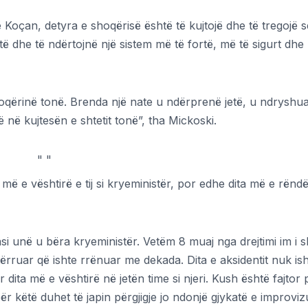
në Koçan, detyra e shoqërisë është të kujtojë dhe të tregojë s
ditë dhe të ndërtojnë një sistem më të fortë, më të sigurt dh
shoqërinë tonë. Brenda një nate u ndërprenë jetë, u ndryshu
 në kujtesën e shtetit tonë”, tha Mickoski.
"
"
ta më e vështirë e tij si kryeministër, por edhe dita më e rënd
 unë u bëra kryeministër. Vetëm 8 muaj nga drejtimi im i sh
ërruar që ishte rrënuar me dekada. Dita e aksidentit nuk is
 dita më e vështirë në jetën time si njeri. Kush është fajtor 
ër këtë duhet të japin përgjigje jo ndonjë gjykatë e improviz