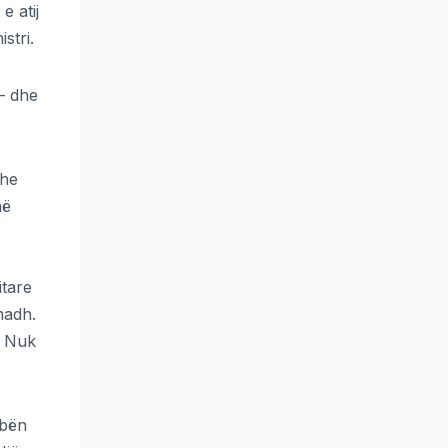
e atij
stri.
 – dhe
dhe
në
itare
madh.
. Nuk
mbën