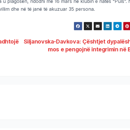
na u plagosën, ndodhi më 16 mars në klubin e natës “Puls”. 
villim dhe në të janë të akuzuar 35 persona.
radhtojë
Siljanovska-Davkova: Çështjet dypalës
mos e pengojnë integrimin në