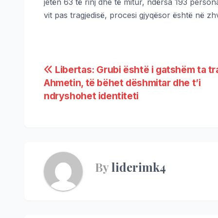
jetën 63 të rinj dhe të mitur, ndërsa 193 perso
vit pas tragjedisë, procesi gjyqësor është në zh
Libertas: Grubi është i gatshëm ta t
Ahmetin, të bëhet dëshmitar dhe t’i
ndryshohet identiteti
By
liderimk4