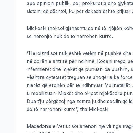
apo opinioni publik, por prokuroria dhe gjykatat.
sistemi që dështoi, ku për dekada është krijuar a
Mickoski theksoi gjithashtu se në të njëjtën kohë
se heronjtë nuk do të harrohen kurrë.
“Heroizmi sot nuk është vetëm në pushkë dhe 
në dorën e shtrirë për ndihmë. Koçani tregoi se
infermierët dhe mjekët që punuan pa pushim, s
vështira qytetarët treguan se shoqëria ka forc
njerëz që erdhën për të ndihmuar. Vullnetarët 
u mobilizuan. Mjekët dhe ekipet mjekësore pu
Dua t’ju përgëzoj nga zemra ju dhe secilin që i
do të harroheni kurrë”, tha Mickoski.
Maqedonia e Veriut sot shënon një vit nga trag