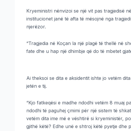
Kryeministri nënvizoi se një vit pas tragjedisë 
institucionet janë të afta të mësojnë nga tragje
njerëzor.
“Tragjedia në Koçan la një plagë të thellë në 
fate dhe u hap një dhimbje që do të mbetet gjatë
Ai theksoi se dita e aksidentit ishte jo vetëm di
jetën e tij.
“Kjo fatkeqësi e madhe ndodhi vetëm 8 muaj pasi
ndodhi të paguhej çmimi për një sistem të shkat
vetëm dita ime më e vështirë si kryeministër, por
gjithë këtë? Edhe unë e shtroj këtë pyetje dhe p