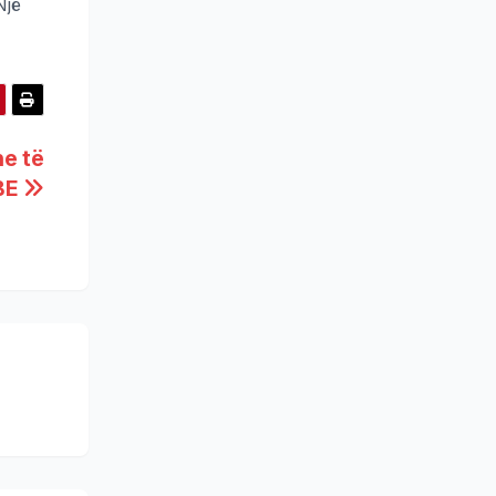
Një
he të
 BE