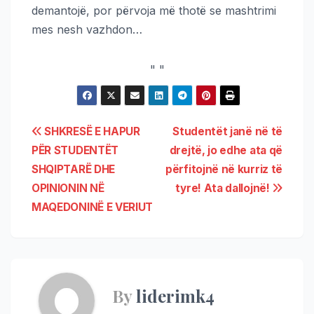
demantojë, por përvoja më thotë se mashtrimi
mes nesh vazhdon…
"
"
SHKRESË E HAPUR
Studentët janë në të
PËR STUDENTËT
drejtë, jo edhe ata që
SHQIPTARË DHE
përfitojnë në kurriz të
OPINIONIN NË
tyre! Ata dallojnë!
MAQEDONINË E VERIUT
By
liderimk4