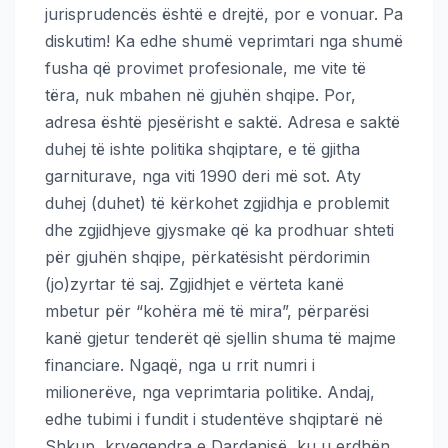
jurisprudencës është e drejtë, por e vonuar. Pa
diskutim! Ka edhe shumë veprimtari nga shumë
fusha që provimet profesionale, me vite të
tëra, nuk mbahen në gjuhën shqipe. Por,
adresa është pjesërisht e saktë. Adresa e saktë
duhej të ishte politika shqiptare, e të gjitha
garniturave, nga viti 1990 deri më sot. Aty
duhej (duhet) të kërkohet zgjidhja e problemit
dhe zgjidhjeve gjysmake që ka prodhuar shteti
për gjuhën shqipe, përkatësisht përdorimin
(jo)zyrtar të saj. Zgjidhjet e vërteta kanë
mbetur për “kohëra më të mira”, përparësi
kanë gjetur tenderët që sjellin shuma të majme
financiare. Ngaqë, nga u rrit numri i
milionerëve, nga veprimtaria politike. Andaj,
edhe tubimi i fundit i studentëve shqiptarë në
Shkup, kryeqendra e Dardanisë, ku u erdhën