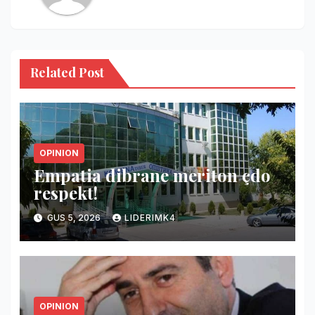
Related Post
OPINION
Empatia dibrane meriton çdo
respekt!
GUS 5, 2026
LIDERIMK4
OPINION