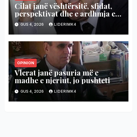
Cilat janë vështërsitë, sfidat,
perspektivat dhe e ardhmja e
demokracisë në kontesktin e
GUS 4, 2026
LIDERIMK4
tanishëm, politik dhe
diplomatik?
OPINION
Vlerat janë pasuria më e
madhe e njeriut, jo pushteti
GUS 4, 2026
LIDERIMK4