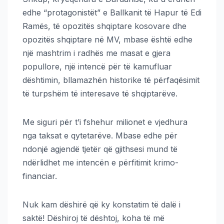
edhe “protagonistët” e Ballkanit të Hapur të Edi
Ramës, të opozitës shqiptare kosovare dhe
opozitës shqiptare në MV, mbase është edhe
një mashtrim i radhës me masat e gjera
popullore, një intencë për të kamufluar
dështimin, bllamazhën historike të përfaqësimit
të turpshëm të interesave të shqiptarëve.
Me siguri për t’i fshehur milionet e vjedhura
nga taksat e qytetarëve. Mbase edhe për
ndonjë agjendë tjetër që gjithsesi mund të
ndërlidhet me intencën e përfitimit krimo-
financiar.
Nuk kam dëshirë që ky konstatim të dalë i
saktë! Dëshiroj të dështoj, koha të më