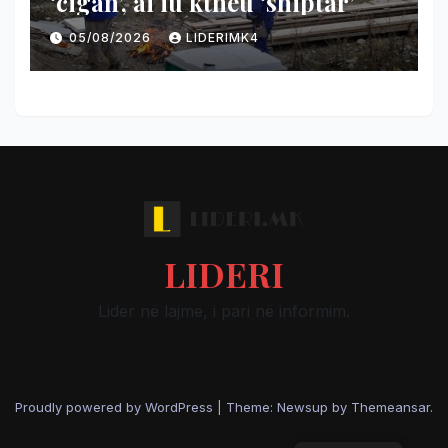
‘cigan’, ai iu ktheu ‘shiptar’
05/08/2026
LIDERIMK4
LIDERI
Lider në lajme, i pari në informim.
Proudly powered by WordPress
|
Theme: Newsup by
Themeansar
.