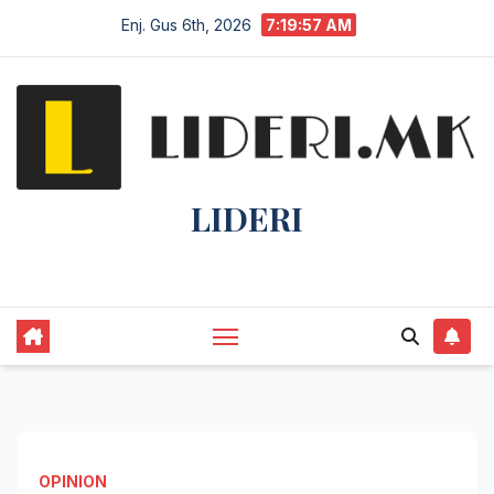
Enj. Gus 6th, 2026
7:19:58 AM
LIDERI
Lider në lajme, i pari në informim.
OPINION